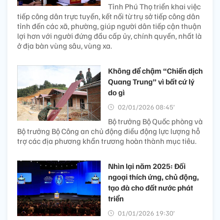
Tỉnh Phú Thọ triển khai việc
tiếp công dân trực tuyến, kết nối từ trụ sở tiếp công dân
tỉnh đến các xã, phường, giúp người dân tiếp cận thuận
lợi hơn với người đứng đầu cấp ủy, chính quyền, nhất là
ở địa bàn vùng sâu, vùng xa.
Không để chậm “Chiến dịch
Quang Trung” vì bất cứ lý
do gì
02/01/2026 08:45’
Bộ trưởng Bộ Quốc phòng và
Bộ trưởng Bộ Công an chủ động điều động lực lượng hỗ
trợ các địa phương khẩn trương hoàn thành mục tiêu.
Nhìn lại năm 2025: Đối
ngoại thích ứng, chủ động,
tạo đà cho đất nước phát
triển
01/01/2026 19:30’