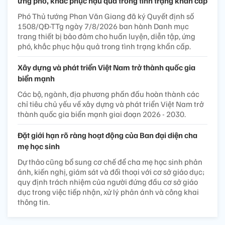
ứng phó, khắc phục hậu quả trong tình trạng khẩn cấp
Phó Thủ tướng Phan Văn Giang đã ký Quyết định số
1508/QĐ-TTg ngày 7/8/2026 ban hành Danh mục
trang thiết bị bảo đảm cho huấn luyện, diễn tập, ứng
phó, khắc phục hậu quả trong tình trạng khẩn cấp.
Xây dựng và phát triển Việt Nam trở thành quốc gia
biển mạnh
Các bộ, ngành, địa phương phấn đấu hoàn thành các
chỉ tiêu chủ yếu về xây dựng và phát triển Việt Nam trở
thành quốc gia biển mạnh giai đoạn 2026 - 2030.
Đặt giới hạn rõ ràng hoạt động của Ban đại diện cha
mẹ học sinh
Dự thảo cũng bổ sung cơ chế để cha mẹ học sinh phản
ánh, kiến nghị, giám sát và đối thoại với cơ sở giáo dục;
quy định trách nhiệm của người đứng đầu cơ sở giáo
dục trong việc tiếp nhận, xử lý phản ánh và công khai
thông tin.