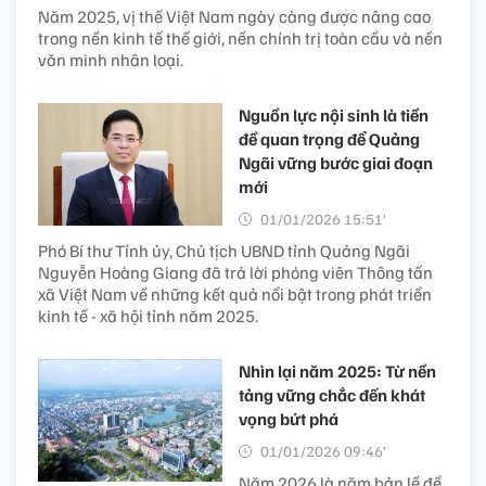
Năm 2025, vị thế Việt Nam ngày càng được nâng cao
trong nền kinh tế thế giới, nền chính trị toàn cầu và nền
văn minh nhân loại.
Nguồn lực nội sinh là tiền
đề quan trọng để Quảng
Ngãi vững bước giai đoạn
mới
01/01/2026 15:51’
Phó Bí thư Tỉnh ủy, Chủ tịch UBND tỉnh Quảng Ngãi
Nguyễn Hoàng Giang đã trả lời phóng viên Thông tấn
xã Việt Nam về những kết quả nổi bật trong phát triển
kinh tế - xã hội tỉnh năm 2025.
Nhìn lại năm 2025: Từ nền
tảng vững chắc đến khát
vọng bứt phá
01/01/2026 09:46’
Năm 2026 là năm bản lề để