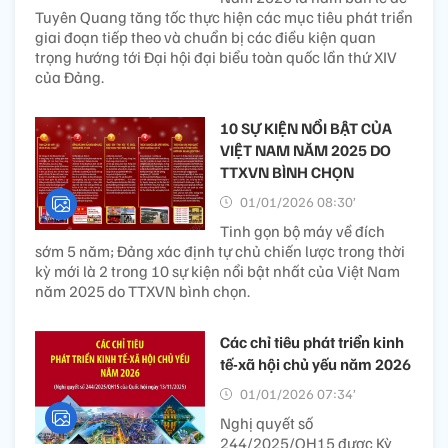
Tuyên Quang tăng tốc thực hiện các mục tiêu phát triển
giai đoạn tiếp theo và chuẩn bị các điều kiện quan
trọng hướng tới Đại hội đại biểu toàn quốc lần thứ XIV
của Đảng.
10 SỰ KIỆN NỔI BẬT CỦA
VIỆT NAM NĂM 2025 DO
TTXVN BÌNH CHỌN
01/01/2026 08:30’
Tinh gọn bộ máy về đích
sớm 5 năm; Đảng xác định tự chủ chiến lược trong thời
kỳ mới là 2 trong 10 sự kiện nổi bật nhất của Việt Nam
năm 2025 do TTXVN bình chọn.
Các chỉ tiêu phát triển kinh
tế-xã hội chủ yếu năm 2026
01/01/2026 07:34’
Nghị quyết số
244/2025/QH15 được Kỳ