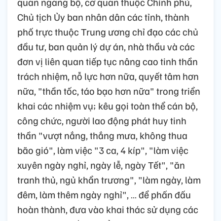
quan ngang bộ, cơ quan thuộc Chính phủ,
Chủ tịch Ủy ban nhân dân các tỉnh, thành
phố trực thuộc Trung ương chỉ đạo các chủ
đầu tư, ban quản lý dự án, nhà thầu và các
đơn vị liên quan tiếp tục nâng cao tinh thần
trách nhiệm, nỗ lực hơn nữa, quyết tâm hơn
nữa, "thần tốc, táo bạo hơn nữa" trong triển
khai các nhiệm vụ; kêu gọi toàn thể cán bộ,
công chức, người lao động phát huy tinh
thần "vượt nắng, thắng mưa, không thua
bão gió", làm việc "3 ca, 4 kíp", "làm việc
xuyên ngày nghỉ, ngày lễ, ngày Tết", "ăn
tranh thủ, ngủ khẩn trương", "làm ngày, làm
đêm, làm thêm ngày nghỉ", … để phấn đấu
hoàn thành, đưa vào khai thác sử dụng các