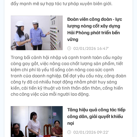
đẩy mạnh mẽ sự hợp tác tư pháp xuyên biên giới.
Đoàn viên công đoàn - lực
lượng nòng cốt xây dựng
Hải Phòng phát triển bền
vững
02/01/2026 16:47’
Trong bối cảnh hội nhập và cạnh tranh toàn cầu ngày
càng gay gắt, việc nâng cao chất lượng sản phẩm, tiết
kiệm chi phí là yếu tố sống còn nâng cao sức cạnh
tranh của doanh nghiệp. Để đạt yêu cầu này, công đoàn
công ty đã có nhiều hoạt động nhằm phát huy sáng
kiến, cải tiến kỹ thuật và tinh thần dấn thân, cống hiến
cho công việc của mỗi người lao động.
Tăng hiệu quả công tác tiếp
công dân, giải quyết khiếu
nại
02/01/2026 09:22’