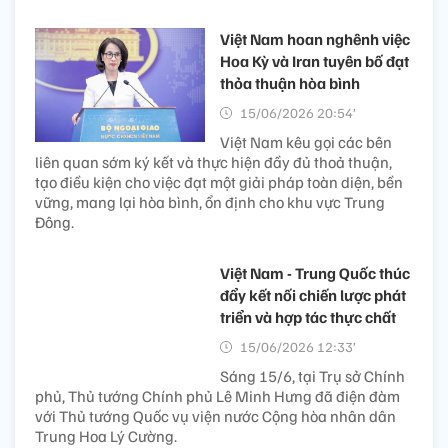
Việt Nam hoan nghênh việc
Hoa Kỳ và Iran tuyên bố đạt
thỏa thuận hòa bình
15/06/2026 20:54’
Việt Nam kêu gọi các bên
liên quan sớm ký kết và thực hiện đầy đủ thoả thuận,
tạo điều kiện cho việc đạt một giải pháp toàn diện, bền
vững, mang lại hòa bình, ổn định cho khu vực Trung
Đông.
Việt Nam - Trung Quốc thúc
đẩy kết nối chiến lược phát
triển và hợp tác thực chất
15/06/2026 12:33’
Sáng 15/6, tại Trụ sở Chính
phủ, Thủ tướng Chính phủ Lê Minh Hưng đã điện đàm
với Thủ tướng Quốc vụ viện nước Cộng hòa nhân dân
Trung Hoa Lý Cường.