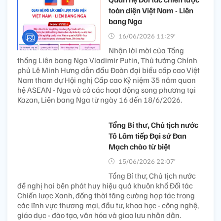
toàn diện Việt Nam - Liên
bang Nga
16/06/2026 11:29’
Nhận lời mời của Tổng
thống Liên bang Nga Vladimir Putin, Thủ tướng Chính
phủ Lê Minh Hưng dẫn đầu Đoàn đại biểu cấp cao Việt
Nam tham dự Hội nghị Cấp cao Kỷ niệm 35 năm quan
hệ ASEAN - Nga và có các hoạt động song phương tại
Kazan, Liên bang Nga từ ngày 16 đến 18/6/2026.
Tổng Bí thư, Chủ tịch nước
Tô Lâm tiếp Đại sứ Đan
Mạch chào từ biệt
15/06/2026 22:07’
Tổng Bí thư, Chủ tịch nước
đề nghị hai bên phát huy hiệu quả khuôn khổ Đối tác
Chiến lược Xanh, đồng thời tăng cường hợp tác trong
các lĩnh vực thương mại, đầu tư, khoa học - công nghệ,
giáo dục - đào tạo, văn hóa và giao lưu nhân dân.