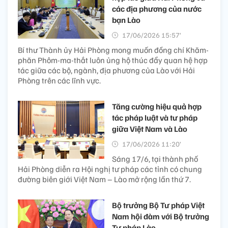
các địa phương của nước
bạn Lào
17/06/2026 15:57’
Bí thư Thành ủy Hải Phòng mong muốn đồng chí Khăm-
phăn Phôm-ma-thắt luôn ủng hộ thúc đẩy quan hệ hợp
tác giữa các bộ, ngành, địa phương của Lào với Hải
Phòng trên các lĩnh vực.
Tăng cường hiệu quả hợp
tác pháp luật và tư pháp
giữa Việt Nam và Lào
17/06/2026 11:20’
Sáng 17/6, tại thành phố
Hải Phòng diễn ra Hội nghị tư pháp các tỉnh có chung
đường biên giới Việt Nam – Lào mở rộng lần thứ 7.
Bộ trưởng Bộ Tư pháp Việt
Nam hội đàm với Bộ trưởng
Tư pháp Lào