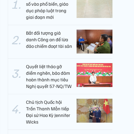
số vào phổ biến, giáo
dục pháp luật trong
giai đoạn mới
Bắt đối tượng giả
danh Công an để lừa
đảo chiếm đoạt tài sản
Quyết liệt tháo gỡ
điểm nghẽn, bảo đảm
hoàn thành mục tiêu
Nghị quyết 57-NQ/TW
Chủ tịch Quốc hội
Trần Thanh Mẫn tiếp
Đại sứ Hoa Kỳ Jennifer
Wicks