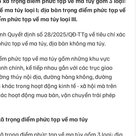
p xã trọng điểm phức tạp về ma túy gồm 3 loại:
 ma túy loại I; địa bàn trọng điểm phức tạp về
ểm phức tạp về ma túy loại III.
h Quyết định số 28/2025/QĐ-TTg về tiêu chí xác
phức tạp về ma túy, địa bàn không ma túy.
điểm phức tạp về ma túy gồm những khu vực
nh chính, kế tiếp nhau gắn với các trục giao
ờng thủy nội địa, đường hàng không, đường
khác trong hoạt động kinh tế - xã hội mà trên
các hoạt động mua bán, vận chuyển trái phép
 xã trọng điểm phức tạp về ma túy
xã trọng điểm phức tạp về ma túy gồm 3 loại: địa