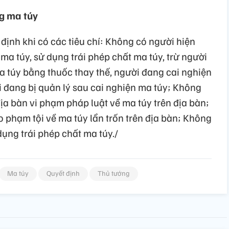
ng ma túy
ịnh khi có các tiêu chí: Không có người hiện
ma túy, sử dụng trái phép chất ma túy, trừ người
a túy bằng thuốc thay thế, người đang cai nghiện
i đang bị quản lý sau cai nghiện ma túy; Không
địa bàn vi phạm pháp luật về ma túy trên địa bàn;
o phạm tội về ma túy lẩn trốn trên địa bàn; Không
ụng trái phép chất ma túy./
Ma túy
Quyết định
Thủ tướng