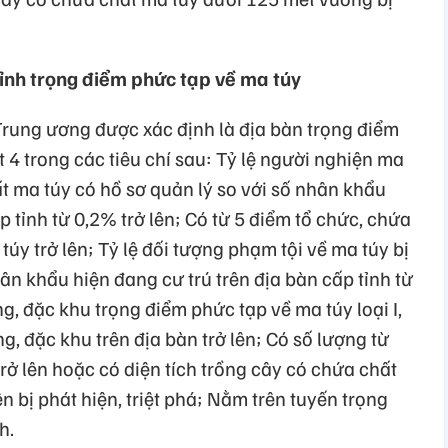
tỉnh trọng điểm phức tạp về ma túy
Trung ương được xác định là địa bàn trọng điểm
t 4 trong các tiêu chí sau: Tỷ lệ người nghiện ma
ất ma túy có hồ sơ quản lý so với số nhân khẩu
p tỉnh từ 0,2% trở lên; Có từ 5 điểm tổ chức, chứa
úy trở lên; Tỷ lệ đối tượng phạm tội về ma túy bị
hân khẩu hiện đang cư trú trên địa bàn cấp tỉnh từ
ng, đặc khu trọng điểm phức tạp về ma túy loại I,
g, đặc khu trên địa bàn trở lên; Có số lượng từ
rở lên hoặc có diện tích trồng cây có chứa chất
n bị phát hiện, triệt phá; Nằm trên tuyến trọng
h.