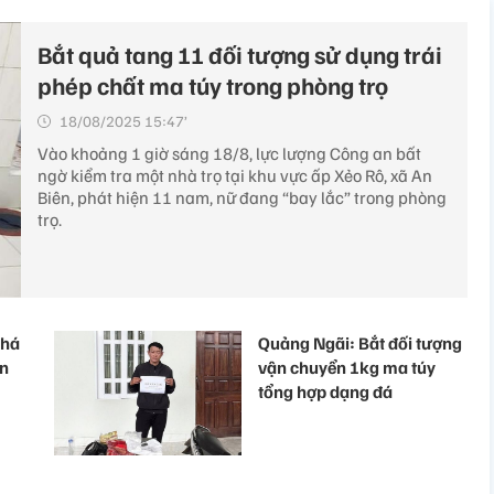
Bắt quả tang 11 đối tượng sử dụng trái
phép chất ma túy trong phòng trọ
18/08/2025 15:47’
Vào khoảng 1 giờ sáng 18/8, lực lượng Công an bất
ngờ kiểm tra một nhà trọ tại khu vực ấp Xẻo Rô, xã An
Biên, phát hiện 11 nam, nữ đang “bay lắc” trong phòng
trọ.
phá
Quảng Ngãi: Bắt đối tượng
án
vận chuyển 1kg ma túy
tổng hợp dạng đá