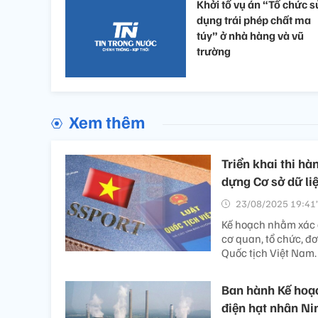
Khởi tố vụ án “Tổ chức s
dụng trái phép chất ma
túy” ở nhà hàng và vũ
trường
Xem thêm
Triển khai thi hà
dựng Cơ sở dữ liệ
23/08/2025 19:41’
Kế hoạch nhằm xác đ
cơ quan, tổ chức, đơ
Quốc tịch Việt Nam.
Ban hành Kế hoạc
điện hạt nhân Ni