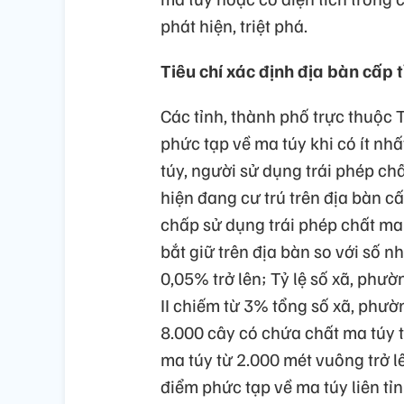
phát hiện, triệt phá.
Tiêu chí xác định địa bàn cấp 
Các tỉnh, thành phố trực thuộc 
phức tạp về ma túy khi có ít nhấ
túy, người sử dụng trái phép ch
hiện đang cư trú trên địa bàn cấ
chấp sử dụng trái phép chất ma t
bắt giữ trên địa bàn so với số n
0,05% trở lên; Tỷ lệ số xã, phườ
II chiếm từ 3% tổng số xã, phườn
8.000 cây có chứa chất ma túy t
ma túy từ 2.000 mét vuông trở lê
điểm phức tạp về ma túy liên tỉn