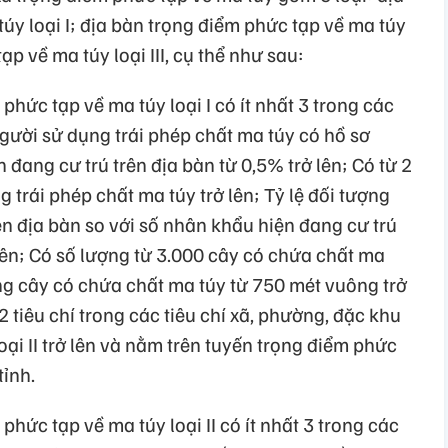
úy loại I; địa bàn trọng điểm phức tạp về ma túy
tạp về ma túy loại III, cụ thể như sau:
hức tạp về ma túy loại I có ít nhất 3 trong các
người sử dụng trái phép chất ma túy có hồ sơ
 đang cư trú trên địa bàn từ 0,5% trở lên; Có từ 2
 trái phép chất ma túy trở lên; Tỷ lệ đối tượng
rên địa bàn so với số nhân khẩu hiện đang cư trú
 lên; Có số lượng từ 3.000 cây có chứa chất ma
rồng cây có chứa chất ma túy từ 750 mét vuông trở
ừ 2 tiêu chí trong các tiêu chí xã, phường, đặc khu
oại II trở lên và nằm trên tuyến trọng điểm phức
tỉnh.
hức tạp về ma túy loại II có ít nhất 3 trong các