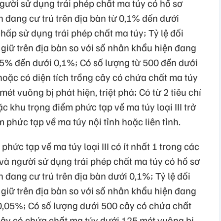
người sử dụng trái phép chất ma túy có hồ sơ
n đang cư trú trên địa bàn từ 0,1% đến dưới
hấp sử dụng trái phép chất ma túy; Tỷ lệ đối
 giữ trên địa bàn so với số nhân khẩu hiện đang
,05% đến dưới 0,1%; Có số lượng từ 500 đến dưới
hoặc có diện tích trồng cây có chứa chất ma túy
t vuông bị phát hiện, triệt phá; Có từ 2 tiêu chí
ặc khu trọng điểm phức tạp về ma túy loại III trở
 phức tạp về ma túy nội tỉnh hoặc liên tỉnh.
hức tạp về ma túy loại III có ít nhất 1 trong các
 và người sử dụng trái phép chất ma túy có hồ sơ
 đang cư trú trên địa bàn dưới 0,1%; Tỷ lệ đối
 giữ trên địa bàn so với số nhân khẩu hiện đang
 0,05%; Có số lượng dưới 500 cây có chứa chất
 cây có chứa chất ma túy dưới 125 mét vuông bị