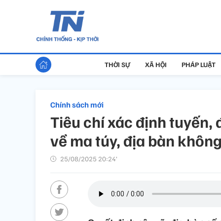
THỜI SỰ
XÃ HỘI
PHÁP LUẬT
Chính sách mới
Tiêu chí xác định tuyến,
về ma túy, địa bàn khôn
25/08/2025 20:24’