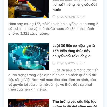
lịch sử thiêng liêng của đất
nước
01/07/2025 09:08’
Hôm nay, mùng 1/7, mô hình chính quyền địa phương 2
cấp chính thức vận hành. Cả nước còn 34 tỉnh, thành
phố và 3.321 xã, phường.
Luật Dữ liệu có hiệu lực từ
1/7: Nền tảng thúc đẩy
chuyển đổi số quốc gia
01/07/2025 08:05’
Luật Dữ liệu là một bước tiến
quan trọng trong việc định hình chính sách quản lý dữ
liệu số tại Việt Nam với mục tiêu bảo đảm an ninh, bảo
vệ quyền lợi của chủ thể dữ liệu và thúc đẩy sự phát
triển của nền kinh tế số.
Thủ tướng yêu cầu tiếp tục
chăm lo tốt đời sống người