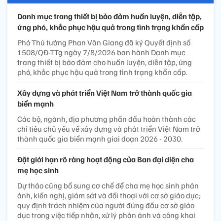
Danh mục trang thiết bị bảo đảm huấn luyện, diễn tập,
ứng phó, khắc phục hậu quả trong tình trạng khẩn cấp
Phó Thủ tướng Phan Văn Giang đã ký Quyết định số
1508/QĐ-TTg ngày 7/8/2026 ban hành Danh mục
trang thiết bị bảo đảm cho huấn luyện, diễn tập, ứng
phó, khắc phục hậu quả trong tình trạng khẩn cấp.
Xây dựng và phát triển Việt Nam trở thành quốc gia
biển mạnh
Các bộ, ngành, địa phương phấn đấu hoàn thành các
chỉ tiêu chủ yếu về xây dựng và phát triển Việt Nam trở
thành quốc gia biển mạnh giai đoạn 2026 - 2030.
Đặt giới hạn rõ ràng hoạt động của Ban đại diện cha
mẹ học sinh
Dự thảo cũng bổ sung cơ chế để cha mẹ học sinh phản
ánh, kiến nghị, giám sát và đối thoại với cơ sở giáo dục;
quy định trách nhiệm của người đứng đầu cơ sở giáo
dục trong việc tiếp nhận, xử lý phản ánh và công khai