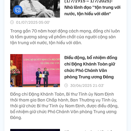
(1/7/1915 – 1/7/2025):
Nhà lãnh đạo "tận trung với
nước, tận hiếu với dân"
01/07/2025 05:00’
Trong gần 70 năm hoạt động cách mạng, đồng chí luôn
là tấm gương sáng về phẩm chất của người cộng sản
tận trung với nước, tận hiếu với dân.
Điều động, bổ nhiệm đồng
chí Đặng Khánh Toàn giữ
chức Phó Chánh Văn
phòng Trung ương Đảng
30/06/2025 21:03’
Đồng chí Đặng Khánh Toàn, Bí thư Tỉnh ủy Nam Định
thôi tham gia Ban Chấp hành, Ban Thường vụ Tỉnh ủy,
thôi giữ chức Bí thư Tỉnh ủy Nam Định, được điều động,
bổ nhiệm giữ chức Phó Chánh Văn phòng Trung ương
Đảng.