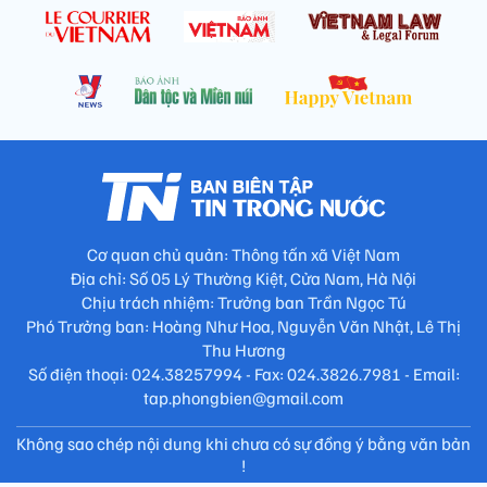
Cơ quan chủ quản: Thông tấn xã Việt Nam
Địa chỉ: Số 05 Lý Thường Kiệt, Cửa Nam, Hà Nội
Chịu trách nhiệm: Trưởng ban Trần Ngọc Tú
Phó Trưởng ban: Hoàng Như Hoa, Nguyễn Văn Nhật, Lê Thị
Thu Hương
Số điện thoại: 024.38257994 - Fax: 024.3826.7981 - Email:
tap.phongbien@gmail.com
Không sao chép nội dung khi chưa có sự đồng ý bằng văn bản
!