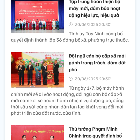
Tập trung hoàn thiện bộ
máy mới, đảm bảo hoạt
động hiệu lực, hiệu quả
30/06/2025 20:30’
Tỉnh ủy Tây Ninh công bố
quyết định thành lập 36 đảng bộ xã, phường trực thuộc.
Đội ngũ cán bộ cấp xã mới
gánh trọng trách, dám đột
phá
30/06/2025 20:30’
Từ ngày 1/7, bộ máy hành
chính mới sẽ đi vào hoạt động, đội ngũ cán bộ cấp xã
mới cam kết sẽ hoàn thành nhiệm vụ được giao, đồng
thời sâu sát cùng nhân dân lan tỏa khát vọng đổi mới
phát triển của đất nước, của tỉnh.
Thủ tướng Phạm Minh
Chính trao quyết định bổ