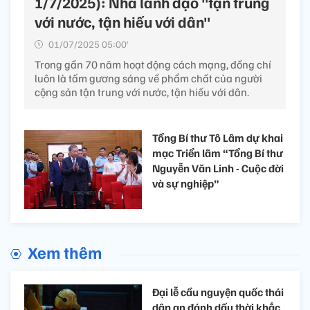
1/7/2025): Nhà lãnh đạo "tận trung
với nước, tận hiếu với dân"
01/07/2025 05:00’
Trong gần 70 năm hoạt động cách mạng, đồng chí
luôn là tấm gương sáng về phẩm chất của người
cộng sản tận trung với nước, tận hiếu với dân.
Tổng Bí thư Tô Lâm dự khai
mạc Triển lãm “Tổng Bí thư
Nguyễn Văn Linh - Cuộc đời
và sự nghiệp”
Xem thêm
Đại lễ cầu nguyện quốc thái
dân an đánh dấu thời khắc