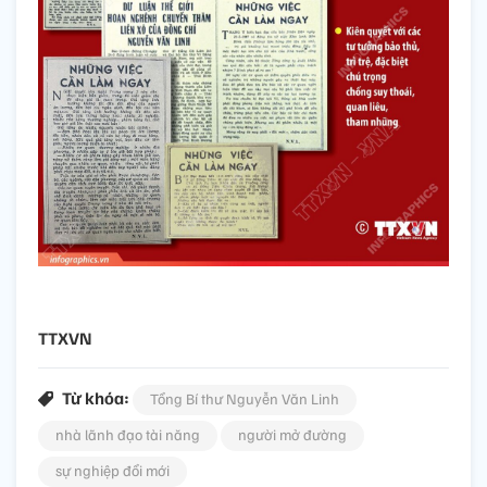
TTXVN
Từ khóa:
Tổng Bí thư Nguyễn Văn Linh
nhà lãnh đạo tài năng
người mở đường
sự nghiệp đổi mới