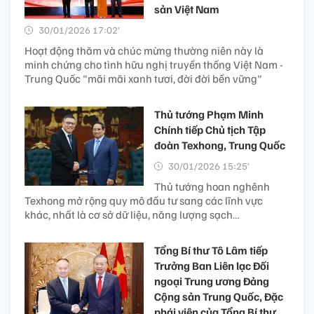
sản Việt Nam
30/01/2026 17:02’
Hoạt động thăm và chúc mừng thường niên này là
minh chứng cho tình hữu nghị truyền thống Việt Nam -
Trung Quốc "mãi mãi xanh tươi, đời đời bền vững"
Thủ tướng Phạm Minh
Chính tiếp Chủ tịch Tập
đoàn Texhong, Trung Quốc
30/01/2026 15:25’
Thủ tướng hoan nghênh
Texhong mở rộng quy mô đầu tư sang các lĩnh vực
khác, nhất là cơ sở dữ liệu, năng lượng sạch…
Tổng Bí thư Tô Lâm tiếp
Trưởng Ban Liên lạc Đối
ngoại Trung ương Đảng
Cộng sản Trung Quốc, Đặc
phái viên của Tổng Bí thư,