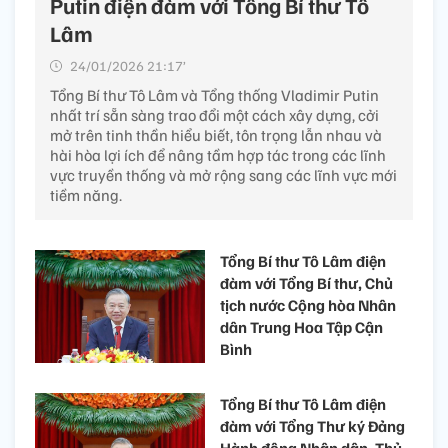
Putin điện đàm với Tổng Bí thư Tô
Lâm
24/01/2026 21:17’
Tổng Bí thư Tô Lâm và Tổng thống Vladimir Putin
nhất trí sẵn sàng trao đổi một cách xây dựng, cởi
mở trên tinh thần hiểu biết, tôn trọng lẫn nhau và
hài hòa lợi ích để nâng tầm hợp tác trong các lĩnh
vực truyền thống và mở rộng sang các lĩnh vực mới
tiềm năng.
Tổng Bí thư Tô Lâm điện
đàm với Tổng Bí thư, Chủ
tịch nước Cộng hòa Nhân
dân Trung Hoa Tập Cận
Bình
Tổng Bí thư Tô Lâm điện
đàm với Tổng Thư ký Đảng