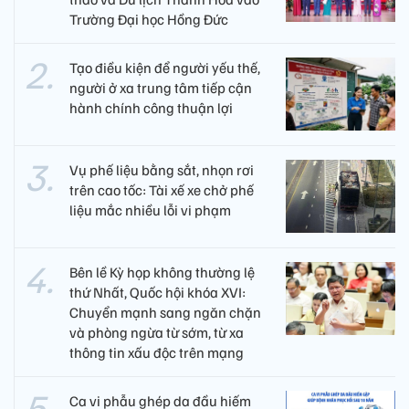
Trường Đại học Hồng Đức
Tạo điều kiện để người yếu thế,
người ở xa trung tâm tiếp cận
hành chính công thuận lợi
Vụ phế liệu bằng sắt, nhọn rơi
trên cao tốc: Tài xế xe chở phế
liệu mắc nhiều lỗi vi phạm
Bên lề Kỳ họp không thường lệ
thứ Nhất, Quốc hội khóa XVI:
Chuyển mạnh sang ngăn chặn
và phòng ngừa từ sớm, từ xa
thông tin xấu độc trên mạng
Ca vi phẫu ghép da đầu hiếm