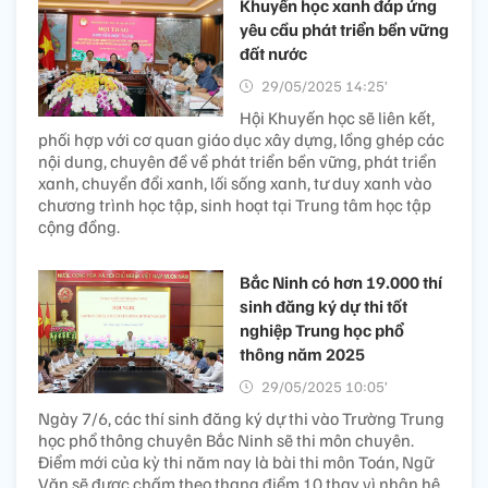
Khuyến học xanh đáp ứng
yêu cầu phát triển bền vững
đất nước
29/05/2025 14:25’
Hội Khuyến học sẽ liên kết,
phối hợp với cơ quan giáo dục xây dựng, lồng ghép các
nội dung, chuyên đề về phát triển bền vững, phát triển
xanh, chuyển đổi xanh, lối sống xanh, tư duy xanh vào
chương trình học tập, sinh hoạt tại Trung tâm học tập
cộng đồng.
Bắc Ninh có hơn 19.000 thí
sinh đăng ký dự thi tốt
nghiệp Trung học phổ
thông năm 2025
29/05/2025 10:05’
Ngày 7/6, các thí sinh đăng ký dự thi vào Trường Trung
học phổ thông chuyên Bắc Ninh sẽ thi môn chuyên.
Điểm mới của kỳ thi năm nay là bài thi môn Toán, Ngữ
Văn sẽ được chấm theo thang điểm 10 thay vì nhân hệ