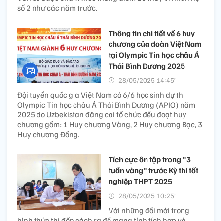
số 2 như các năm trước.
Thông tin chi tiết về 6 huy
chương của đoàn Việt Nam
tại Olympic Tin học châu Á
Thái Bình Dương 2025
28/05/2025 14:45’
Đội tuyển quốc gia Việt Nam có 6/6 học sinh dự thi
Olympic Tin học châu Á Thái Bình Dương (APIO) năm
2025 do Uzbekistan đăng cai tổ chức đều đoạt huy
chương gồm: 1 Huy chương Vàng, 2 Huy chương Bạc, 3
Huy chương Đồng.
Tích cực ôn tập trong "3
tuần vàng" trước Kỳ thi tốt
nghiệp THPT 2025
28/05/2025 10:25’
Với những đổi mới trong
hình thức thi đến cách ra đề mang tính tích hợp và