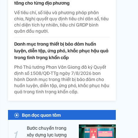
tăng cho từng địa phương
Về tiêu chí, số liệu và phương pháp phân
chia, Nghị quyết quy định tiêu chí dân số, tiêu
chí diện tích tự nhiên, tiêu chí GRDP bình
quân đầu người.
Danh mục trang thiết bị bảo đảm huấn
luyện, diễn tập, ứng phó, khắc phục hậu quả
trong tình trạng khẩn cấp
Phó Thủ tướng Phan Văn Giang đã ký Quyết
định số 1508/QĐ-TTg ngày 7/8/2026 ban
hành Danh mục trang thiết bị bảo đảm cho
huấn luyện, diễn tập, ứng phó, khắc phục hậu
quả trong tình trạng khẩn cấp.
Bạn đọc quan tâm
Bước chuyển trong
xây dựng lực lượng