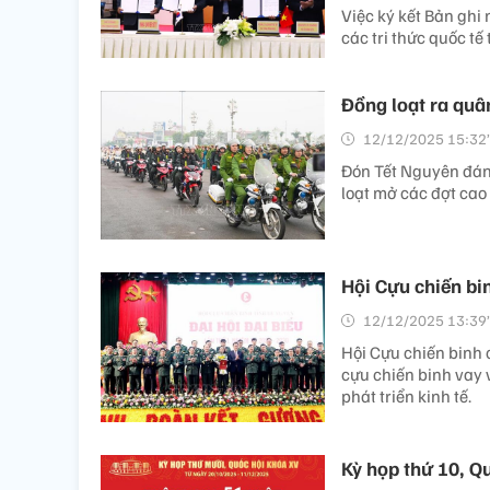
Việc ký kết Bản ghi
các tri thức quốc tế
Đồng loạt ra quân
12/12/2025 15:32’
Đón Tết Nguyên đán
loạt mở các đợt cao
Hội Cựu chiến bi
12/12/2025 13:39’
Hội Cựu chiến binh
cựu chiến binh vay 
phát triển kinh tế.
Kỳ họp thứ 10, Q