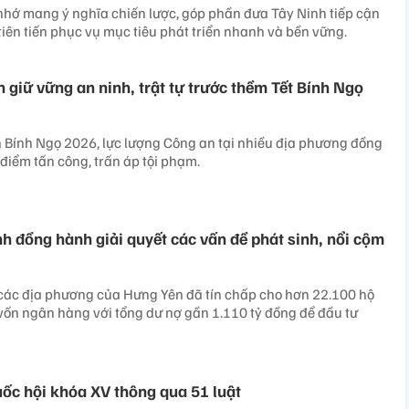
 nhớ mang ý nghĩa chiến lược, góp phần đưa Tây Ninh tiếp cận
 tiên tiến phục vụ mục tiêu phát triển nhanh và bền vững.
 giữ vững an ninh, trật tự trước thềm Tết Bính Ngọ
 Bính Ngọ 2026, lực lượng Công an tại nhiều địa phương đồng
 điểm tấn công, trấn áp tội phạm.
nh đồng hành giải quyết các vấn đề phát sinh, nổi cộm
 các địa phương của Hưng Yên đã tín chấp cho hơn 22.100 hộ
vốn ngân hàng với tổng dư nợ gần 1.110 tỷ đồng để đầu tư
uốc hội khóa XV thông qua 51 luật