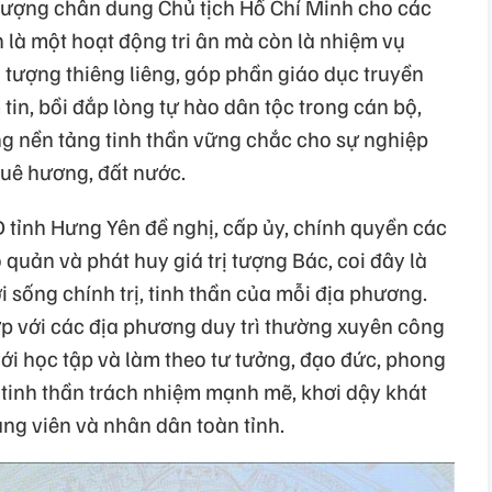
tượng chân dung Chủ tịch Hồ Chí Minh cho các
 là một hoạt động tri ân mà còn là nhiệm vụ
u tượng thiêng liêng, góp phần giáo dục truyền
in, bồi đắp lòng tự hào dân tộc trong cán bộ,
g nền tảng tinh thần vững chắc cho sự nghiệp
quê hương, đất nước.
tỉnh Hưng Yên đề nghị, cấp ủy, chính quyền các
o quản và phát huy giá trị tượng Bác, coi đây là
i sống chính trị, tinh thần của mỗi địa phương.
ợp với các địa phương duy trì thường xuyên công
với học tập và làm theo tư tưởng, đạo đức, phong
 tinh thần trách nhiệm mạnh mẽ, khơi dậy khát
ng viên và nhân dân toàn tỉnh.