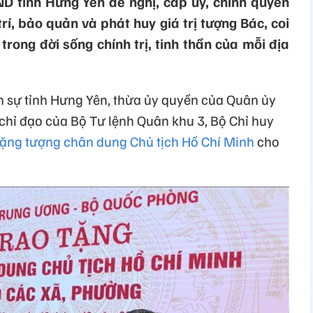
D tỉnh Hưng Yên đề nghị, cấp ủy, chính quyền
rí, bảo quản và phát huy giá trị tượng Bác, coi
 trong đời sống chính trị, tinh thần của mỗi địa
n sự tỉnh Hưng Yên, thừa ủy quyền của Quân ủy
hỉ đạo của Bộ Tư lệnh Quân khu 3, Bộ Chỉ huy
tặng tượng chân dung Chủ tịch Hồ Chí Minh
cho