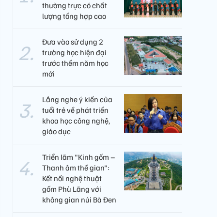
thường trực có chất
lượng tổng hợp cao
Đưa vào sử dụng 2
trường học hiện đại
trước thềm năm học
mới
Lắng nghe ý kiến của
tuổi trẻ về phát triển
khoa học công nghệ,
giáo dục
Triển lãm "Kinh gốm –
Thanh âm thế gian":
Kết nối nghệ thuật
gốm Phù Lãng với
không gian núi Bà Đen