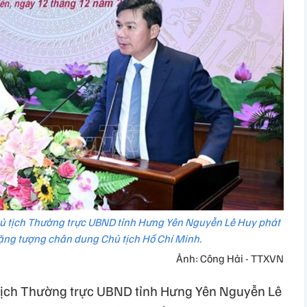
hủ tịch Thường trực UBND tỉnh Hưng Yên Nguyễn Lê Huy phát
 tặng tượng chân dung Chủ tịch Hồ Chí Minh.
Ảnh: Công Hải - TTXVN
ủ tịch Thường trực UBND tỉnh Hưng Yên Nguyễn Lê