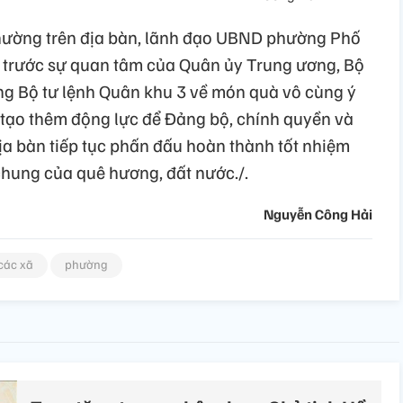
 phường trên địa bàn, lãnh đạo UBND phường Phố
ắc trước sự quan tâm của Quân ủy Trung ương, Bộ
g Bộ tư lệnh Quân khu 3 về món quà vô cùng ý
 tạo thêm động lực để Đảng bộ, chính quyền và
ịa bàn tiếp tục phấn đấu hoàn thành tốt nhiệm
chung của quê hương, đất nước./.
Nguyễn Công Hải
các xã
phường