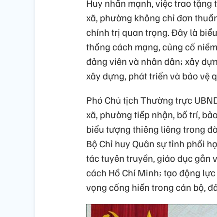
Huy nhấn mạnh, việc trao tặng 
xã, phường không chỉ đơn thuần
chính trị quan trọng. Đây là biể
thống cách mạng, củng cố niềm t
đảng viên và nhân dân; xây dựn
xây dựng, phát triển và bảo vệ 
Phó Chủ tịch Thường trực UBND 
xã, phường tiếp nhận, bố trí, bả
biểu tượng thiêng liêng trong đờ
Bộ Chỉ huy Quân sự tỉnh phối h
tác tuyên truyền, giáo dục gắn 
cách Hồ Chí Minh; tạo động lực
vọng cống hiến trong cán bộ, đả