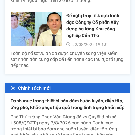
khiến 4 người ngồi trên 2 ô tô bị thương.
Đề nghị truy tố 4 cựu lãnh
đạo Công ty Cổ phần Xây
dựng hạ tầng Khu công
nghiệp Cần Thơ
22/08/2025 19:13’
Toàn bộ hồ sơ vụ án đã được chuyển sang Viện Kiểm
sát nhân dân cùng cấp để tiến hành các thủ tục tố tụng
tiếp theo.
Chính sách mới
Danh mục trang thiết bị bảo đảm huấn luyện, diễn tập,
ứng phó, khắc phục hậu quả trong tình trạng khẩn cấp
Phó Thủ tướng Phan Văn Giang đã ký Quyết định số
1508/QĐ-TTg ngày 7/8/2026 ban hành Danh mục
trang thiết bị bảo đảm cho huấn luyện, diễn tập, ứng
phó, khắc phục hậu quả trong tình trạng khẩn cấp.