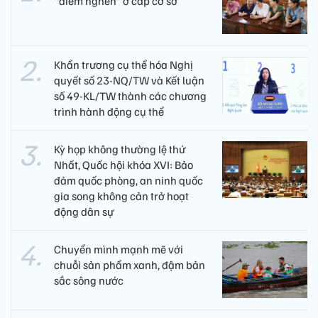
"điểm nghẽn" ở cấp cơ sở
Khẩn trương cụ thể hóa Nghị
quyết số 23-NQ/TW và Kết luận
số 49-KL/TW thành các chương
trình hành động cụ thể
Kỳ họp không thường lệ thứ
Nhất, Quốc hội khóa XVI: Bảo
đảm quốc phòng, an ninh quốc
gia song không cản trở hoạt
động dân sự
Chuyển mình mạnh mẽ với
chuỗi sản phẩm xanh, đậm bản
sắc sông nước