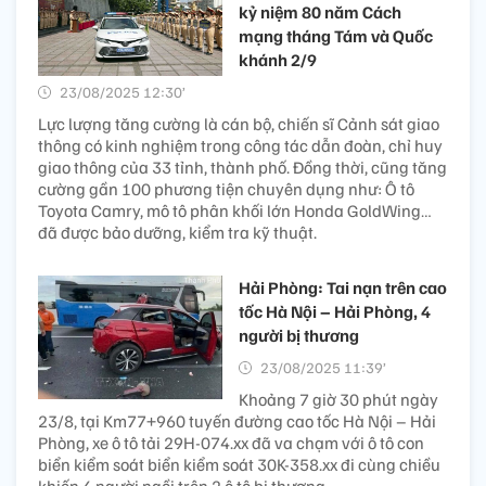
kỷ niệm 80 năm Cách
mạng tháng Tám và Quốc
khánh 2/9
23/08/2025 12:30’
Lực lượng tăng cường là cán bộ, chiến sĩ Cảnh sát giao
thông có kinh nghiệm trong công tác dẫn đoàn, chỉ huy
giao thông của 33 tỉnh, thành phố. Đồng thời, cũng tăng
cường gần 100 phương tiện chuyên dụng như: Ô tô
Toyota Camry, mô tô phân khối lớn Honda GoldWing…
đã được bảo dưỡng, kiểm tra kỹ thuật.
Hải Phòng: Tai nạn trên cao
tốc Hà Nội – Hải Phòng, 4
người bị thương
23/08/2025 11:39’
Khoảng 7 giờ 30 phút ngày
23/8, tại Km77+960 tuyến đường cao tốc Hà Nội – Hải
Phòng, xe ô tô tải 29H-074.xx đã va chạm với ô tô con
biển kiểm soát biển kiểm soát 30K-358.xx đi cùng chiều