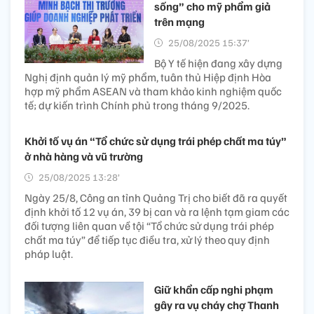
sống” cho mỹ phẩm giả
trên mạng
25/08/2025 15:37’
Bộ Y tế hiện đang xây dựng
Nghị định quản lý mỹ phẩm, tuân thủ Hiệp định Hòa
hợp mỹ phẩm ASEAN và tham khảo kinh nghiệm quốc
tế; dự kiến trình Chính phủ trong tháng 9/2025.
Khởi tố vụ án “Tổ chức sử dụng trái phép chất ma túy”
ở nhà hàng và vũ trường
25/08/2025 13:28’
Ngày 25/8, Công an tỉnh Quảng Trị cho biết đã ra quyết
định khởi tố 12 vụ án, 39 bị can và ra lệnh tạm giam các
đối tượng liên quan về tội “Tổ chức sử dụng trái phép
chất ma túy” để tiếp tục điều tra, xử lý theo quy định
pháp luật.
Giữ khẩn cấp nghi phạm
gây ra vụ cháy chợ Thanh