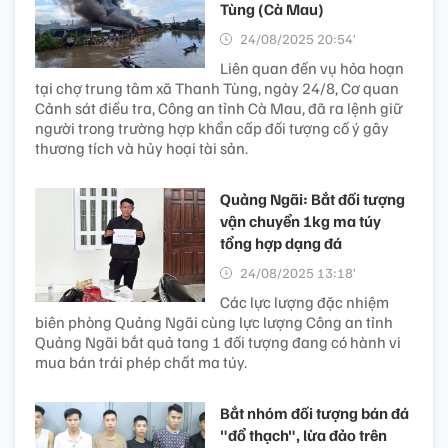
Tùng (Cà Mau)
24/08/2025 20:54’
Liên quan đến vụ hỏa hoạn
tại chợ trung tâm xã Thanh Tùng, ngày 24/8, Cơ quan
Cảnh sát điều tra, Công an tỉnh Cà Mau, đã ra lệnh giữ
người trong trường hợp khẩn cấp đối tượng cố ý gây
thương tích và hủy hoại tài sản.
Quảng Ngãi: Bắt đối tượng
vận chuyển 1kg ma túy
tổng hợp dạng đá
24/08/2025 13:18’
Các lực lượng đặc nhiệm
biên phòng Quảng Ngãi cùng lực lượng Công an tỉnh
Quảng Ngãi bắt quả tang 1 đối tượng đang có hành vi
mua bán trái phép chất ma túy.
Bắt nhóm đối tượng bán đá
"đổ thạch", lừa đảo trên