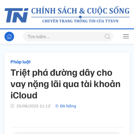
Pháp luật
Triệt phá đường dây cho
vay nặng lãi qua tài khoản
iCloud
25/08/2025 21:12’
Đà Nẵng