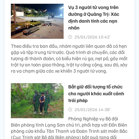
Vụ 3 người tử vong trên
đường ở Quảng Trị: Xác
định danh tính các nạn
nhân
25/01/2026 15:42’
Theo điều tra ban đầu, nhóm người liên quan đã có hẹn
gặp và tập trung từ trước. Quá trình di chuyển, các đối
tượng đi thành đoàn, có biểu hiện rú ga, nẹt pô, gây mất
trật tự an toàn giao thông, trật tự công cộng, sau đó, xảy
ra va chạm giữa các xe khiến 3 người tử vong.
Bắt giữ đối tượng tổ chức
cho người khác xuất cảnh
trái phép
25/01/2026 14:38’
Phòng Nghiệp vụ Bộ đội
Biên phòng tỉnh Lạng Sơn chủ trì, phối hợp với Đồn Biên
phòng cửa khẩu Tân Thanh và Đoàn Trinh sát miền Bắc
(Cục Trinh sát Bộ đội Biên phòng) bắt quả tang đối