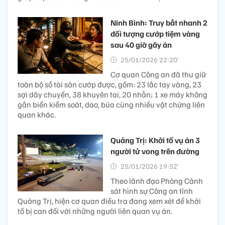
Ninh Bình: Truy bắt nhanh 2
đối tượng cướp tiệm vàng
sau 40 giờ gây án
25/01/2026 22:20’
Cơ quan Công an đã thu giữ
toàn bộ số tài sản cướp được, gồm: 23 lắc tay vàng, 23
sợi dây chuyền, 38 khuyên tai, 20 nhẫn; 1 xe máy không
gắn biển kiểm soát, dao, búa cùng nhiều vật chứng liên
quan khác.
Quảng Trị: Khởi tố vụ án 3
người tử vong trên đường
25/01/2026 19:52’
Theo lãnh đạo Phòng Cảnh
sát hình sự Công an tỉnh
Quảng Trị, hiện cơ quan điều tra đang xem xét để khởi
tố bị can đối với những người liên quan vụ án.