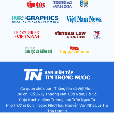
Cơ quan chủ quản: Thông tấn xã Việt Nam
Địa chỉ: Số 05 Lý Thường Kiệt, Cửa Nam, Hà Nội
Chịu trách nhiệm: Trưởng ban Trần Ngọc Tú
Phó Trưởng ban: Hoàng Như Hoa, Nguyễn Văn Nhật, Lê Thị
Thu Hương