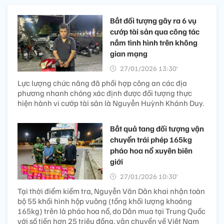
Bắt đối tượng gây ra 6 vụ
cướp tài sản qua công tác
nắm tình hình trên không
gian mạng
27/01/2026 13:30’
Lực lượng chức năng đã phối hợp công an các địa
phương nhanh chóng xác định được đối tượng thực
hiện hành vi cướp tài sản là Nguyễn Huỳnh Khánh Duy.
Bắt quả tang đối tượng vận
chuyển trái phép 165kg
pháo hoa nổ xuyên biên
giới
27/01/2026 10:30’
Tại thời điểm kiểm tra, Nguyễn Văn Dân khai nhận toàn
bộ 55 khối hình hộp vuông (tổng khối lượng khoảng
165kg) trên là pháo hoa nổ, do Dân mua tại Trung Quốc
với số tiền hơn 25 triệu đồng, vận chuyển về Việt Nam