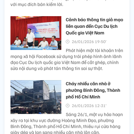
với mục đích bán kiếm lời.
Cảnh báo thông tin giả mạo
liên quan đến Cục Du lịch
Quốc gia Việt Nam
26/01/2026 19:50’
Phát hiện một tài khoản trên
mạng xã hội Facebook sử dụng trái phép hình ảnh lãnh
đạo Cục Du lịch quốc gia Việt Nam để cắt ghép, chỉnh
sửa nội dung và phát tán thông tin sai sự thật.
Cháy nhiều căn nhà ở
phường Bình Đông, Thành
phố Hồ Chí Minh
26/01/2026 12:31’
Sáng 26/1, một vụ hỏa hoạn
xảy ra tại khu vực đường Hoàng Minh Đạo, phường
Bình Đông, Thành phố Hồ Chí Minh, thiêu rụi cửa hàng
giày dép và lan sang nhiều căn nhà lân cận.