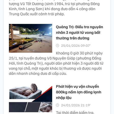
tượng Vũ Tất Dương (sinh 1984, trú tại phường Đông
Kinh, tỉnh Lạng Sơn) khi đang đưa dẫn 4 công dân
Trung Quốc xuất cảnh trái phép.
Quảng Trị: Điều tra nguyên
nhân 3 người tử vong bất
thường trên đường
25/01/2026 09:07’
Khoảng 0 giờ 30 phút ngày
25/1, tại tuyến đường Võ Nguyên Giáp (phường Đồng
Hới, tỉnh Quảng Trị), người dân phát hiện 3 người đã tử
vong tại chỗ, một người khác bị thương và được người
dân nhanh chóng đưa đi cấp cứu.
Phát hiện vụ vận chuyển
800kg nầm lợn đông lạnh
nhập lậu
24/01/2026 21:19’
Tại thời điểm kiểm tra,