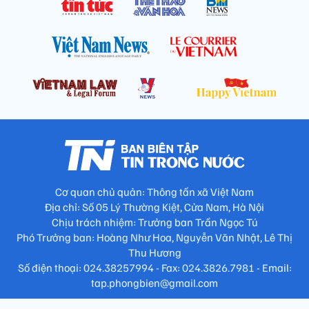
Cơ quan chủ quản: Thông tấn xã Việt Nam
Địa chỉ: Số 05 Lý Thường Kiệt, Cửa Nam, Hà Nội
Chịu trách nhiệm: Trưởng ban Trần Ngọc Tú
Phó Trưởng ban: Hoàng Như Hoa, Nguyễn Văn Nhật, Lê Thị
Thu Hương
Số điện thoại: 024.38257994 - Fax: 024.3826.7981 - Email: