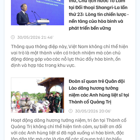
thư, Chủ tịch nước Tô Lâm
tại Đối thoại Shangri-La lần
thứ 23: Lòng tin chiến lược -
nền tảng của hòa bình và
phát triển bền vững
30/05/2026 21:46’
Thông qua thông điệp này, Việt Nam không chỉ thể hiện
vai trò là một thành viên có trách nhiệm mà còn chủ
động đóng góp vào các nỗ lực thúc đẩy hòa bình, ổn
định và hợp tác trong khu vực.
Đoàn sĩ quan trẻ Quân đội
Lào dâng hương tưởng
niệm các Anh hùng liệt sĩ tại
Thành cổ Quảng Trị
30/05/2026 20:06’
Hoạt động dâng hương tưởng niệm, tri ân tại Thành cổ
Quảng Trị không chỉ thể hiện tình cảm, sự biết ơn đối
với các Anh hùng liệt sĩ đã ngã xuống vì hòa bình, độc
lập dân tộc mà còn là dịp để các sĩ quan trẻ Lào hiểu