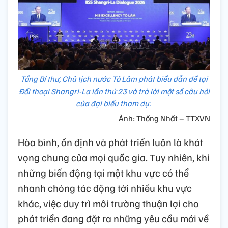
Tổng Bí thư, Chủ tịch nước Tô Lâm phát biểu dẫn đề tại
Đối thoại Shangri-La lần thứ 23 và trả lời một số câu hỏi
của đại biểu tham dự.
Ảnh: Thống Nhất – TTXVN
Hòa bình, ổn định và phát triển luôn là khát
vọng chung của mọi quốc gia. Tuy nhiên, khi
những biến động tại một khu vực có thể
nhanh chóng tác động tới nhiều khu vực
khác, việc duy trì môi trường thuận lợi cho
phát triển đang đặt ra những yêu cầu mới về