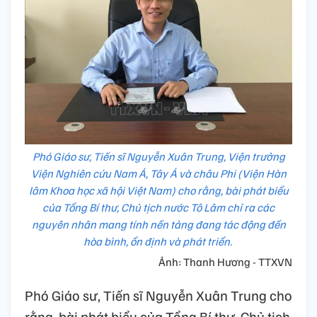
Phó Giáo sư, Tiến sĩ Nguyễn Xuân Trung, Viện trưởng
Viện Nghiên cứu Nam Á, Tây Á và châu Phi (Viện Hàn
lâm Khoa học xã hội Việt Nam) cho rằng, bài phát biểu
của Tổng Bí thư, Chủ tịch nước Tô Lâm chỉ ra các
nguyên nhân mang tính nền tảng đang tác động đến
hòa bình, ổn định và phát triển.
Ảnh: Thanh Hương - TTXVN
Phó Giáo sư, Tiến sĩ Nguyễn Xuân Trung cho
rằng, bài phát biểu của Tổng Bí thư, Chủ tịch