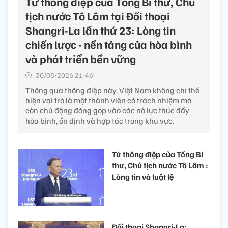
Từ thông điệp của Tổng Bí thư, Chủ
tịch nước Tô Lâm tại Đối thoại
Shangri-La lần thứ 23: Lòng tin
chiến lược - nền tảng của hòa bình
và phát triển bền vững
30/05/2026 21:46’
Thông qua thông điệp này, Việt Nam không chỉ thể
hiện vai trò là một thành viên có trách nhiệm mà
còn chủ động đóng góp vào các nỗ lực thúc đẩy
hòa bình, ổn định và hợp tác trong khu vực.
Từ thông điệp của Tổng Bí
thư, Chủ tịch nước Tô Lâm :
Lòng tin và luật lệ
Đối thoại Shangri-La: