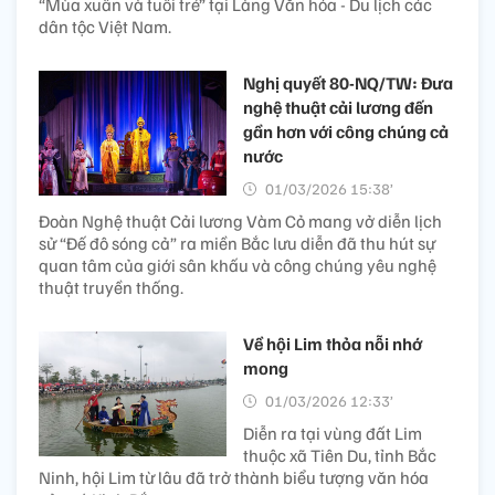
“Mùa xuân và tuổi trẻ” tại Làng Văn hóa - Du lịch các
dân tộc Việt Nam.
Nghị quyết 80-NQ/TW: Đưa
nghệ thuật cải lương đến
gần hơn với công chúng cả
nước
01/03/2026 15:38’
Đoàn Nghệ thuật Cải lương Vàm Cỏ mang vở diễn lịch
sử “Đế đô sóng cả” ra miền Bắc lưu diễn đã thu hút sự
quan tâm của giới sân khấu và công chúng yêu nghệ
thuật truyền thống.
Về hội Lim thỏa nỗi nhớ
mong
01/03/2026 12:33’
Diễn ra tại vùng đất Lim
thuộc xã Tiên Du, tỉnh Bắc
Ninh, hội Lim từ lâu đã trở thành biểu tượng văn hóa