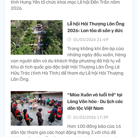
tỉnh Hưng Yên tổ chức khai mạc Lễ hội Đền Trần năm
2026.
Lễ hội Hải Thượng Lãn Ông
2026: Lan tỏa di sản y đức
01/03/2026 21:49’
Trong không khí ấm áp của
những ngày đầu xuân, hàng
vạn người dân và du khách thập phương đã hội tụ về
Khu di tích quốc gia đặc biệt Hải Thượng Lãn Ông Lê
Hữu Trác (tỉnh Hà Tĩnh) để tham dự Lễ hội Hải Thượng
Lãn Ông.
“Mùa Xuân và tuổi trẻ” tại
Làng Văn hóa - Du lịch các
dân tộc Việt Nam
01/03/2026 17:39’
Hơn 100 đồng bào của 16
dân tộc tham gia các hoạt động tháng 3 với chủ đề