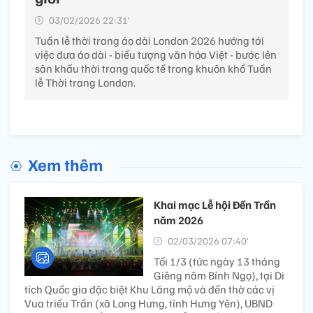
03/02/2026 22:31’
Tuần lễ thời trang áo dài London 2026 hướng tới
việc đưa áo dài - biểu tượng văn hóa Việt - bước lên
sân khấu thời trang quốc tế trong khuôn khổ Tuần
lễ Thời trang London.
Xem thêm
Khai mạc Lễ hội Đền Trần
năm 2026
02/03/2026 07:40’
Tối 1/3 (tức ngày 13 tháng
Giêng năm Bính Ngọ), tại Di
tích Quốc gia đặc biệt Khu Lăng mộ và đền thờ các vị
Vua triều Trần (xã Long Hưng, tỉnh Hưng Yên), UBND