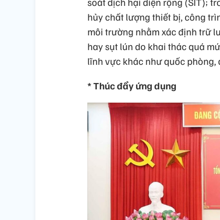
soát dịch hại diện rộng (SIT); 
hủy chất lượng thiết bị, công tr
môi trường nhằm xác định trữ 
hay sụt lún do khai thác quá m
lĩnh vực khác như quốc phòng, 
* Thúc đẩy ứng dụng