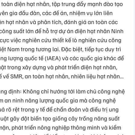
 toàn điện hạt nhân, tập trung đẩy mạnh đào tạo
ên gia đầu đàn, các đề án, nhiệm vụ lớn liên
ện hạt nhân và phân tích, đánh giá an toàn các
công suất lớn để hỗ trợ dự án điện hạt nhân Ninh
 cực việc nghiên cứu thiết kế lò nghiên cứu công
t Nam trong tương lai. Đặc biệt, tiếp tục duy trì
ng lượng quốc tế (IAEA) và các quốc gia khác để
t trong xây dựng và phát triển điện hạt nhân,
c tế về SMR, an toàn hạt nhân, nhiên liệu hạt nhân...
ng định: Không chỉ hướng tới làm chủ công nghệ
m an ninh năng lượng quốc gia mà công nghệ
 rõ rệt trong y tế để chẩn đoán và điều trị ung
huật gây đột biến tạo giống cây trồng năng suất
mặn, phát triển nông nghiệp thông minh và kiểm