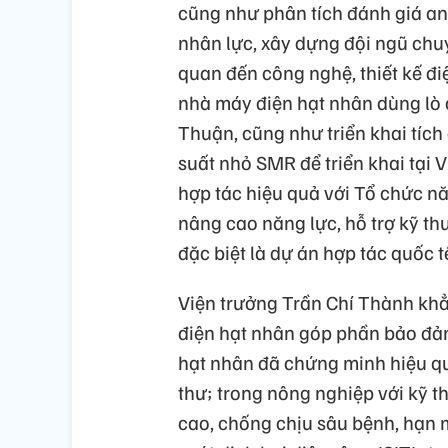
cũng như phân tích đánh giá an
nhân lực, xây dựng đội ngũ chuy
quan đến công nghệ, thiết kế đi
nhà máy điện hạt nhân dùng lò 
Thuận, cũng như triển khai tích
suất nhỏ SMR để triển khai tại Việ
hợp tác hiệu quả với Tổ chức nă
nâng cao năng lực, hỗ trợ kỹ thuậ
đặc biệt là dự án hợp tác quố
Viện trưởng Trần Chí Thành khẳ
điện hạt nhân góp phần bảo đả
hạt nhân đã chứng minh hiệu quả
thư; trong nông nghiệp với kỹ t
cao, chống chịu sâu bệnh, hạn 