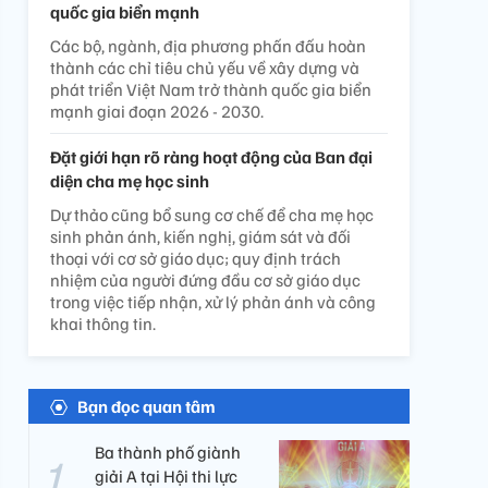
quốc gia biển mạnh
Các bộ, ngành, địa phương phấn đấu hoàn
thành các chỉ tiêu chủ yếu về xây dựng và
phát triển Việt Nam trở thành quốc gia biển
mạnh giai đoạn 2026 - 2030.
Đặt giới hạn rõ ràng hoạt động của Ban đại
diện cha mẹ học sinh
Dự thảo cũng bổ sung cơ chế để cha mẹ học
sinh phản ánh, kiến nghị, giám sát và đối
thoại với cơ sở giáo dục; quy định trách
nhiệm của người đứng đầu cơ sở giáo dục
trong việc tiếp nhận, xử lý phản ánh và công
khai thông tin.
Bạn đọc quan tâm
Ba thành phố giành
giải A tại Hội thi lực