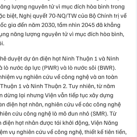
ng lượng nguyên tử vì mục đích hòa bình trong
 Đặc biệt, Nghị quyết 70-NQ/TW của Bộ Chính trị về
ốc gia đến năm 2030, tầm nhìn 2045 đã khẳng
ụng năng lượng nguyên tử vì mục đích hòa bình,
i.
hê duyệt dự án điện hạt Ninh Thuận 1 và Ninh
à lò nước áp lực (PWR) và lò nước sôi (BWR).
c nhiệm vụ nghiên cứu về công nghệ và an toàn
 Thuận 1 và Ninh Thuận 2. Tuy nhiên, từ năm
n dừng lại nhưng Viện vẫn tiếp tục xây dựng
àn điện hạt nhân, nghiên cứu về các công nghệ
 nghiên cứu công nghệ lò mô đun nhỏ (SMR). Từ
h điện hạt nhân được tái khởi động, Viện Năng
ệm vụ nghiên cứu về công nghệ, thiết kế tiên tiến,