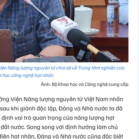
Viện Năng lượng nguyên tử chia sẻ về Trung tâm nghiên cứu
 học công nghệ hạt nhân
Ảnh: Bộ Khoa học và Công nghệ cung cấp
rưởng Viện Năng lượng nguyên tử Việt Nam nhấn
au khi giành độc lập, Đảng và Nhà nước ta đã
 định vai trò quan trọng của năng lượng hạt
n đất nước. Song song với định hướng làm chủ
 điện hạt nhân, Đảng và Nhà nước cũng đặc biệt