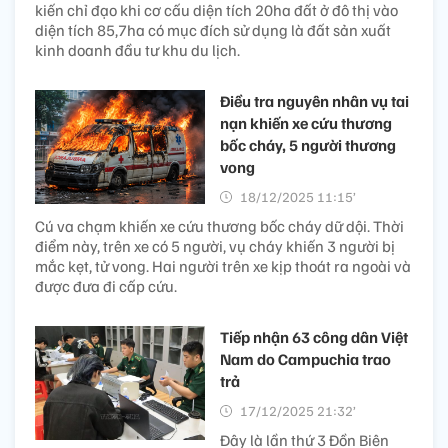
kiến chỉ đạo khi cơ cấu diện tích 20ha đất ở đô thị vào
diện tích 85,7ha có mục đích sử dụng là đất sản xuất
kinh doanh đầu tư khu du lịch.
Điều tra nguyên nhân vụ tai
nạn khiến xe cứu thương
bốc cháy, 5 người thương
vong​
18/12/2025 11:15’
Cú va chạm khiến xe cứu thương bốc cháy dữ dội. Thời
điểm này, trên xe có 5 người, vụ cháy khiến 3 người bị
mắc kẹt, tử vong. Hai người trên xe kịp thoát ra ngoài và
được đưa đi cấp cứu.
Tiếp nhận 63 công dân Việt
Nam do Campuchia trao
trả
17/12/2025 21:32’
Đây là lần thứ 3 Đồn Biên