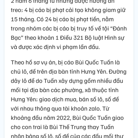
2 năm 6 tháng tù nhưng được hưởng án
treo; 4 bị cáo bị phạt cải tạo không giam giữ
15 tháng. Có 24 bị cáo bị phạt tiền, nằm
trong nhóm các bị cáo bị truy tố về tội “Đánh
Bạc” theo khoản 1 Điều 321 Bộ luật Hình sự
và được xác định vi phạm lần đầu.
Theo hồ sơ vụ án, bị cáo Bùi Quốc Tuấn là
chủ lô, đề trên địa bàn tỉnh Hưng Yên. Đường
dây lô đề do Tuấn xây dựng gồm nhiều đầu
mối tại địa bàn các phường, xã thuộc tỉnh
Hưng Yên; giao dịch mua, bán số lô, số đề
với nhau thông qua tài khoản zalo. Từ
khoảng đầu năm 2022, Bùi Quốc Tuấn giao
cho con trai là Bùi Thế Trung thay Tuấn
nhận bảng số lô, số đề của các đầu mối thư