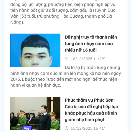
đồng bộ lực lượng, phương tiện, biện pháp nghiệp vụ,
tiến hành bắt giữ 8 đối tượng, cầm đầu là Huỳnh Đức
Vân (33 tuổi, trú phường Hòa Cường, thành phố Đà
Nẵng).
Đề nghị truy tố thanh niên
tung ảnh nhạy cảm của
thiếu nữ 16 tuổi
16/12/2025 11:29’
Do lo sợ bị Tước tung những
hình ảnh nhạy cảm của mình lên mạng xã hội nên ngày
20/3, L buộc theo Tước đến một nhà nghỉ để thực hiện
hành vi quan hệ tình dục.
Phúc thẩm vụ Phúc Sơn:
Các bị cáo đề nghị tiếp tục
khắc phục hậu quả để xin
giảm nhẹ hình phạt
15/12/2025 16:41’