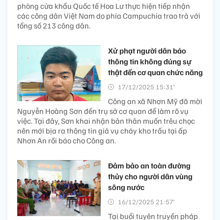
phòng cửa khẩu Quốc tế Hoa Lư thực hiện tiếp nhận
các công dân Việt Nam do phía Campuchia trao trả với
tổng số 213 công dân.
Xử phạt người dân báo
thông tin không đúng sự
thật đến cơ quan chức năng
17/12/2025 15:31’
Công an xã Nhơn Mỹ đã mời
Nguyễn Hoàng Sơn đến trụ sở cơ quan để làm rõ vụ
việc. Tại đây, Sơn khai nhận bản thân muốn trêu chọc
nên mới bịa ra thông tin giả vụ cháy kho trấu tại ấp
Nhơn An rồi báo cho Công an.
Đảm bảo an toàn đường
thủy cho người dân vùng
sông nước
16/12/2025 21:57’
Tại buổi tuyên truyền pháp