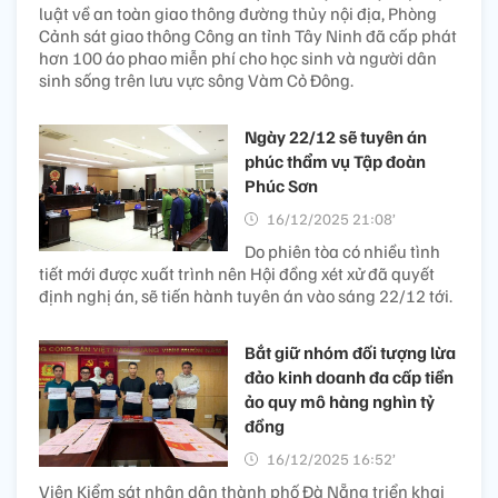
luật về an toàn giao thông đường thủy nội địa, Phòng
Cảnh sát giao thông Công an tỉnh Tây Ninh đã cấp phát
hơn 100 áo phao miễn phí cho học sinh và người dân
sinh sống trên lưu vực sông Vàm Cỏ Đông.
Ngày 22/12 sẽ tuyên án
phúc thẩm vụ Tập đoàn
Phúc Sơn
16/12/2025 21:08’
Do phiên tòa có nhiều tình
tiết mới được xuất trình nên Hội đồng xét xử đã quyết
định nghị án, sẽ tiến hành tuyên án vào sáng 22/12 tới.
Bắt giữ nhóm đối tượng lừa
đảo kinh doanh đa cấp tiền
ảo quy mô hàng nghìn tỷ
đồng
16/12/2025 16:52’
Viện Kiểm sát nhân dân thành phố Đà Nẵng triển khai