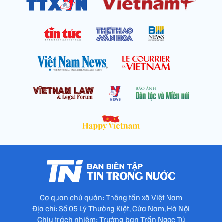
Cơ quan chủ quản: Thông tấn xã Việt Nam
Địa chỉ: Số 05 Lý Thường Kiệt, Cửa Nam, Hà Nội
Chịu trách nhiệm: Trưởng ban Trần Ngọc Tú