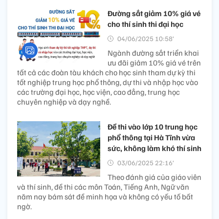
Đường sắt giảm 10% giá vé
cho thí sinh thi đại học
04/06/2025 10:58’
Ngành đường sắt triển khai
ưu đãi giảm 10% giá vé trên
tất cả các đoàn tàu khách cho học sinh tham dự kỳ thi
tốt nghiệp trung học phổ thông, dự thi và nhập học vào
các trường đại học, học viện, cao đẳng, trung học
chuyên nghiệp và dạy nghề.
Đề thi vào lớp 10 trung học
phổ thông tại Hà Tĩnh vừa
sức, không làm khó thí sinh
03/06/2025 22:16’
Theo đánh giá của giáo viên
và thí sinh, đề thi các môn Toán, Tiếng Anh, Ngữ văn
năm nay bám sát đề minh họa và không có yếu tố bất
ngờ.