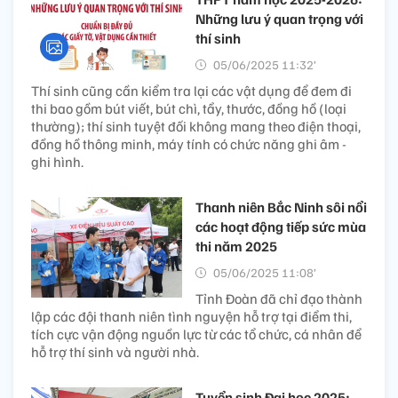
Những lưu ý quan trọng với
thí sinh
05/06/2025 11:32’
Thí sinh cũng cần kiểm tra lại các vật dụng để đem đi
thi bao gồm bút viết, bút chì, tẩy, thước, đồng hồ (loại
thường); thí sinh tuyệt đối không mang theo điện thoại,
đồng hồ thông minh, máy tính có chức năng ghi âm -
ghi hình.
Thanh niên Bắc Ninh sôi nổi
các hoạt động tiếp sức mùa
thi năm 2025
05/06/2025 11:08’
Tỉnh Đoàn đã chỉ đạo thành
lập các đội thanh niên tình nguyện hỗ trợ tại điểm thi,
tích cực vận động nguồn lực từ các tổ chức, cá nhân để
hỗ trợ thí sinh và người nhà.
Tuyển sinh Đại học 2025: