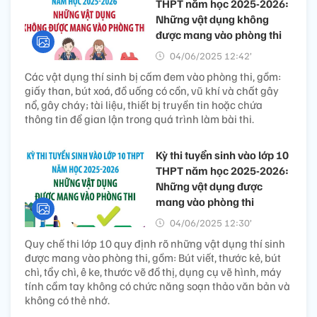
THPT năm học 2025-2026:
Những vật dụng không
được mang vào phòng thi
04/06/2025 12:42’
Các vật dụng thí sinh bị cấm đem vào phòng thi, gồm:
giấy than, bút xoá, đồ uống có cồn, vũ khí và chất gây
nổ, gây cháy; tài liệu, thiết bị truyền tin hoặc chứa
thông tin để gian lận trong quá trình làm bài thi.
Kỳ thi tuyển sinh vào lớp 10
THPT năm học 2025-2026:
Những vật dụng được
mang vào phòng thi
04/06/2025 12:30’
Quy chế thi lớp 10 quy định rõ những vật dụng thí sinh
được mang vào phòng thi, gồm: Bút viết, thước kẻ, bút
chì, tẩy chì, ê ke, thước vẽ đồ thị, dụng cụ vẽ hình, máy
tính cầm tay không có chức năng soạn thảo văn bản và
không có thẻ nhớ.