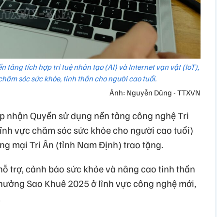
tảng tích hợp trí tuệ nhân tạo (AI) và Internet vạn vật (IoT),
hăm sóc sức khỏe, tinh thần cho người cao tuổi.
Ảnh: Nguyễn Dũng - TTXVN
ếp nhận Quyền sử dụng nền tảng công nghệ Tri
 lĩnh vực chăm sóc sức khỏe cho người cao tuổi)
g mại Tri Ân (tỉnh Nam Định) trao tặng.
ỗ trợ, cảnh báo sức khỏe và nâng cao tinh thần
 thưởng Sao Khuê 2025 ở lĩnh vực công nghệ mới,
.