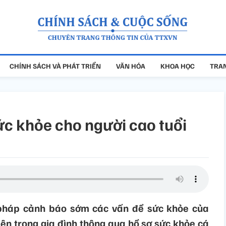
CHÍNH SÁCH VÀ PHÁT TRIỂN
VĂN HÓA
KHOA HỌC
TRAN
c khỏe cho người cao tuổi
pháp cảnh báo sớm các vấn đề sức khỏe của
iên trong gia đình thông qua hồ sơ sức khỏe cá