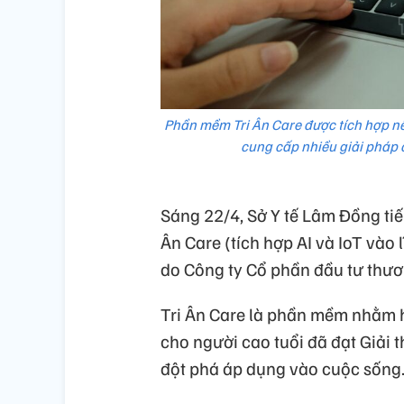
Phần mềm Tri Ân Care được tích hợp nền 
cung cấp nhiều giải pháp c
Sáng 22/4, Sở Y tế Lâm Đồng ti
Ân Care (tích hợp AI và IoT vào
do Công ty Cổ phần đầu tư thươn
Tri Ân Care là phần mềm nhằm h
cho người cao tuổi đã đạt Giải
đột phá áp dụng vào cuộc sống