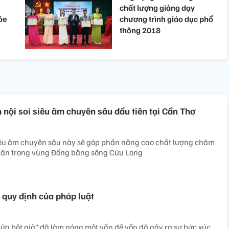
chất lượng giảng dạy
ỏe
chương trình giáo dục phổ
thông 2018
 nội soi siêu âm chuyên sâu đầu tiên tại Cần Thơ
siêu âm chuyên sâu này sẽ góp phần nâng cao chất lượng chăm
dân trong vùng Đồng bằng sông Cửu Long
 quy định của pháp luật
ữa bột giả” đã làm nóng một vấn đề vốn đã gây ra sự bức xúc