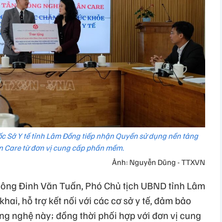
 Sở Y tế tỉnh Lâm Đồng tiếp nhận Quyền sử dụng nền tảng
n Care từ đơn vị cung cấp phần mềm.
Ảnh: Nguyễn Dũng - TTXVN
, ông Đinh Văn Tuấn, Phó Chủ tịch UBND tỉnh Lâm
khai, hỗ trợ kết nối với các cơ sở y tế, đảm bảo
ng nghệ này; đồng thời phối hợp với đơn vị cung