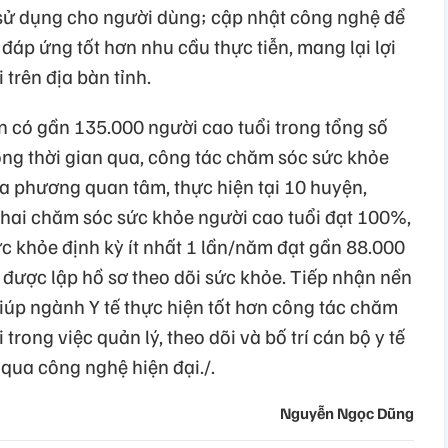
 sử dụng cho người dùng; cập nhật công nghệ để
đáp ứng tốt hơn nhu cầu thực tiễn, mang lại lợi
 trên địa bàn tỉnh.
n có gần 135.000 người cao tuổi trong tổng số
ong thời gian qua, công tác chăm sóc sức khỏe
ịa phương quan tâm, thực hiện tại 10 huyện,
n khai chăm sóc sức khỏe người cao tuổi đạt 100%,
c khỏe định kỳ ít nhất 1 lần/năm đạt gần 88.000
 được lập hồ sơ theo dõi sức khỏe. Tiếp nhận nền
iúp ngành Y tế thực hiện tốt hơn công tác chăm
trong việc quản lý, theo dõi và bố trí cán bộ y tế
 qua công nghệ hiện đại./.
Nguyễn Ngọc Dũng