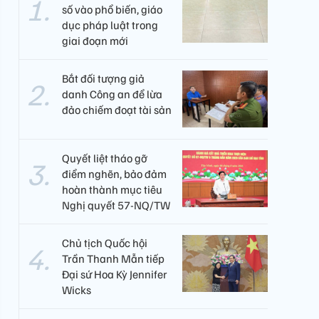
số vào phổ biến, giáo
dục pháp luật trong
giai đoạn mới
Bắt đối tượng giả
danh Công an để lừa
đảo chiếm đoạt tài sản
Quyết liệt tháo gỡ
điểm nghẽn, bảo đảm
hoàn thành mục tiêu
Nghị quyết 57-NQ/TW
Chủ tịch Quốc hội
Trần Thanh Mẫn tiếp
Đại sứ Hoa Kỳ Jennifer
Wicks