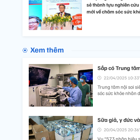
sẻ thành tựu nghiên cứu
mới về chăm sóc sức kh
Xem thêm
Sắp có Trung tâm
22/04/2025 10:33’
Trung tâm nội soi 
sóc sức khỏe nhân 
Sữa giả, y đức và
20/04/2025 20:36’
Vụ “573 nhãn hiệu s