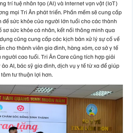
trí tuệ nhân tạo (AI) và Internet vạn vật (IoT)
ng mại Tri Ân phát triển. Phần mềm sẽ cung cấp
 đề sức khỏe của người lớn tuổi cho các thành
ồ sơ sức khỏe cá nhân, kết nối thông minh qua
dụng cũng cung cấp các kịch bản xử lý sự cố về
n cho thành viên gia đình, hàng xóm, cơ sở y tế
 người cao tuổi. Tri Ân Care cũng tích hợp giải
 ảo AI, bác sỹ gia đình, dịch vụ y tế từ xa để giúp
 tâm tư thuận lợi hơn.