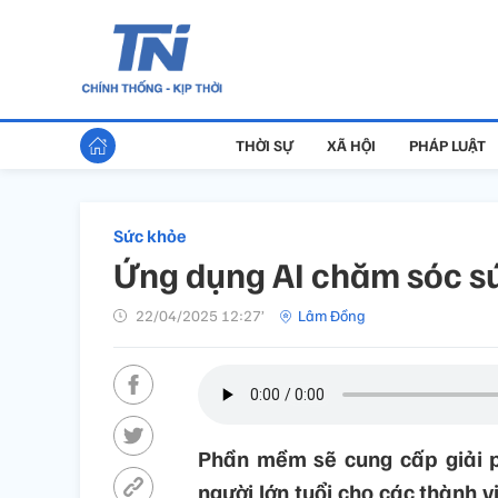
THỜI SỰ
XÃ HỘI
PHÁP LUẬT
Sức khỏe
Ứng dụng AI chăm sóc sứ
22/04/2025 12:27’
Lâm Đồng
Phần mềm sẽ cung cấp giải 
người lớn tuổi cho các thành v