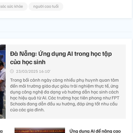
sóc sức khỏe
người cao tuổi
Đà Nẵng: Ứng dụng AI trong học tập
của học sinh
23/03/2025 16:10’
Trong bối cảnh ngày càng nhiều phụ huynh quan tâm
đến môi trường giáo dục giàu trải nghiệm thực tế, ứng
dụng công nghệ đa dạng và hướng dẫn học sinh cách
học hiệu quả từ AI. Các trường học tiên phong như FPT
Schools đang dẫn đầu xu hướng, đáp ứng tốt nhu cầu
của các gia đình.
ia
Ứng dụng AI để nâng cao