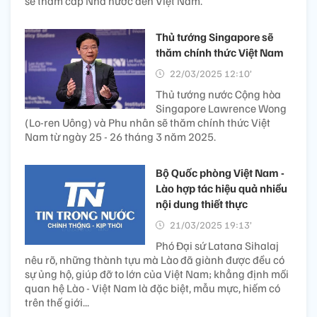
sẽ thăm cấp Nhà nước đến Việt Nam.
Thủ tướng Singapore sẽ
thăm chính thức Việt Nam
22/03/2025 12:10’
Thủ tướng nước Cộng hòa
Singapore Lawrence Wong
(Lo-ren Uông) và Phu nhân sẽ thăm chính thức Việt
Nam từ ngày 25 - 26 tháng 3 năm 2025.
Bộ Quốc phòng Việt Nam -
Lào hợp tác hiệu quả nhiều
nội dung thiết thực
21/03/2025 19:13’
Phó Đại sứ Latana Sihalaj
nêu rõ, những thành tựu mà Lào đã giành được đều có
sự ủng hộ, giúp đỡ to lớn của Việt Nam; khẳng định mối
quan hệ Lào - Việt Nam là đặc biệt, mẫu mực, hiếm có
trên thế giới...