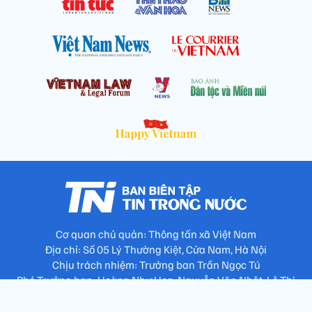
Cơ quan chủ quản: Thông tấn xã Việt Nam
Địa chỉ: Số 05 Lý Thường Kiệt, Cửa Nam, Hà Nội
Chịu trách nhiệm: Trưởng ban Trần Ngọc Tú
Phó Trưởng ban: Hoàng Như Hoa, Nguyễn Văn Nhật, Lê Thị
Thu Hương
Số điện thoại: 024.38257994 - Fax: 024.3826.7981 - Email: