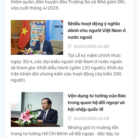
thăm quân, dân huyện đảo Trường Sa và Nhà giàn DKI,
vào cuối tháng 4/2025.
Nhiều hoạt động ý nghĩa
dành cho người Việt Nam ở
nước ngoài
24/03/2025 16:58’
Tại Lễ kỷ niệm chính thức
ngày 30/4, các đại biểu người Việt Nam ở nước ngoài
sẽ tham gia: Khối diễu hành (gồm 120 người); Khối dự
trên khán đài chứng kiến các hoạt động (dự kiến 200
người).
Vận dụng tư tưởng của Bác
trong quan hệ đối ngoại và
hội nhập quốc tế
24/03/2025 13:18’
Những giá trị trường tồn
trong tư tưởng Hồ Chí Minh về đối ngoại - độc lập, tự