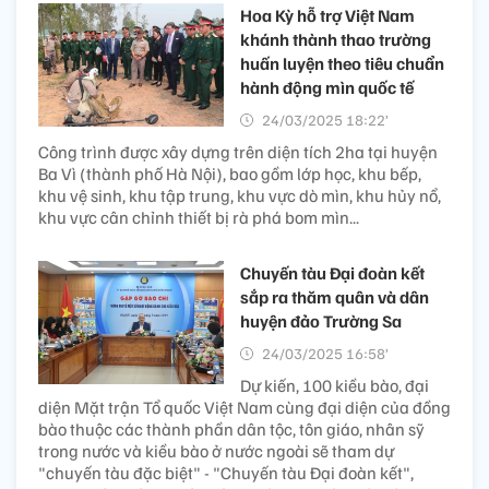
Hoa Kỳ hỗ trợ Việt Nam
khánh thành thao trường
huấn luyện theo tiêu chuẩn
hành động mìn quốc tế
24/03/2025 18:22’
Công trình được xây dựng trên diện tích 2ha tại huyện
Ba Vì (thành phố Hà Nội), bao gồm lớp học, khu bếp,
khu vệ sinh, khu tập trung, khu vực dò mìn, khu hủy nổ,
khu vực cân chỉnh thiết bị rà phá bom mìn...
Chuyến tàu Đại đoàn kết
sắp ra thăm quân và dân
huyện đảo Trường Sa
24/03/2025 16:58’
Dự kiến, 100 kiều bào, đại
diện Mặt trận Tổ quốc Việt Nam cùng đại diện của đồng
bào thuộc các thành phần dân tộc, tôn giáo, nhân sỹ
trong nước và kiều bào ở nước ngoài sẽ tham dự
"chuyến tàu đặc biệt" - "Chuyến tàu Đại đoàn kết",