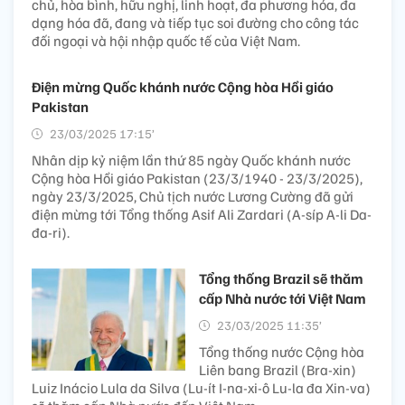
chủ, hòa bình, hữu nghị, linh hoạt, đa phương hóa, đa
dạng hóa đã, đang và tiếp tục soi đường cho công tác
đối ngoại và hội nhập quốc tế của Việt Nam.
Điện mừng Quốc khánh nước Cộng hòa Hồi giáo
Pakistan
23/03/2025 17:15’
Nhân dịp kỷ niệm lần thứ 85 ngày Quốc khánh nước
Cộng hòa Hồi giáo Pakistan (23/3/1940 - 23/3/2025),
ngày 23/3/2025, Chủ tịch nước Lương Cường đã gửi
điện mừng tới Tổng thống Asif Ali Zardari (A-síp A-li Da-
đa-ri).
Tổng thống Brazil sẽ thăm
cấp Nhà nước tới Việt Nam
23/03/2025 11:35’
Tổng thống nước Cộng hòa
Liên bang Brazil (Bra-xin)
Luiz Inácio Lula da Silva (Lu-ít I-na-xi-ô Lu-la đa Xin-va)