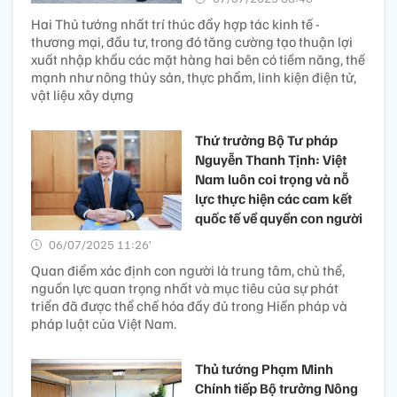
Hai Thủ tướng nhất trí thúc đẩy hợp tác kinh tế -
thương mại, đầu tư, trong đó tăng cường tạo thuận lợi
xuất nhập khẩu các mặt hàng hai bên có tiềm năng, thế
mạnh như nông thủy sản, thực phẩm, linh kiện điện tử,
vật liệu xây dựng
Thứ trưởng Bộ Tư pháp
Nguyễn Thanh Tịnh: Việt
Nam luôn coi trọng và nỗ
lực thực hiện các cam kết
quốc tế về quyền con người
06/07/2025 11:26’
Quan điểm xác định con người là trung tâm, chủ thể,
nguồn lực quan trọng nhất và mục tiêu của sự phát
triển đã được thể chế hóa đầy đủ trong Hiến pháp và
pháp luật của Việt Nam.
Thủ tướng Phạm Minh
Chính tiếp Bộ trưởng Nông