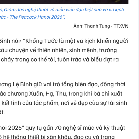
, Giám đốc nghệ thuật và diễn viên đặc biệt của vở vũ kịch
ớc - The Peacock Hanoi 2026”.
Ảnh: Thanh Tùng - TTXVN
Bình nói: “Khổng Tước là một vũ kịch khiến người
câu chuyện về thiên nhiên, sinh mệnh, trưởng
chảy trong cơ thể tôi, tuôn trào và biểu đạt ra
ơng Lệ Bình giữ vai trò tổng biên đạo, đồng thời
các chương Xuân, Hạ, Thu, trong khi bà chỉ xuất
ết tinh của tác phẩm, nơi vẻ đẹp của sự tái sinh
t.
i 2026” quy tụ gần 70 nghệ sĩ múa và kỹ thuật
 hệ thống thiết bị sân khấu, đạo cụ và trang