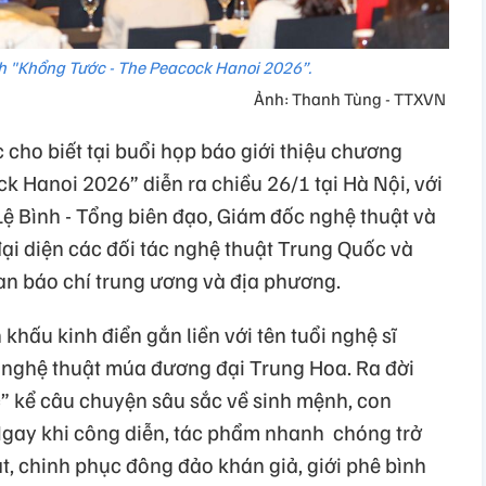
ch "Khổng Tước - The Peacock Hanoi 2026”.
Ảnh: Thanh Tùng - TTXVN
 cho biết tại buổi họp báo giới thiệu chương
 Hanoi 2026” diễn ra chiều 26/1 tại Hà Nội, với
ệ Bình - Tổng biên đạo, Giám đốc nghệ thuật và
 đại diện các đối tác nghệ thuật Trung Quốc và
n báo chí trung ương và địa phương.
khấu kinh điển gắn liền với tên tuổi nghệ sĩ
 nghệ thuật múa đương đại Trung Hoa. Ra đời
” kể câu chuyện sâu sắc về sinh mệnh, con
 Ngay khi công diễn, tác phẩm nhanh chóng trở
t, chinh phục đông đảo khán giả, giới phê bình