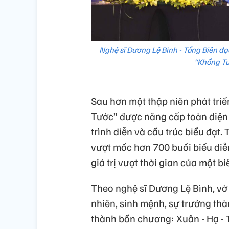
Nghệ sĩ Dương Lệ Bình - Tổng Biên đạo
“Khổng Tư
Sau hơn một thập niên phát tri
Tước” được nâng cấp toàn diện
trình diễn và cấu trúc biểu đạt.
vượt mốc hơn 700 buổi biểu diễn
giá trị vượt thời gian của một b
Theo nghệ sĩ Dương Lệ Bình, vở
nhiên, sinh mệnh, sự trưởng thà
thành bốn chương: Xuân - Hạ - T