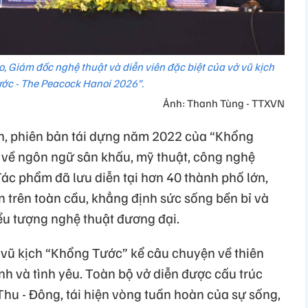
, Giám đốc nghệ thuật và diễn viên đặc biệt của vở vũ kịch
ớc - The Peacock Hanoi 2026”.
Ảnh: Thanh Tùng - TTXVN
ển, phiên bản tái dựng năm 2022 của “Khổng
 về ngôn ngữ sân khấu, mỹ thuật, công nghệ
 Tác phẩm đã lưu diễn tại hơn 40 thành phố lớn,
 trên toàn cầu, khẳng định sức sống bền bỉ và
iểu tượng nghệ thuật đương đại.
 vũ kịch “Khổng Tước” kể câu chuyện về thiên
nh và tình yêu. Toàn bộ vở diễn được cấu trúc
hu - Đông, tái hiện vòng tuần hoàn của sự sống,