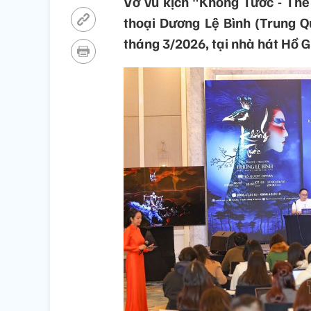
Vở vũ kịch "Khổng Tước - Th
thoại Dương Lệ Bình (Trung 
tháng 3/2026, tại nhà hát Hồ 