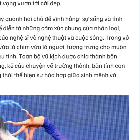
t vọng vươn tới cái đẹp.
 quanh hai chủ đề vĩnh hằng: sự sống và tình
 diễn tả những cảm xúc chung của nhân loại,
của nghệ sĩ về nghệ thuật và cuộc sống. Trong vở
vừa là chim vừa là người, tượng trưng cho muôn
hữu tình. Toàn bộ vũ kịch được chia thành bốn
, kể câu chuyện về trưởng thành, bản tính con
g thời thể hiện sự hòa hợp giữa sinh mệnh và