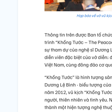
Họp báo về vở vũ kị
Thông tin trên được Ban tổ chức
trình “Khổng Tước – The Peacock
sự tham dự của nghệ sĩ Dương L
diễn viên đặc biệt của vở diễn;
Việt Nam, cùng đông đảo cơ qua
“Khổng Tước” là hình tượng sân 
Dương Lệ Bình - biểu tượng của
năm 2012, vũ kịch “Khổng Tước
người, thiên nhiên và tình yêu.
thành một hiện tượng nghệ thuậ