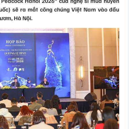
e Peacock Hanoi 2026” của nghệ sĩ múa huyền
Quốc) sẽ ra mắt công chúng Việt Nam vào đầu
Gươm, Hà Nội.