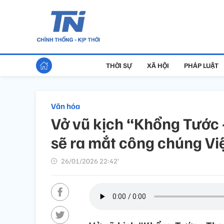
THỜI SỰ
XÃ HỘI
PHÁP LUẬT
Văn hóa
Vở vũ kịch “Khổng Tước
sẽ ra mắt công chúng Vi
26/01/2026 22:42’