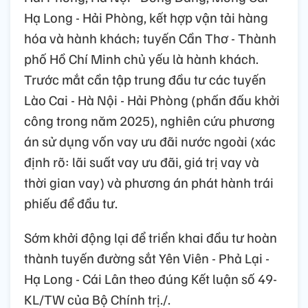
Hạ Long - Hải Phòng, kết hợp vận tải hàng
hóa và hành khách; tuyến Cần Thơ - Thành
phố Hồ Chí Minh chủ yếu là hành khách.
Trước mắt cần tập trung đầu tư các tuyến
Lào Cai - Hà Nội - Hải Phòng (phấn đấu khởi
công trong năm 2025), nghiên cứu phương
án sử dụng vốn vay ưu đãi nước ngoài (xác
định rõ: lãi suất vay ưu đãi, giá trị vay và
thời gian vay) và phương án phát hành trái
phiếu để đầu tư.
Sớm khởi động lại để triển khai đầu tư hoàn
thành tuyến đường sắt Yên Viên - Phả Lại -
Hạ Long - Cái Lân theo đúng Kết luận số 49-
KL/TW của Bộ Chính trị./.