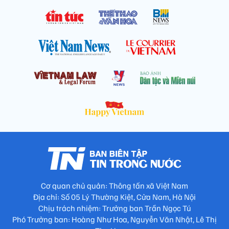
Cơ quan chủ quản: Thông tấn xã Việt Nam
Địa chỉ: Số 05 Lý Thường Kiệt, Cửa Nam, Hà Nội
Chịu trách nhiệm: Trưởng ban Trần Ngọc Tú
Phó Trưởng ban: Hoàng Như Hoa, Nguyễn Văn Nhật, Lê Thị