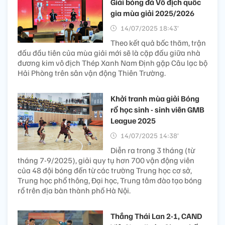
Giải bóng đá Vô địch quốc
gia mùa giải 2025/2026
14/07/2025 18:43’
Theo kết quả bốc thăm, trận
đấu đầu tiên của mùa giải mới sẽ là cặp đấu giữa nhà
đương kim vô địch Thép Xanh Nam Định gặp Câu lạc bộ
Hải Phòng trên sân vận động Thiên Trường.
Khởi tranh mùa giải Bóng
rổ học sinh - sinh viên GMB
League 2025
14/07/2025 14:38’
Diễn ra trong 3 tháng (từ
tháng 7-9/2025), giải quy tụ hơn 700 vận động viên
của 48 đội bóng đến từ các trường Trung học cơ sở,
Trung học phổ thông, Đại học, Trung tâm đào tạo bóng
rổ trên địa bàn thành phố Hà Nội.
Thắng Thái Lan 2-1, CAND