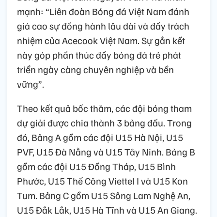
mạnh: “Liên đoàn Bóng đá Việt Nam đánh
giá cao sự đồng hành lâu dài và đầy trách
nhiệm của Acecook Việt Nam. Sự gắn kết
này góp phần thúc đẩy bóng đá trẻ phát
triển ngày càng chuyên nghiệp và bền
vững”.
Theo kết quả bốc thăm, các đội bóng tham
dự giải được chia thành 3 bảng đấu. Trong
đó, Bảng A gồm các đội U15 Hà Nội, U15
PVF, U15 Đà Nẵng và U15 Tây Ninh. Bảng B
gồm các đội U15 Đồng Tháp, U15 Bình
Phước, U15 Thể Công Viettel I và U15 Kon
Tum. Bảng C gồm U15 Sông Lam Nghệ An,
U15 Đắk Lắk, U15 Hà Tĩnh và U15 An Giang.