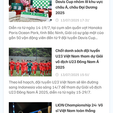
Davis Cup nhóm III khu vực
châu Á, châu Đại Dương
2025
13/07/2025 17:31’
Diễn ra từ ngày 14-19/7, tại cụm sân quần vợt Hanaka
Paris Ocean Park, tỉnh Bắc Ninh, Giải có sự góp mặt của
gần 50 vận động viên đến từ 9 đội tuyển Davis Cup...
Chốt danh sách đội tuyển
U23 Việt Nam tham dự Giải
vô địch U23 Đông Nam Á
2025
13/07/2025 15:51’
Theo kế hoạch, đội tuyển U23 Việt Nam sẽ lên đường
sang Indonesia vào sáng 14/7 để tham dự Giải vô địch
U23 Đông Nam Á 2025, diễn ra từ ngày 15-29/7.
LION Championship 24: Võ
sĩ Việt Nam toàn thắng