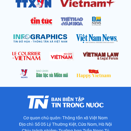
Cơ quan chủ quản: Thông tấn xã Việt Nam
Địa chỉ: Số 05 Lý Thường Kiệt, Cửa Nam, Hà Nội
Chịu trách nhiệm: Trưởng ban Trần Ngọc Tú