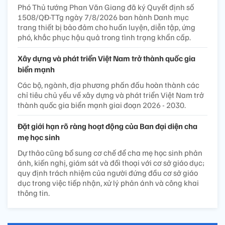
Phó Thủ tướng Phan Văn Giang đã ký Quyết định số
1508/QĐ-TTg ngày 7/8/2026 ban hành Danh mục
trang thiết bị bảo đảm cho huấn luyện, diễn tập, ứng
phó, khắc phục hậu quả trong tình trạng khẩn cấp.
Xây dựng và phát triển Việt Nam trở thành quốc gia
biển mạnh
Các bộ, ngành, địa phương phấn đấu hoàn thành các
chỉ tiêu chủ yếu về xây dựng và phát triển Việt Nam trở
thành quốc gia biển mạnh giai đoạn 2026 - 2030.
Đặt giới hạn rõ ràng hoạt động của Ban đại diện cha
mẹ học sinh
Dự thảo cũng bổ sung cơ chế để cha mẹ học sinh phản
ánh, kiến nghị, giám sát và đối thoại với cơ sở giáo dục;
quy định trách nhiệm của người đứng đầu cơ sở giáo
dục trong việc tiếp nhận, xử lý phản ánh và công khai
thông tin.