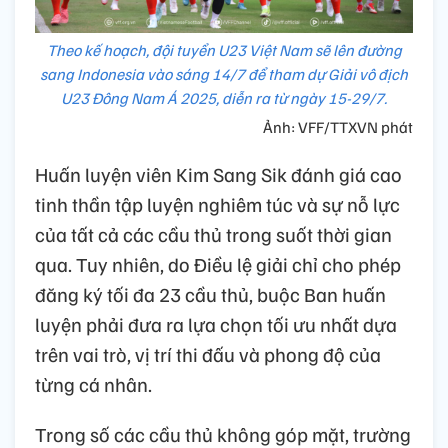
Theo kế hoạch, đội tuyển U23 Việt Nam sẽ lên đường
sang Indonesia vào sáng 14/7 để tham dự Giải vô địch
U23 Đông Nam Á 2025, diễn ra từ ngày 15-29/7.
Ảnh: VFF/TTXVN phát
Huấn luyện viên Kim Sang Sik đánh giá cao
tinh thần tập luyện nghiêm túc và sự nỗ lực
của tất cả các cầu thủ trong suốt thời gian
qua. Tuy nhiên, do Điều lệ giải chỉ cho phép
đăng ký tối đa 23 cầu thủ, buộc Ban huấn
luyện phải đưa ra lựa chọn tối ưu nhất dựa
trên vai trò, vị trí thi đấu và phong độ của
từng cá nhân.
Trong số các cầu thủ không góp mặt, trường