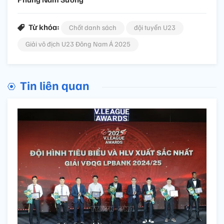
Từ khóa:
Chốt danh sách
đội tuyển U23
Giải vô địch U23 Đông Nam Á 2025
Tin liên quan