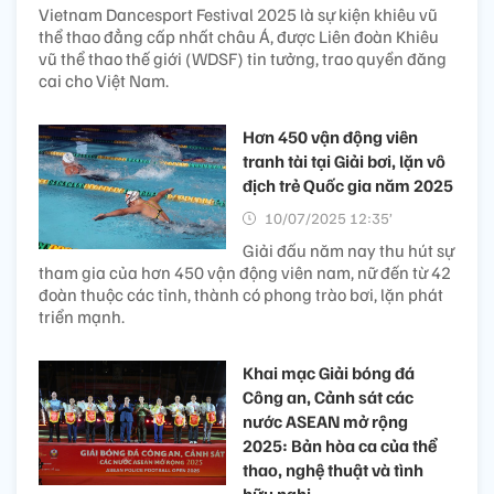
Vietnam Dancesport Festival 2025 là sự kiện khiêu vũ
thể thao đẳng cấp nhất châu Á, được Liên đoàn Khiêu
vũ thể thao thế giới (WDSF) tin tưởng, trao quyền đăng
cai cho Việt Nam.
Hơn 450 vận động viên
tranh tài tại Giải bơi, lặn vô
địch trẻ Quốc gia năm 2025
10/07/2025 12:35’
Giải đấu năm nay thu hút sự
tham gia của hơn 450 vận động viên nam, nữ đến từ 42
đoàn thuộc các tỉnh, thành có phong trào bơi, lặn phát
triển mạnh.
Khai mạc Giải bóng đá
Công an, Cảnh sát các
nước ASEAN mở rộng
2025: Bản hòa ca của thể
thao, nghệ thuật và tình