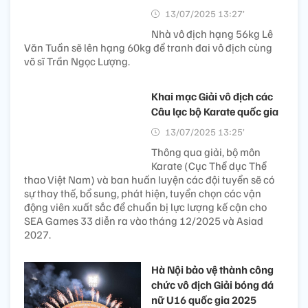
13/07/2025 13:27’
Nhà vô địch hạng 56kg Lê
Văn Tuần sẽ lên hạng 60kg để tranh đai vô địch cùng
võ sĩ Trần Ngọc Lượng.
Khai mạc Giải vô địch các
Câu lạc bộ Karate quốc gia
13/07/2025 13:25’
Thông qua giải, bộ môn
Karate (Cục Thể dục Thể
thao Việt Nam) và ban huấn luyện các đội tuyển sẽ có
sự thay thế, bổ sung, phát hiện, tuyển chọn các vận
động viên xuất sắc để chuẩn bị lực lượng kế cận cho
SEA Games 33 diễn ra vào tháng 12/2025 và Asiad
2027.
Hà Nội bảo vệ thành công
chức vô địch Giải bóng đá
nữ U16 quốc gia 2025