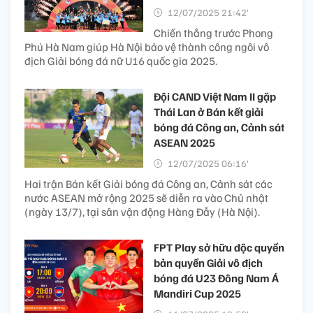
12/07/2025 21:42’
Chiến thắng trước Phong
Phú Hà Nam giúp Hà Nội bảo vệ thành công ngôi vô
địch Giải bóng đá nữ U16 quốc gia 2025.
Đội CAND Việt Nam II gặp
Thái Lan ở Bán kết giải
bóng đá Công an, Cảnh sát
ASEAN 2025
12/07/2025 06:16’
Hai trận Bán kết Giải bóng đá Công an, Cảnh sát các
nước ASEAN mở rộng 2025 sẽ diễn ra vào Chủ nhật
(ngày 13/7), tại sân vận động Hàng Đẫy (Hà Nội).
FPT Play sở hữu độc quyền
bản quyền Giải vô địch
bóng đá U23 Đông Nam Á
Mandiri Cup 2025