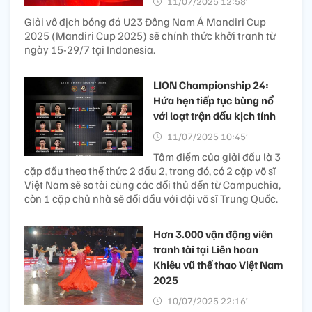
11/07/2025 12:58’
Giải vô địch bóng đá U23 Đông Nam Á Mandiri Cup
2025 (Mandiri Cup 2025) sẽ chính thức khởi tranh từ
ngày 15-29/7 tại Indonesia.
LION Championship 24:
Hứa hẹn tiếp tục bùng nổ
với loạt trận đấu kịch tính
11/07/2025 10:45’
Tâm điểm của giải đấu là 3
cặp đấu theo thể thức 2 đấu 2, trong đó, có 2 cặp võ sĩ
Việt Nam sẽ so tài cùng các đối thủ đến từ Campuchia,
còn 1 cặp chủ nhà sẽ đối đầu với đội võ sĩ Trung Quốc.
Hơn 3.000 vận động viên
tranh tài tại Liên hoan
Khiêu vũ thể thao Việt Nam
2025
10/07/2025 22:16’