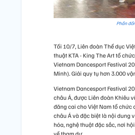
Phần đồn
Tối 10/7, Liên đoàn Thể dục Vi
thuật KTA - King The Art tổ chứ
Vietnam Dancesport Festival 20
Minh). Giải quy tụ hơn 3.000 vậ
Vietnam Dancesport Festival 202
châu Á, được Liên đoàn Khiêu vũ
đăng cai cho Việt Nam tổ chức đ
châu Á và đặc biệt là nội dung v
hóa, nghệ thuật đặc sắc, nơi hội
về tham dự.