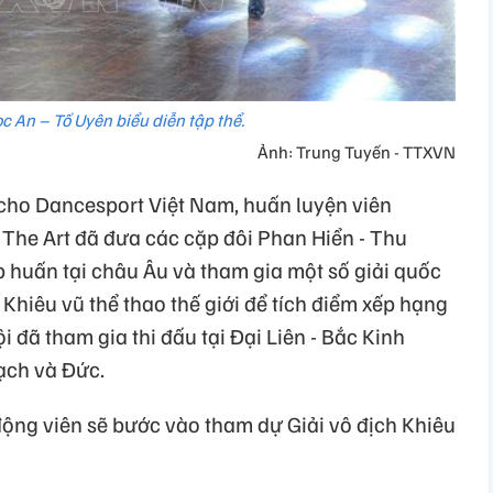
c An – Tố Uyên biểu diễn tập thể.
Ảnh: Trung Tuyến - TTXVN
 cho Dancesport Việt Nam, huấn luyện viên
 The Art đã đưa các cặp đôi Phan Hiển - Thu
p huấn tại châu Âu và tham gia một số giải quốc
 Khiêu vũ thể thao thế giới để tích điểm xếp hạng
i đã tham gia thi đấu tại Đại Liên - Bắc Kinh
ạch và Đức.
động viên sẽ bước vào tham dự Giải vô địch Khiêu