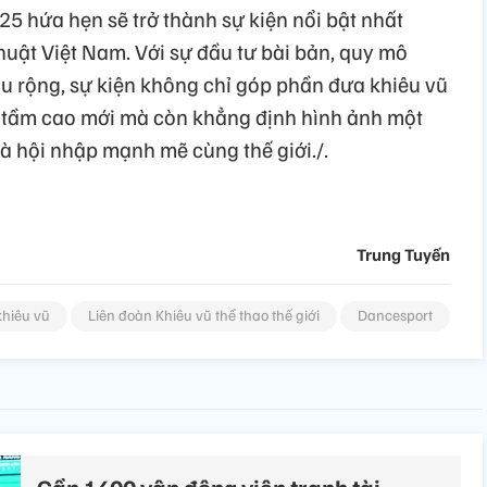
5 hứa hẹn sẽ trở thành sự kiện nổi bật nhất
huật Việt Nam. Với sự đầu tư bài bản, quy mô
âu rộng, sự kiện không chỉ góp phần đưa khiêu vũ
t tầm cao mới mà còn khẳng định hình ảnh một
à hội nhập mạnh mẽ cùng thế giới./.
Trung Tuyến
khiêu vũ
Liên đoàn Khiêu vũ thể thao thế giới
Dancesport
Gần 1400 vận động viên tranh tài