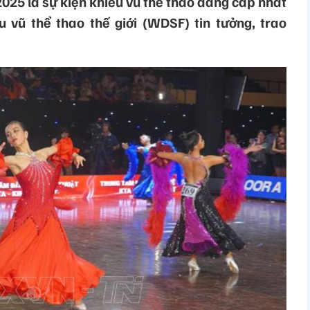
025 là sự kiện khiêu vũ thể thao đẳng cấp nhất
 vũ thể thao thế giới (WDSF) tin tưởng, trao