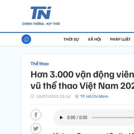
THỜI SỰ
XÃ HỘI
PHÁP LUẬT
Thể thao
Hơn 3.000 vận động viên 
vũ thể thao Việt Nam 20
10/07/2025 22:16’
TP. Hồ Chí Minh