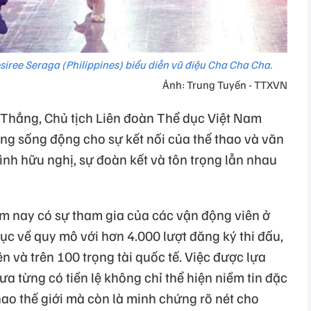
siree Seraga (Philippines) biểu diễn vũ điệu Cha Cha Cha.
Ảnh: Trung Tuyến - TTXVN
n Thắng, Chủ tịch Liên đoàn Thể dục Việt Nam
ng sống động cho sự kết nối của thể thao và văn
tình hữu nghị, sự đoàn kết và tôn trọng lẫn nhau
m nay có sự tham gia của các vận động viên ở
 lục về quy mô với hơn 4.000 lượt đăng ký thi đấu,
n và trên 100 trọng tài quốc tế. Việc được lựa
a từng có tiền lệ không chỉ thể hiện niềm tin đặc
thao thế giới mà còn là minh chứng rõ nét cho