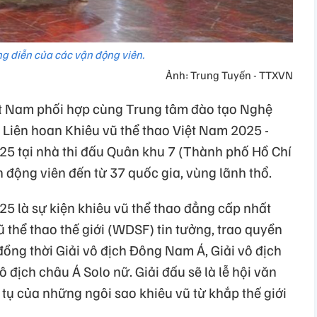
g diễn của các vận động viên.
Ảnh: Trung Tuyến - TTXVN
ệt Nam phối hợp cùng Trung tâm đào tạo Nghệ
c Liên hoan Khiêu vũ thể thao Việt Nam 2025 -
25 tại nhà thi đấu Quân khu 7 (Thành phố Hồ Chí
n động viên đến từ 37 quốc gia, vùng lãnh thổ.
5 là sự kiện khiêu vũ thể thao đẳng cấp nhất
 thể thao thế giới (WDSF) tin tưởng, trao quyền
ồng thời Giải vô địch Đông Nam Á, Giải vô địch
ô địch châu Á Solo nữ. Giải đấu sẽ là lễ hội văn
 tụ của những ngôi sao khiêu vũ từ khắp thế giới