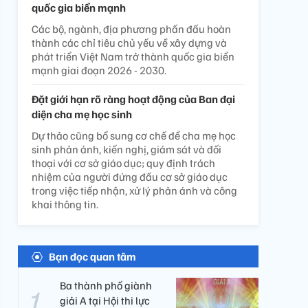
quốc gia biển mạnh
Các bộ, ngành, địa phương phấn đấu hoàn
thành các chỉ tiêu chủ yếu về xây dựng và
phát triển Việt Nam trở thành quốc gia biển
mạnh giai đoạn 2026 - 2030.
Đặt giới hạn rõ ràng hoạt động của Ban đại
diện cha mẹ học sinh
Dự thảo cũng bổ sung cơ chế để cha mẹ học
sinh phản ánh, kiến nghị, giám sát và đối
thoại với cơ sở giáo dục; quy định trách
nhiệm của người đứng đầu cơ sở giáo dục
trong việc tiếp nhận, xử lý phản ánh và công
khai thông tin.
Bạn đọc quan tâm
Ba thành phố giành
giải A tại Hội thi lực