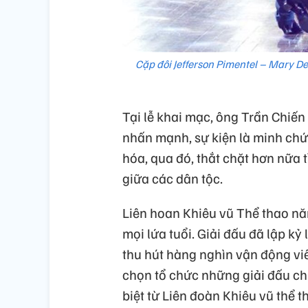
Cặp đôi Jefferson Pimentel – Mary De
Tại lễ khai mạc, ông Trần Chiế
nhấn mạnh, sự kiện là minh chứ
hóa, qua đó, thắt chặt hơn nữa 
giữa các dân tộc.
Liên hoan Khiêu vũ Thể thao nă
mọi lứa tuổi. Giải đấu đã lập kỷ
thu hút hàng nghìn vận động viê
chọn tổ chức những giải đấu chư
biệt từ Liên đoàn Khiêu vũ thể 