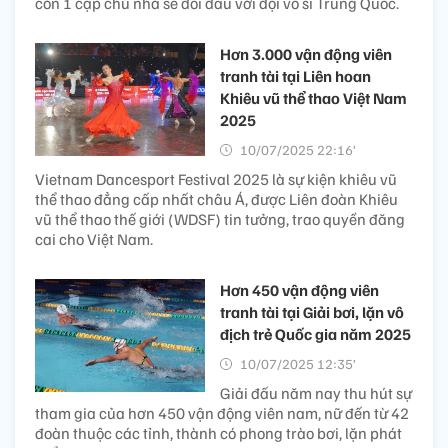
còn 1 cặp chủ nhà sẽ đối đầu với đội võ sĩ Trung Quốc.
Hơn 3.000 vận động viên
tranh tài tại Liên hoan
Khiêu vũ thể thao Việt Nam
2025
10/07/2025 22:16’
Vietnam Dancesport Festival 2025 là sự kiện khiêu vũ
thể thao đẳng cấp nhất châu Á, được Liên đoàn Khiêu
vũ thể thao thế giới (WDSF) tin tưởng, trao quyền đăng
cai cho Việt Nam.
Hơn 450 vận động viên
tranh tài tại Giải bơi, lặn vô
địch trẻ Quốc gia năm 2025
10/07/2025 12:35’
Giải đấu năm nay thu hút sự
tham gia của hơn 450 vận động viên nam, nữ đến từ 42
đoàn thuộc các tỉnh, thành có phong trào bơi, lặn phát