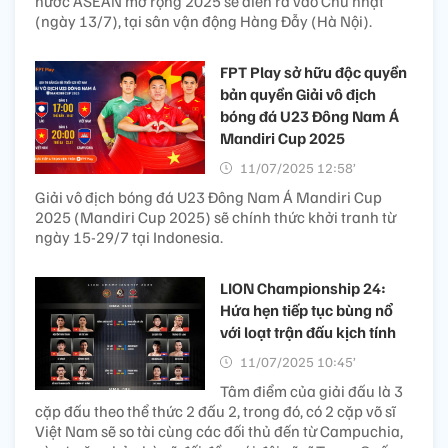
nước ASEAN mở rộng 2025 sẽ diễn ra vào Chủ nhật
(ngày 13/7), tại sân vận động Hàng Đẫy (Hà Nội).
FPT Play sở hữu độc quyền
bản quyền Giải vô địch
bóng đá U23 Đông Nam Á
Mandiri Cup 2025
11/07/2025 12:58’
Giải vô địch bóng đá U23 Đông Nam Á Mandiri Cup
2025 (Mandiri Cup 2025) sẽ chính thức khởi tranh từ
ngày 15-29/7 tại Indonesia.
LION Championship 24:
Hứa hẹn tiếp tục bùng nổ
với loạt trận đấu kịch tính
11/07/2025 10:45’
Tâm điểm của giải đấu là 3
cặp đấu theo thể thức 2 đấu 2, trong đó, có 2 cặp võ sĩ
Việt Nam sẽ so tài cùng các đối thủ đến từ Campuchia,