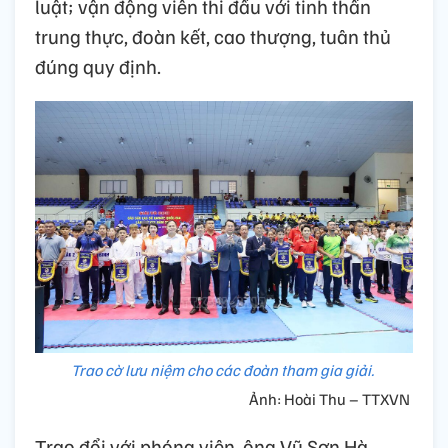
luật; vận động viên thi đấu với tinh thần
trung thực, đoàn kết, cao thượng, tuân thủ
đúng quy định.
Trao cờ lưu niệm cho các đoàn tham gia giải.
Ảnh: Hoài Thu – TTXVN
Trao đổi với phóng viên, ông Vũ Sơn Hà,