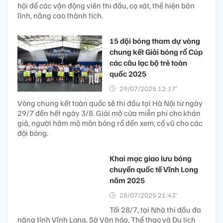
hội để các vận động viên thi đấu, cọ xát, thể hiện bản
lĩnh, nâng cao thành tích.
15 đội bóng tham dự vòng
chung kết Giải bóng rổ Cúp
các câu lạc bộ trẻ toàn
quốc 2025
29/07/2025 12:17’
Vòng chung kết toàn quốc sẽ thi đấu tại Hà Nội từ ngày
29/7 đến hết ngày 3/8. Giải mở cửa miễn phí cho khán
giả, người hâm mộ môn bóng rổ đến xem, cổ vũ cho các
đội bóng.
Khai mạc giao lưu bóng
chuyền quốc tế Vĩnh Long
năm 2025
28/07/2025 21:43’
Tối 28/7, tại Nhà thi đấu đa
năng tỉnh Vĩnh Long, Sở Văn hóa, Thể thao và Du lịch