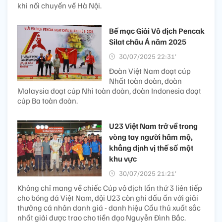
khi nối chuyến về Hà Nội.
Bế mạc Giải Vô địch Pencak
Silat châu Á năm 2025
30/07/2025 22:31’
Đoàn Việt Nam đoạt cúp
Nhất toàn đoàn, đoàn
Malaysia đoạt cúp Nhì toàn đoàn, đoàn Indonesia đoạt
cúp Ba toàn đoàn.
U23 Việt Nam trở về trong
vòng tay người hâm mộ,
khẳng định vị thế số một
khu vực
30/07/2025 21:21’
Không chỉ mang về chiếc Cúp vô địch lần thứ 3 liên tiếp
cho bóng đá Việt Nam, đội U23 còn ghi dấu ấn với giải
thưởng cá nhân danh giá - danh hiệu Cầu thủ xuất sắc
nhất giải được trao cho tiền đạo Nguyễn Đình Bắc.