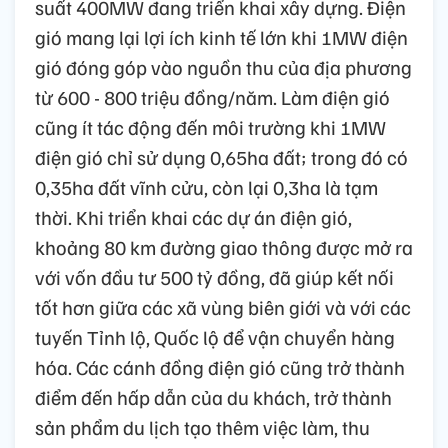
suất 400MW đang triển khai xây dựng. Điện
gió mang lại lợi ích kinh tế lớn khi 1MW điện
gió đóng góp vào nguồn thu của địa phương
từ 600 - 800 triệu đồng/năm. Làm điện gió
cũng ít tác động đến môi trường khi 1MW
điện gió chỉ sử dụng 0,65ha đất; trong đó có
0,35ha đất vĩnh cửu, còn lại 0,3ha là tạm
thời. Khi triển khai các dự án điện gió,
khoảng 80 km đường giao thông được mở ra
với vốn đầu tư 500 tỷ đồng, đã giúp kết nối
tốt hơn giữa các xã vùng biên giới và với các
tuyến Tỉnh lộ, Quốc lộ để vận chuyển hàng
hóa. Các cánh đồng điện gió cũng trở thành
điểm đến hấp dẫn của du khách, trở thành
sản phẩm du lịch tạo thêm việc làm, thu