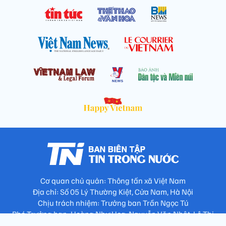
Cơ quan chủ quản: Thông tấn xã Việt Nam
Địa chỉ: Số 05 Lý Thường Kiệt, Cửa Nam, Hà Nội
Chịu trách nhiệm: Trưởng ban Trần Ngọc Tú
Phó Trưởng ban: Hoàng Như Hoa, Nguyễn Văn Nhật, Lê Thị
Thu Hương