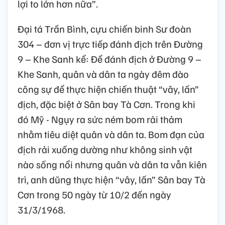
lợi to lớn hơn nữa”.
Đại tá Trần Bình, cựu chiến binh Sư đoàn
304 – đơn vị trực tiếp đánh địch trên Đường
9 – Khe Sanh kể: Để đánh địch ở Đường 9 –
Khe Sanh, quân và dân ta ngày đêm đào
công sự để thực hiện chiến thuật “vây, lấn”
địch, đặc biệt ở Sân bay Tà Cơn. Trong khi
đó Mỹ - Ngụy ra sức ném bom rải thảm
nhằm tiêu diệt quân và dân ta. Bom đạn của
địch rải xuống dường như không sinh vật
nào sống nổi nhưng quân và dân ta vẫn kiên
trì, anh dũng thực hiện “vây, lấn” Sân bay Tà
Cơn trong 50 ngày từ 10/2 đến ngày
31/3/1968.