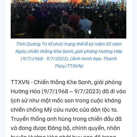
Tỉnh Quảng Trị tổ chức trọng thể lễ kỷ niệm 55 năm
Ngày chiến thắng Khe Sanh, giải phóng Hướng Hóa
(9/7/1968 - 9/7/2023). (Ảnh minh họa: Thanh
Thủy/TTXVN)
TTXVN - Chiến thắng Khe Sanh, giải phóng
Hướng Hóa (9/7/1968 – 9/7/2023) đã đi vào
lịch sử như một mốc son trong cuộc kháng
chiến chống Mỹ cứu nước của dân tộc ta.
Truyền thống anh hùng trong chiến đấu đã
và đang được Đảng bộ, chính quyền, nhân
huyện Hướng Hóa phát huy cao độ trong