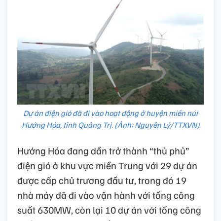
Dự án điện gió đã đi vào hoạt động ở huyện miền núi
Hướng Hóa, tỉnh Quảng Trị. (Ảnh: Nguyên Lý/TTXVN)
Hướng Hóa đang dần trở thành “thủ phủ”
điện gió ở khu vực miền Trung với 29 dự án
được cấp chủ trương đầu tư, trong đó 19
nhà máy đã đi vào vận hành với tổng công
suất 630MW, còn lại 10 dự án với tổng công