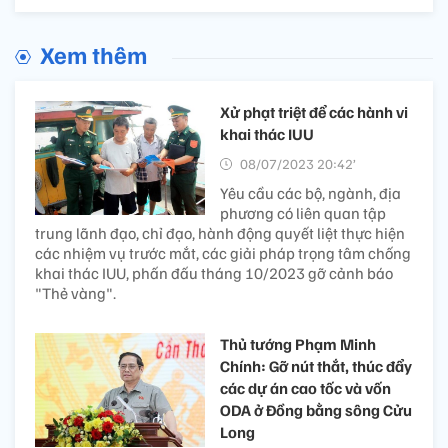
Xem thêm
Xử phạt triệt để các hành vi
khai thác IUU
08/07/2023 20:42’
Yêu cầu các bộ, ngành, địa
phương có liên quan tập
trung lãnh đạo, chỉ đạo, hành động quyết liệt thực hiện
các nhiệm vụ trước mắt, các giải pháp trọng tâm chống
khai thác IUU, phấn đấu tháng 10/2023 gỡ cảnh báo
"Thẻ vàng".
Thủ tướng Phạm Minh
Chính: Gỡ nút thắt, thúc đẩy
các dự án cao tốc và vốn
ODA ở Đồng bằng sông Cửu
Long