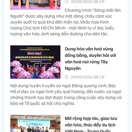
20/05/2026 08:19’
Chương trình “Sáng mãi tên
Người” được xây dựng như một dòng chảy cảm xúc
xuyên suốt từ quá khứ đến hiện tại, khắc họa hình
tượng Chủ tịch Hồ Chí Minh - một lãnh tụ vĩ đại, biểu
tượng văn hóa, ánh sáng dẫn đường cho dân tộc.
Dung hòa văn hoá vùng
đồng bằng, duyên hải với
văn hoá núi rừng Tây
Nguyên
20/05/2026 08:15’
Nội dung tuyên truyền ca ngợi Đảng quang vinh, Bác
Hồ vĩ đại; ca ngợi tình yêu quê hương, đất nước; ca ngợi
những thành tựu đạt được trong công cuộc xây dựng và
bảo vệ Tổ quốc xã hội chủ nghĩa.
Mở rộng hợp tác, giao lưu
văn hóa, thúc đẩy du lịch
Việt Nam - Trung Quốc