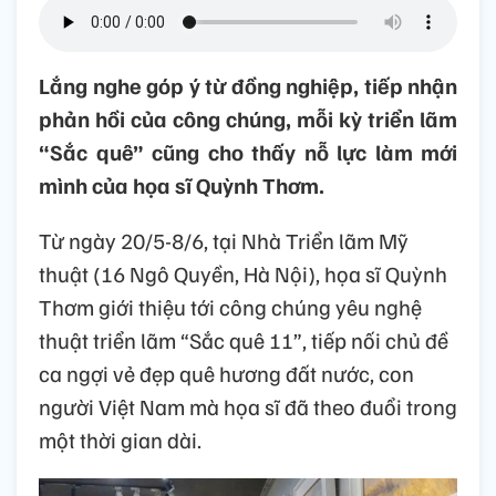
Lắng nghe góp ý từ đồng nghiệp, tiếp nhận
phản hồi của công chúng, mỗi kỳ triển lãm
“Sắc quê” cũng cho thấy nỗ lực làm mới
mình của họa sĩ Quỳnh Thơm.
Từ ngày 20/5-8/6, tại Nhà Triển lãm Mỹ
thuật (16 Ngô Quyền, Hà Nội), họa sĩ Quỳnh
Thơm giới thiệu tới công chúng yêu nghệ
thuật triển lãm “Sắc quê 11”, tiếp nối chủ đề
ca ngợi vẻ đẹp quê hương đất nước, con
người Việt Nam mà họa sĩ đã theo đuổi trong
một thời gian dài.