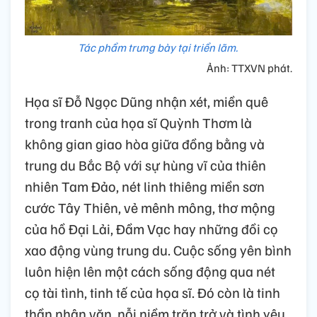
Tác phẩm trưng bày tại triển lãm.
Ảnh: TTXVN phát.
Họa sĩ Đỗ Ngọc Dũng nhận xét, miền quê
trong tranh của họa sĩ Quỳnh Thơm là
không gian giao hòa giữa đồng bằng và
trung du Bắc Bộ với sự hùng vĩ của thiên
nhiên Tam Đảo, nét linh thiêng miền sơn
cước Tây Thiên, vẻ mênh mông, thơ mộng
của hồ Đại Lải, Đầm Vạc hay những đồi cọ
xao động vùng trung du. Cuộc sống yên bình
luôn hiện lên một cách sống động qua nét
cọ tài tình, tinh tế của họa sĩ. Đó còn là tinh
thần nhân văn, nỗi niềm trăn trở và tình yêu