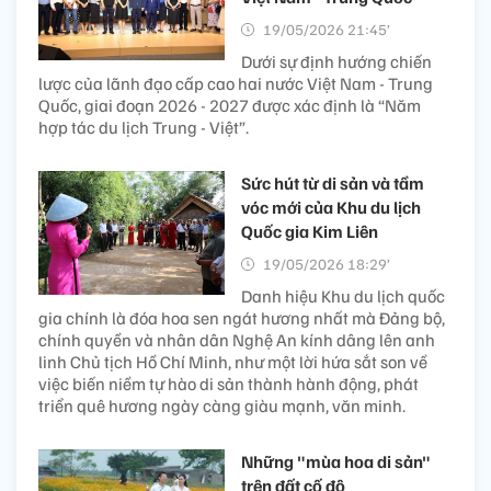
19/05/2026 21:45’
Dưới sự định hướng chiến
lược của lãnh đạo cấp cao hai nước Việt Nam - Trung
Quốc, giai đoạn 2026 - 2027 được xác định là “Năm
hợp tác du lịch Trung - Việt”.
Sức hút từ di sản và tầm
vóc mới của Khu du lịch
Quốc gia Kim Liên
19/05/2026 18:29’
Danh hiệu Khu du lịch quốc
gia chính là đóa hoa sen ngát hương nhất mà Đảng bộ,
chính quyền và nhân dân Nghệ An kính dâng lên anh
linh Chủ tịch Hồ Chí Minh, như một lời hứa sắt son về
việc biến niềm tự hào di sản thành hành động, phát
triển quê hương ngày càng giàu mạnh, văn minh.
Những "mùa hoa di sản"
trên đất cố đô