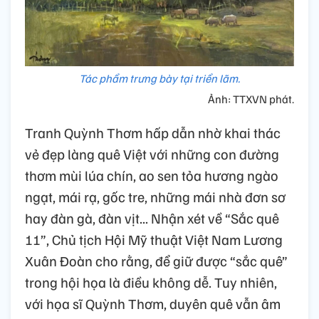
Tác phẩm trưng bày tại triển lãm.
Ảnh: TTXVN phát.
Tranh Quỳnh Thơm hấp dẫn nhờ khai thác
vẻ đẹp làng quê Việt với những con đường
thơm mùi lúa chín, ao sen tỏa hương ngào
ngạt, mái rạ, gốc tre, những mái nhà đơn sơ
hay đàn gà, đàn vịt... Nhận xét về “Sắc quê
11”, Chủ tịch Hội Mỹ thuật Việt Nam Lương
Xuân Đoàn cho rằng, để giữ được “sắc quê”
trong hội họa là điều không dễ. Tuy nhiên,
với họa sĩ Quỳnh Thơm, duyên quê vẫn âm