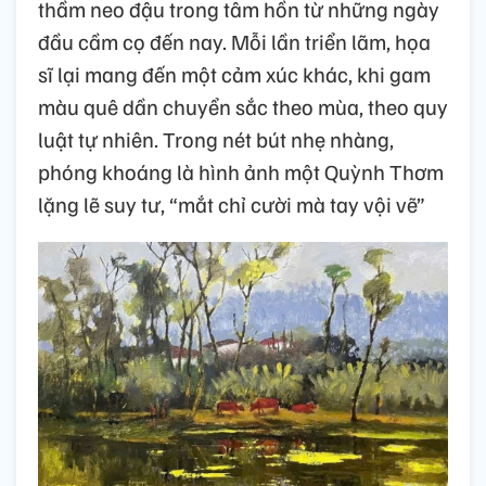
thầm neo đậu trong tâm hồn từ những ngày
đầu cầm cọ đến nay. Mỗi lần triển lãm, họa
sĩ lại mang đến một cảm xúc khác, khi gam
màu quê dần chuyển sắc theo mùa, theo quy
luật tự nhiên. Trong nét bút nhẹ nhàng,
phóng khoáng là hình ảnh một Quỳnh Thơm
lặng lẽ suy tư, “mắt chỉ cười mà tay vội vẽ”