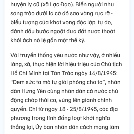
huyện lỵ cũ (xã Lạc Đạo). Biển người như
sóng trào dưới lá cờ đỏ sao vàng rực rỡ -
biểu tượng của khát vọng độc lập, tự do,
đánh dấu bước ngoặt đưa đất nước thoát
khỏi ách nô lệ gần một thế kỷ.
Với truyền thống yêu nước như vậy, ở nhiều
làng, xã, thực hiện lời hiệu triệu của Chủ tịch
Hồ Chí Minh tại Tân Trào ngày 16/8/1945:
“Đem sức ta mà tự giải phóng cho ta”, nhân
dân Hưng Yên cùng nhân dân cả nước chủ
động chớp thời cơ, vùng lên giành chính
quyền. Chỉ từ ngày 18 - 25/8/1945, các địa
phương trong tỉnh đồng loạt khởi nghĩa
thắng lợi, Ủy ban nhân dân cách mạng lâm