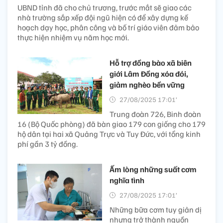
UBND tỉnh đã cho chủ trương, trước mắt sẽ giao các
nhà trường sắp xếp đội ngũ hiện có để xây dựng kế
hoạch dạy học, phân công và bố trí giáo viên đảm bảo
thực hiện nhiệm vụ năm học mới.
Hỗ trợ đồng bào xã biên
giới Lâm Đồng xóa đói,
giảm nghèo bền vững
27/08/2025 17:01’
Trung đoàn 726, Binh đoàn
16 (Bộ Quốc phòng) đã bàn giao 179 con giống cho 179
hộ dân tại hai xã Quảng Trực và Tuy Đức, với tổng kinh
phí gần 3 tỷ đồng.
Ấm lòng những suất cơm
nghĩa tình
27/08/2025 17:01’
Những bữa cơm tuy giản dị
nhưng trở thành nguồn