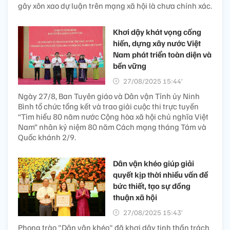
gây xôn xao dự luận trên mạng xã hội là chưa chính xác.
Khơi dậy khát vọng cống
hiến, dựng xây nước Việt
Nam phát triển toàn diện và
bền vững
27/08/2025 15:44’
Ngày 27/8, Ban Tuyên giáo và Dân vận Tỉnh ủy Ninh
Bình tổ chức tổng kết và trao giải cuộc thi trực tuyến
“Tìm hiểu 80 năm nước Cộng hòa xã hội chủ nghĩa Việt
Nam” nhân kỷ niệm 80 năm Cách mạng tháng Tám và
Quốc khánh 2/9.
Dân vận khéo giúp giải
quyết kịp thời nhiều vấn đề
bức thiết, tạo sự đồng
thuận xã hội
27/08/2025 15:43’
Phong trào "Dân vận khéo" đã khơi dậy tinh thần trách