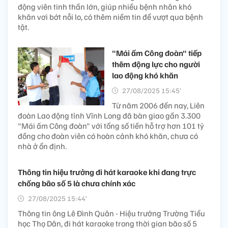
động viên tinh thần lớn, giúp nhiều bệnh nhân khó
khăn vơi bớt nỗi lo, có thêm niềm tin để vượt qua bệnh
tật.
"Mái ấm Công đoàn" tiếp
thêm động lực cho người
lao động khó khăn
27/08/2025 15:45’
Từ năm 2006 đến nay, Liên
đoàn Lao động tỉnh Vĩnh Long đã bàn giao gần 3.300
"Mái ấm Công đoàn" với tổng số tiền hỗ trợ hơn 101 tỷ
đồng cho đoàn viên có hoàn cảnh khó khăn, chưa có
nhà ở ổn định.
Thông tin hiệu trưởng đi hát karaoke khi đang trực
chống bão số 5 là chưa chính xác
27/08/2025 15:44’
Thông tin ông Lê Đình Quân - Hiệu trưởng Trường Tiểu
học Thọ Dân, đi hát karaoke trong thời gian bão số 5