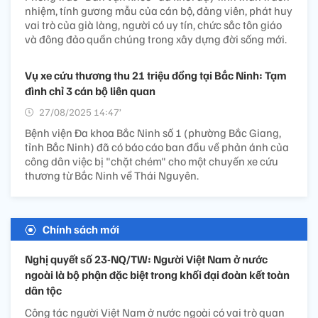
nhiệm, tính gương mẫu của cán bộ, đảng viên, phát huy
vai trò của già làng, người có uy tín, chức sắc tôn giáo
và đông đảo quần chúng trong xây dựng đời sống mới.
Vụ xe cứu thương thu 21 triệu đồng tại Bắc Ninh: Tạm
đình chỉ 3 cán bộ liên quan
27/08/2025 14:47’
Bệnh viện Đa khoa Bắc Ninh số 1 (phường Bắc Giang,
tỉnh Bắc Ninh) đã có báo cáo ban đầu về phản ánh của
công dân việc bị "chặt chém" cho một chuyến xe cứu
thương từ Bắc Ninh về Thái Nguyên.
Chính sách mới
Nghị quyết số 23-NQ/TW: Người Việt Nam ở nước
ngoài là bộ phận đặc biệt trong khối đại đoàn kết toàn
dân tộc
Công tác người Việt Nam ở nước ngoài có vai trò quan