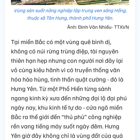
Vùng sản xuất nông nghiệp tập trung ven sông Hồng,
thuộc xã Tân Hưng, thành phố Hưng Yên.
Ảnh: Đinh Văn Nhiều- TTXVN
Tại miền Bắc có một vùng quê bình dị,
không có núi rừng trùng điệp, tài nguyên
thiên hạn hẹp nhưng con người nơi đây lại
vô cùng kiêu hãnh vì có truyền thống văn
hóa hào hùng, tinh thần quật cường - đó là
Hưng Yên. Từ một Phố Hiến từng sánh
ngang kinh kỳ xưa đến những đại lộ đại phú
ngày nay, khu kinh tế tự do - cửa ngõ miền
Bắc ra thế giới đến “thủ phủ” công nghiệp
rền vang tiếng máy suốt ngày đêm. Hưng
Yên giờ đây không chỉ là vùng đất của quá