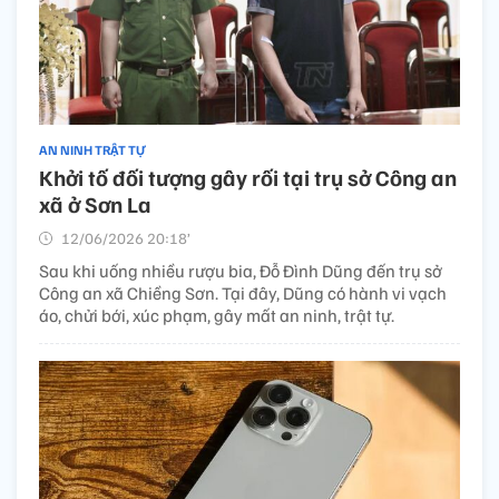
AN NINH TRẬT TỰ
Khởi tố đối tượng gây rối tại trụ sở Công an
xã ở Sơn La
12/06/2026 20:18’
Sau khi uống nhiều rượu bia, Đỗ Đình Dũng đến trụ sở
Công an xã Chiềng Sơn. Tại đây, Dũng có hành vi vạch
áo, chửi bới, xúc phạm, gây mất an ninh, trật tự.