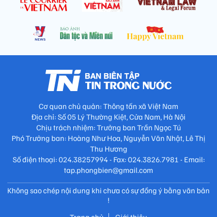
Cơ quan chủ quản: Thông tấn xã Việt Nam
Địa chỉ: Số 05 Lý Thường Kiệt, Cửa Nam, Hà Nội
Chịu trách nhiệm: Trưởng ban Trần Ngọc Tú
Phó Trưởng ban: Hoàng Như Hoa, Nguyễn Văn Nhật, Lê Thị
Thu Hương
Số điện thoại: 024.38257994 - Fax: 024.3826.7981 - Email:
tap.phongbien@gmail.com
Không sao chép nội dung khi chưa có sự đồng ý bằng văn bản
!
Trang chủ
Giới thiệu