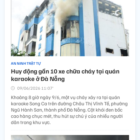
AN NINH TRẬT TỰ
Huy động gần 10 xe chữa cháy tại quán
karaoke ở Đà Nẵng
09/06/2026 11:07’
Khoảng 8 giờ ngày 9/6, một vụ cháy xảy ra tại quán
karaoke Song Ca trên đường Châu Thị Vĩnh Tế, phường
Ngũ Hành Sơn, thành phố Đà Nẵng. Cột khói đen bốc
cao hàng chục mét, thu hút sự chú ý của nhiều người
dân trong khu vực.