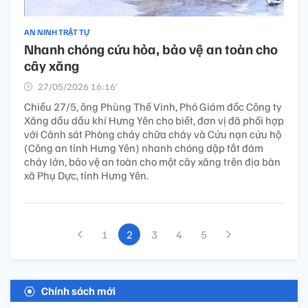
AN NINH TRẬT TỰ
Nhanh chóng cứu hỏa, bảo vệ an toàn cho
cây xăng
27/05/2026 16:16’
Chiều 27/5, ông Phùng Thế Vinh, Phó Giám đốc Công ty
Xăng dầu dầu khí Hưng Yên cho biết, đơn vị đã phối hợp
với Cảnh sát Phòng cháy chữa cháy và Cứu nạn cứu hộ
(Công an tỉnh Hưng Yên) nhanh chóng dập tắt đám
cháy lớn, bảo vệ an toàn cho một cây xăng trên địa bàn
xã Phụ Dực, tỉnh Hưng Yên.
1
2
3
4
5
Chính sách mới