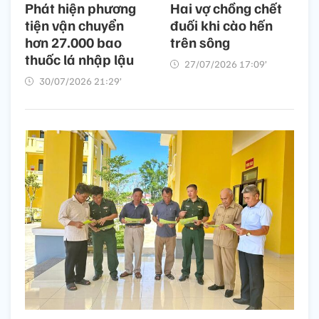
Phát hiện phương
Hai vợ chồng chết
tiện vận chuyển
đuối khi cào hến
hơn 27.000 bao
trên sông
thuốc lá nhập lậu
27/07/2026 17:09’
30/07/2026 21:29’