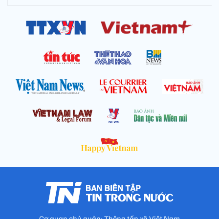
Cơ quan chủ quản: Thông tấn xã Việt Nam