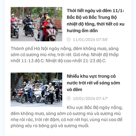
Thời tiết ngày và đêm 11/1:
Bắc Bộ và Bắc Trung Bộ
nhiệt độ tăng, thời tiết có xu
hướng ấm dần
11/01/2026 07:58’
Thành phố Hà Nội ngày nắng, đêm không mưa, sáng
sớm có sương mù nhẹ, trời rét. Gió nhẹ. Nhiệt độ thấp
nhất 11-13 độ C. Nhiệt độ cao nhất 21-23 độ C.
Nhiều khu vực trong cả
nước trời rét về sáng sớm
và đêm
10/01/2026 07:47’
Khu vực Bắc Bộ ngày nắng,
đêm không mưa, sáng sớm có sương mù và sương mù
nhẹ rải rác, trời rét đậm, có nơi rét hại, vùng núi cao đề
phòng xảy ra băng giá và sương muối.