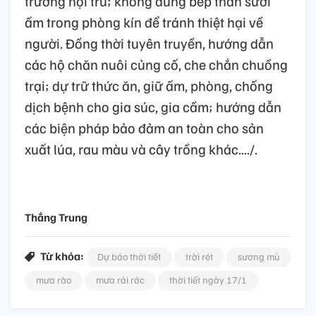
trường nội trú; không dùng bếp than sưởi
ấm trong phòng kín để tránh thiệt hại về
người. Đồng thời tuyên truyền, hướng dẫn
các hộ chăn nuôi củng cố, che chắn chuồng
trại; dự trữ thức ăn, giữ ấm, phòng, chống
dịch bệnh cho gia súc, gia cầm; hướng dẫn
các biện pháp bảo đảm an toàn cho sản
xuất lúa, rau màu và cây trồng khác..../.
Thắng Trung
Từ khóa:
Dự báo thời tiết
trời rét
sương mù
mưa rào
mưa rải rác
thời tiết ngày 17/1