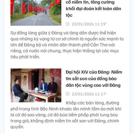
cố niềm tin, tăng cường
khối đại đoàn kết toàn dân
tộc
23/01/2026 11:19’
Sự đồng lòng giữa ý Đảng và lòng dân được thể hiện
qua những kỳ vọng từ cơ sở chính là nguồn sức mạnh to
lớn để Đảng bộ và nhân dân thành phố Cần Thơ nói
riêng, cả nước nói chung, thực hiện thắng lợi các mục
tiêu phát triển.
Đại hội XIV của Đảng: Niềm
tin sắt son của đồng bào
dân tộc vùng cao với Đảng
23/01/2026 11:17’
Khắp các bản làng, đường
phố trong tỉnh Bắc Ninh khoác lên mình tấm áo mới khi
lá cờ đỏ sao vàng, cờ đỏ búa liềm phấp phới tung bay
trong gió, khẳng định niềm tin sắt son với Đảng, chính
quyền.