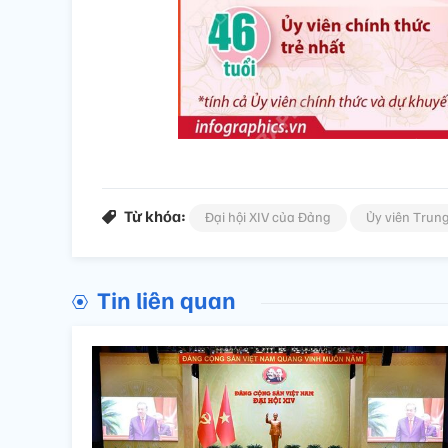
Từ khóa:
Đại hội XIV của Đảng
Ủy viên Trun
Tin liên quan