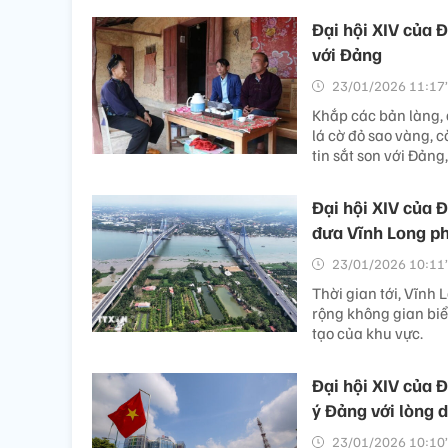
Đại hội XIV của 
với Đảng
23/01/2026 11:17’
Khắp các bản làng, 
lá cờ đỏ sao vàng, 
tin sắt son với Đảng
Đại hội XIV của Đ
đưa Vĩnh Long ph
23/01/2026 10:11’
Thời gian tới, Vĩnh 
rộng không gian biể
tạo của khu vực.
Đại hội XIV của Đ
ý Đảng với lòng 
23/01/2026 10:10’