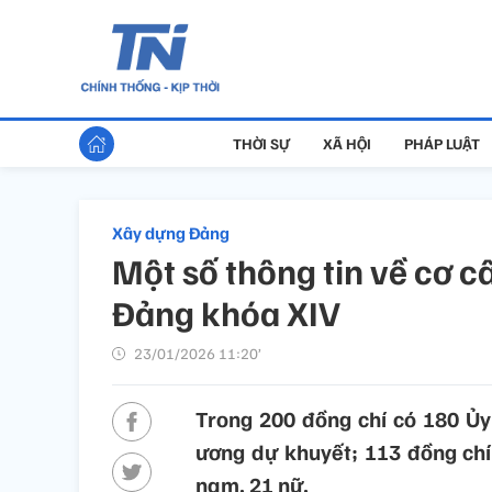
THỜI SỰ
XÃ HỘI
PHÁP LUẬT
Xây dựng Đảng
Một số thông tin về cơ 
Đảng khóa XIV
23/01/2026 11:20’
Trong 200 đồng chí có 180 Ủy
ương dự khuyết; 113 đồng chí 
nam, 21 nữ.