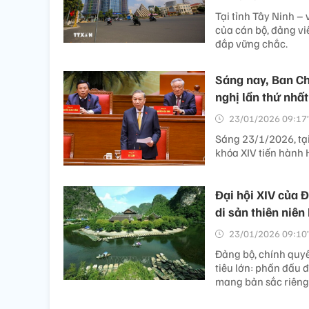
Tại tỉnh Tây Ninh –
của cán bộ, đảng vi
đắp vững chắc.
Sáng nay, Ban Ch
nghị lần thứ nhất
23/01/2026 09:17’
Sáng 23/1/2026, tạ
khóa XIV tiến hành H
Đại hội XIV của Đ
di sản thiên niên
23/01/2026 09:10’
Đảng bộ, chính quy
tiêu lớn: phấn đấu 
mang bản sắc riêng c