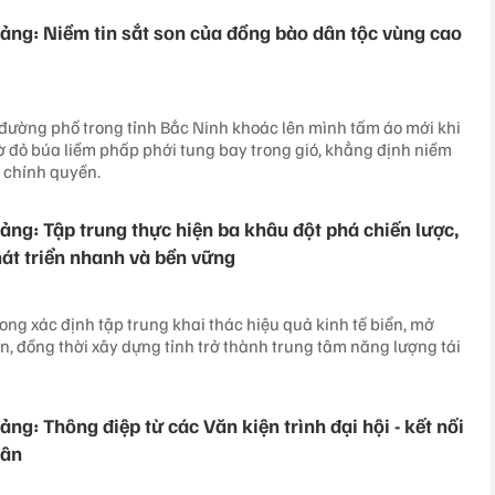
Đảng: Niềm tin sắt son của đồng bào dân tộc vùng cao
đường phố trong tỉnh Bắc Ninh khoác lên mình tấm áo mới khi
cờ đỏ búa liềm phấp phới tung bay trong gió, khẳng định niềm
, chính quyền.
ảng: Tập trung thực hiện ba khâu đột phá chiến lược,
át triển nhanh và bền vững
Long xác định tập trung khai thác hiệu quả kinh tế biển, mở
n, đồng thời xây dựng tỉnh trở thành trung tâm năng lượng tái
ảng: Thông điệp từ các Văn kiện trình đại hội - kết nối
dân