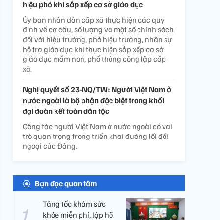
hiệu phó khi sắp xếp cơ sở giáo dục
Ủy ban nhân dân cấp xã thực hiện các quy
định về cơ cấu, số lượng và một số chính sách
đối với hiệu trưởng, phó hiệu trưởng, nhân sự
hỗ trợ giáo dục khi thực hiện sắp xếp cơ sở
giáo dục mầm non, phổ thông công lập cấp
xã.
Nghị quyết số 23-NQ/TW: Người Việt Nam ở
nước ngoài là bộ phận đặc biệt trong khối
đại đoàn kết toàn dân tộc
Công tác người Việt Nam ở nước ngoài có vai
trò quan trọng trong triển khai đường lối đối
ngoại của Đảng.
Bạn đọc quan tâm
Tăng tốc khám sức
khỏe miễn phí, lập hồ