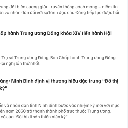
 vùng đất biên cương giàu truyền thống cách mạng – niềm tin
ên và nhân dân đối với sự lãnh đạo của Đảng tiếp tục được bồi
ấp hành Trung ương Đảng khóa XIV tiến hành Hội
i Trụ sở Trung ương Đảng, Ban Chấp hành Trung ương Đảng
ội nghị lần thứ nhất.
ảng: Ninh Bình định vị thương hiệu đặc trưng “Đô thị
 kỷ”
ền và nhân dân tỉnh Ninh Bình bước vào nhiệm kỳ mới với mục
đến năm 2030 trở thành thành phố trực thuộc Trung ương,
ó của “Đô thị di sản thiên niên kỷ”.