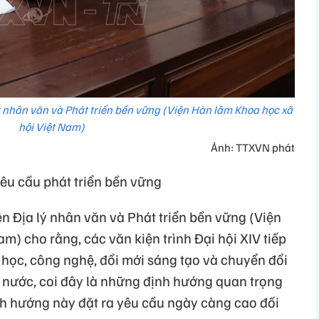
ý nhân văn và Phát triển bền vững (Viện Hàn lâm Khoa học xã
hội Việt Nam)
Ảnh: TTXVN phát
êu cầu phát triển bền vững
n Địa lý nhân văn và Phát triển bền vững (Viện
m) cho rằng, các văn kiện trình Đại hội XIV tiếp
 học, công nghệ, đổi mới sáng tạo và chuyển đổi
ất nước, coi đây là những định hướng quan trọng
h hướng này đặt ra yêu cầu ngày càng cao đối