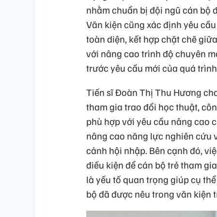
nhằm chuẩn bị đội ngũ cán bộ đ
Văn kiện cũng xác định yêu cầu
toàn diện, kết hợp chặt chẽ giữ
với nâng cao trình độ chuyên m
trước yêu cầu mới của quá trình 
Tiến sĩ Đoàn Thị Thu Hương cho
tham gia trao đổi học thuật, cô
phù hợp với yêu cầu nâng cao 
nâng cao năng lực nghiên cứu v
cảnh hội nhập. Bên cạnh đó, vi
điều kiện để cán bộ trẻ tham g
là yếu tố quan trọng giúp cụ th
bộ đã được nêu trong văn kiện tr