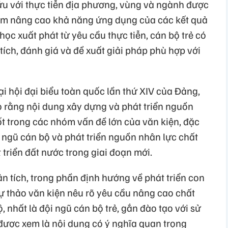
ứu với thực tiễn địa phương, vùng và ngành được
ằm nâng cao khả năng ứng dụng của các kết quả
học xuất phát từ yêu cầu thực tiễn, cán bộ trẻ có
tích, đánh giá và đề xuất giải pháp phù hợp với
ại hội đại biểu toàn quốc lần thứ XIV của Đảng,
 rằng nội dung xây dựng và phát triển nguồn
t trong các nhóm vấn đề lớn của văn kiện, đặc
i ngũ cán bộ và phát triển nguồn nhân lực chất
triển đất nước trong giai đoạn mới.
n tích, trong phần định hướng về phát triển con
ự thảo văn kiện nêu rõ yêu cầu nâng cao chất
 nhất là đội ngũ cán bộ trẻ, gắn đào tạo với sử
 được xem là nội dung có ý nghĩa quan trọng