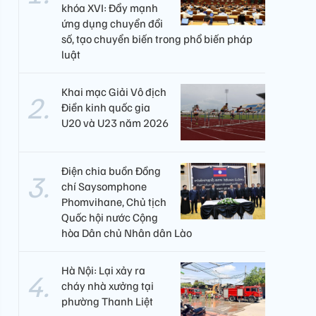
khóa XVI: Đẩy mạnh
ứng dụng chuyển đổi
số, tạo chuyển biến trong phổ biến pháp
luật
Khai mạc Giải Vô địch
Điền kinh quốc gia
U20 và U23 năm 2026
Điện chia buồn Đồng
chí Saysomphone
Phomvihane, Chủ tịch
Quốc hội nước Cộng
hòa Dân chủ Nhân dân Lào
Hà Nội: Lại xảy ra
cháy nhà xưởng tại
phường Thanh Liệt