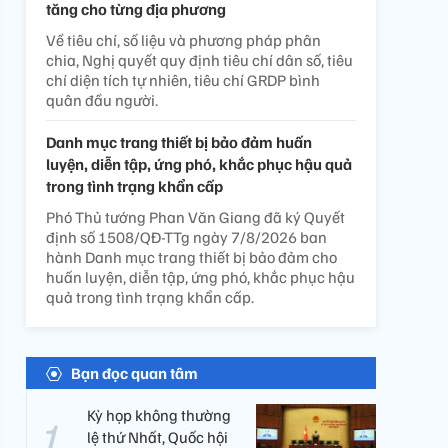
tăng cho từng địa phương
Về tiêu chí, số liệu và phương pháp phân
chia, Nghị quyết quy định tiêu chí dân số, tiêu
chí diện tích tự nhiên, tiêu chí GRDP bình
quân đầu người.
Danh mục trang thiết bị bảo đảm huấn
luyện, diễn tập, ứng phó, khắc phục hậu quả
trong tình trạng khẩn cấp
Phó Thủ tướng Phan Văn Giang đã ký Quyết
định số 1508/QĐ-TTg ngày 7/8/2026 ban
hành Danh mục trang thiết bị bảo đảm cho
huấn luyện, diễn tập, ứng phó, khắc phục hậu
quả trong tình trạng khẩn cấp.
Bạn đọc quan tâm
Kỳ họp không thường
lệ thứ Nhất, Quốc hội