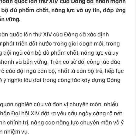
ểu toàn quốc lần thứ XIV của Đảng đã nhấn mạnh
 bộ đủ phẩm chất, năng lực và uy tín, đáp ứng
ền vững.
 toàn quốc lần thứ XIV của Đảng đã xác định
 phát triển đất nước trong giai đoạn mới, trong
 đội ngũ cán bộ đủ phẩm chất, năng lực và uy
 nhanh và bền vững. Trên cơ sở đó, công tác đào
ò của đội ngũ cán bộ, nhất là cán bộ trẻ, tiếp tục
ó ý nghĩa lâu dài trong công tác xây dựng Đảng
ơ quan nghiên cứu và đơn vị chuyên môn, nhiều
thần Đại hội XIV đặt ra yêu cầu ngày càng rõ nét
lĩnh chính trị, nâng cao năng lực chuyên môn và ý
n nhiệm vụ.