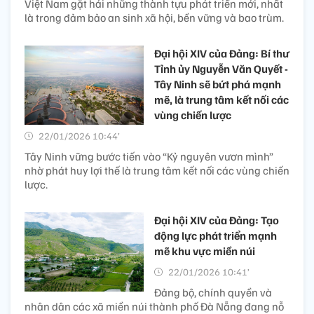
Việt Nam gặt hái những thành tựu phát triển mới, nhất
là trong đảm bảo an sinh xã hội, bền vững và bao trùm.
Đại hội XIV của Đảng: Bí thư
Tỉnh ủy Nguyễn Văn Quyết -
Tây Ninh sẽ bứt phá mạnh
mẽ, là trung tâm kết nối các
vùng chiến lược
22/01/2026 10:44’
Tây Ninh vững bước tiến vào “Kỷ nguyên vươn mình”
nhờ phát huy lợi thế là trung tâm kết nối các vùng chiến
lược.
Đại hội XIV của Đảng: Tạo
động lực phát triển mạnh
mẽ khu vực miền núi
22/01/2026 10:41’
Đảng bộ, chính quyền và
nhân dân các xã miền núi thành phố Đà Nẵng đang nỗ