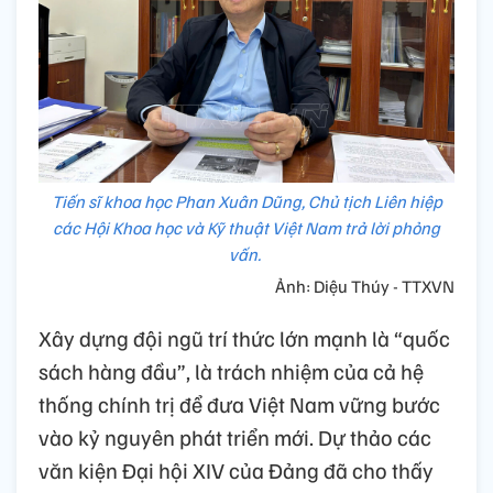
Tiến sĩ khoa học Phan Xuân Dũng, Chủ tịch Liên hiệp
các Hội Khoa học và Kỹ thuật Việt Nam trả lời phỏng
vấn.
Ảnh: Diệu Thúy - TTXVN
Xây dựng đội ngũ trí thức lớn mạnh là “quốc
sách hàng đầu”, là trách nhiệm của cả hệ
thống chính trị để đưa Việt Nam vững bước
vào kỷ nguyên phát triển mới. Dự thảo các
văn kiện Đại hội XIV của Đảng đã cho thấy