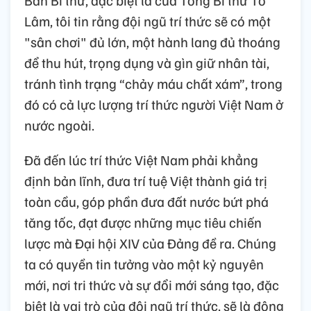
Ban Bí thư, đặc biệt là của Tổng Bí thư Tô
Lâm, tôi tin rằng đội ngũ trí thức sẽ có một
"sân chơi" đủ lớn, một hành lang đủ thoáng
để thu hút, trọng dụng và gìn giữ nhân tài,
tránh tình trạng “chảy máu chất xám”, trong
đó có cả lực lượng trí thức người Việt Nam ở
nước ngoài.
Đã đến lúc trí thức Việt Nam phải khẳng
định bản lĩnh, đưa trí tuệ Việt thành giá trị
toàn cầu, góp phần đưa đất nước bứt phá
tăng tốc, đạt được những mục tiêu chiến
lược mà Đại hội XIV của Đảng đề ra. Chúng
ta có quyền tin tưởng vào một kỷ nguyên
mới, nơi tri thức và sự đổi mới sáng tạo, đặc
biệt là vai trò của đội ngũ trí thức, sẽ là động