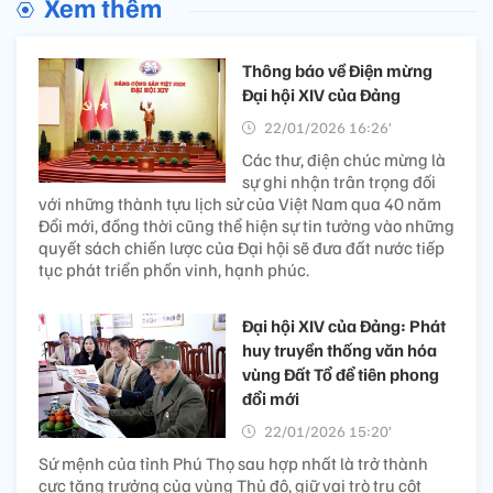
Xem thêm
Thông báo về Điện mừng
Đại hội XIV của Đảng
22/01/2026 16:26’
Các thư, điện chúc mừng là
sự ghi nhận trân trọng đối
với những thành tựu lịch sử của Việt Nam qua 40 năm
Đổi mới, đồng thời cũng thể hiện sự tin tưởng vào những
quyết sách chiến lược của Đại hội sẽ đưa đất nước tiếp
tục phát triển phồn vinh, hạnh phúc.
Đại hội XIV của Đảng: Phát
huy truyền thống văn hóa
vùng Đất Tổ để tiên phong
đổi mới
22/01/2026 15:20’
Sứ mệnh của tỉnh Phú Thọ sau hợp nhất là trở thành
cực tăng trưởng của vùng Thủ đô, giữ vai trò trụ cột