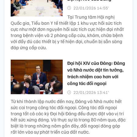
22/01/2026 14:55’
Tại Trung tâm Hội nghị
Quốc gia, Tiểu ban Y tế thiết lập 1 khu vực hồi sức tích
cực như một đơn nguyên hồi sức tích cực hiện đại nhất
trong bệnh viện và 2 phòng cấp cứu, khám, chữa bệnh
với đầy đủ các thiết bị y tế hiện đại, chuẩn bị sẵn sàng
đáp ứng cấp cứu.
Đại hội XIV của Đảng: Đảng
và Nhà nước đặt tin tưởng,
trách nhiệm cao hơn với
công tác đối ngoại
22/01/2026 13:41’
Từ khi thành lập nước đến nay, Đảng và Nhà nước hết
sức coi trọng công tác đối ngoại. Công tác đối ngoại
trong tất cả các kỳ Đại hội Đảng đều được đặt vào vị trí
hết sức xứng đáng. Và thực sự là trong 80 năm qua, đặc
biệt là trong những năm gần đây, đối ngoại đóng góp
rất lớn vào sự phát triển của đất nước.