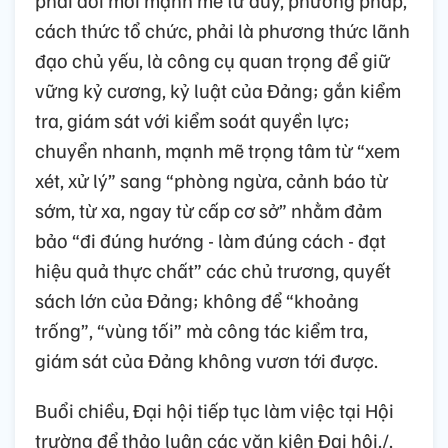
cách thức tổ chức, phải là phương thức lãnh
đạo chủ yếu, là công cụ quan trọng để giữ
vững kỷ cương, kỷ luật của Đảng; gắn kiểm
tra, giám sát với kiểm soát quyền lực;
chuyển nhanh, mạnh mẽ trọng tâm từ “xem
xét, xử lý” sang “phòng ngừa, cảnh báo từ
sớm, từ xa, ngay từ cấp cơ sở” nhằm đảm
bảo “đi đúng hướng - làm đúng cách - đạt
hiệu quả thực chất” các chủ trương, quyết
sách lớn của Đảng; không để “khoảng
trống”, “vùng tối” mà công tác kiểm tra,
giám sát của Đảng không vươn tới được.
Buổi chiều, Đại hội tiếp tục làm việc tại Hội
trường để thảo luận các văn kiện Đại hội./.