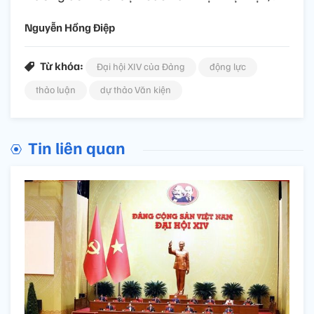
Nguyễn Hồng Điệp
Từ khóa:
Đại hội XIV của Đảng
động lực
thảo luận
dự thảo Văn kiện
Tin liên quan