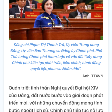
Đồng chí Phạm Thị Thanh Trà, Ủy viên Trung ương
Đảng, Ủy viên Ban Thường vụ Đảng ủy Chính phủ, Phó
Thủ tướng Chính phủ tham luận về vấn đề: "Xây dựng
Chính phủ kiến tạo phát triển, liêm chính, hành động
quyết liệt, phục vụ Nhân dân”.
Ảnh: TTXVN
Quán triệt tinh thần Nghị quyết Đại hội XIV
của Đảng, đất nước bước vào giai đoạn phát
triển mới, với những chuyển động mang tính
bước ngoặt lịch sử, Chính phủ tiếp tục nỗ lực