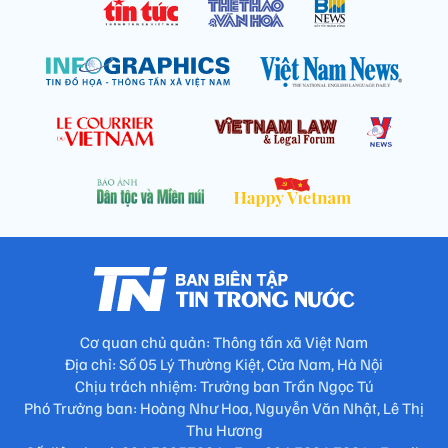
Cơ quan chủ quản: Thông tấn xã Việt Nam
Địa chỉ: Số 05 Lý Thường Kiệt, Cửa Nam, Hà Nội
Chịu trách nhiệm: Trưởng ban Trần Ngọc Tú
Phó Trưởng ban: Hoàng Như Hoa, Nguyễn Văn Nhật, Lê Thị
Thu Hương