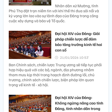
Nhân dân xứ Mường, tỉnh
Phú Thọ đặt trọn niềm tin với khí thế thi đua sôi nổi và
kỳ vọng lớn lao vào sự lãnh đạo của Đảng trong công
cuộc xây dựng và bảo vệ Tổ quốc.
Đại hội XIV của Đảng: Giải
pháp chiến lược để đảm
bảo tăng trưởng kinh tế hai
con số
21/01/2026 10:53’
Ban Chính sách, chiến lược Trung ương sẽ tiếp tục phối
hợp hiệu quả với các bộ, ngành, địa phương nhằm
tham mưu kịp thời trong hoạch định đường lối, chủ
trương, chính sách chiến lược, biện pháp lớn quan
trọng về kinh tế - xã hội.
Đại hội XIV của Đảng:
Không ngừng nâng cao tính
Đảng, tính nhân dân trong