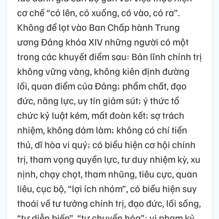
cơ chế “có lên, có xuống, có vào, có ra”.
Không để lọt vào Ban Chấp hành Trung
ương Đảng khóa XIV những người có một
trong các khuyết điểm sau: Bản lĩnh chính trị
không vững vàng, không kiên định đường
lối, quan điểm của Đảng; phẩm chất, đạo
đức, năng lực, uy tín giảm sút; ý thức tổ
chức kỷ luật kém, mất đoàn kết; sợ trách
nhiệm, không dám làm; không có chí tiến
thủ, dĩ hòa vi quý; có biểu hiện cơ hội chính
trị, tham vọng quyền lực, tư duy nhiệm kỳ, xu
nịnh, chạy chọt, tham nhũng, tiêu cực, quan
liêu, cục bộ, “lợi ích nhóm”, có biểu hiện suy
thoái về tư tưởng chính trị, đạo đức, lối sống,
“tự diễn biến”, “tự chuyển hóa”; vi phạm kỷ