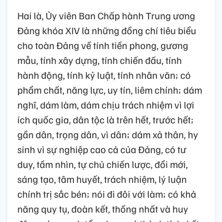
Hai là, Ủy viên Ban Chấp hành Trung ương
Đảng khóa XIV là những đồng chí tiêu biểu
cho toàn Đảng về tính tiền phong, gương
mẫu, tính xây dựng, tính chiến đấu, tính
hành động, tính kỷ luật, tính nhân văn; có
phẩm chất, năng lực, uy tín, liêm chính; dám
nghĩ, dám làm, dám chịu trách nhiệm vì lợi
ích quốc gia, dân tộc là trên hết, trước hết;
gần dân, trọng dân, vì dân; dám xả thân, hy
sinh vì sự nghiệp cao cả của Đảng, có tư
duy, tầm nhìn, tự chủ chiến lược, đổi mới,
sáng tạo, tâm huyết, trách nhiệm, lý luận
chính trị sắc bén; nói đi đôi với làm; có khả
năng quy tụ, đoàn kết, thống nhất và huy