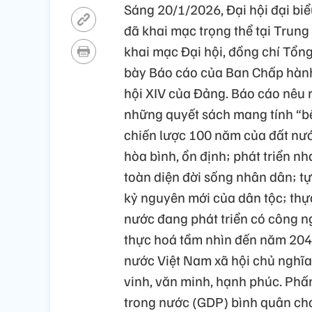
Sáng 20/1/2026, Đại hội đại bi
đã khai mạc trọng thể tại Trung
khai mạc Đại hội, đồng chí Tổng
bày Báo cáo của Ban Chấp hành 
hội XIV của Đảng. Báo cáo nêu rõ
những quyết sách mang tính “bệ
chiến lược 100 năm của đất nướ
hòa bình, ổn định; phát triển n
toàn diện đời sống nhân dân; tự 
kỷ nguyên mới của dân tộc; thự
nước đang phát triển có công ng
thực hoá tầm nhìn đến năm 2045 
nước Việt Nam xã hội chủ nghĩa
vinh, văn minh, hạnh phúc. Phấ
trong nước (GDP) bình quân ch