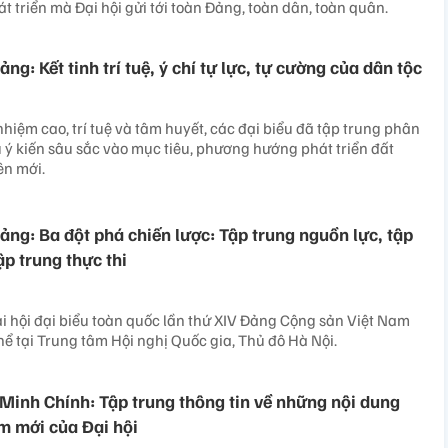
t triển mà Đại hội gửi tới toàn Đảng, toàn dân, toàn quân.
ng: Kết tinh trí tuệ, ý chí tự lực, tự cường của dân tộc
nhiệm cao, trí tuệ và tâm huyết, các đại biểu đã tập trung phân
u ý kiến sâu sắc vào mục tiêu, phương hướng phát triển đất
ên mới.
ảng: Ba đột phá chiến lược: Tập trung nguồn lực, tập
ập trung thực thi
 hội đại biểu toàn quốc lần thứ XIV Đảng Cộng sản Việt Nam
hể tại Trung tâm Hội nghị Quốc gia, Thủ đô Hà Nội.
inh Chính: Tập trung thông tin về những nội dung
m mới của Đại hội