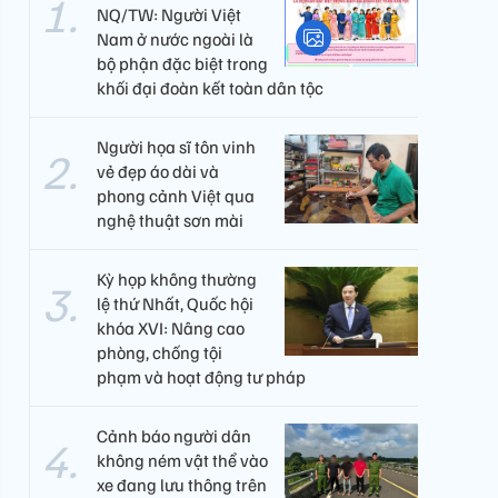
NQ/TW: Người Việt
Nam ở nước ngoài là
bộ phận đặc biệt trong
khối đại đoàn kết toàn dân tộc
Người họa sĩ tôn vinh
vẻ đẹp áo dài và
phong cảnh Việt qua
nghệ thuật sơn mài
Kỳ họp không thường
lệ thứ Nhất, Quốc hội
khóa XVI: Nâng cao
phòng, chống tội
phạm và hoạt động tư pháp
Cảnh báo người dân
không ném vật thể vào
xe đang lưu thông trên