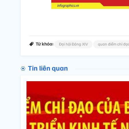
Từ khóa:
Đại hội Đảng XIV
quan điểm chỉ đạo
Tin liên quan