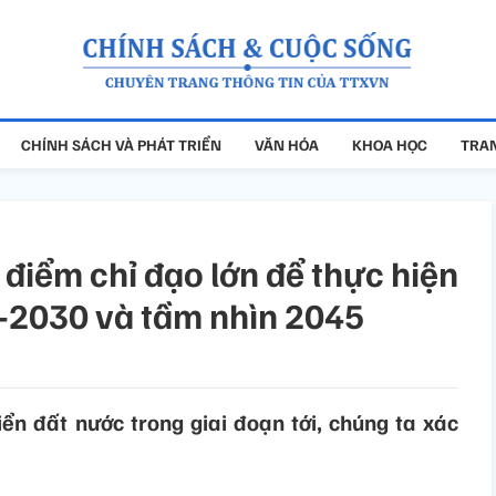
CHÍNH SÁCH VÀ PHÁT TRIỂN
VĂN HÓA
KHOA HỌC
TRAN
 điểm chỉ đạo lớn để thực hiện
6-2030 và tầm nhìn 2045
iển đất nước trong giai đoạn tới, chúng ta xác