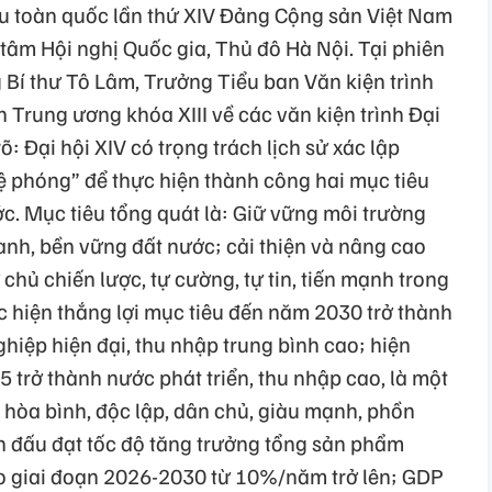
ểu toàn quốc lần thứ XIV Đảng Cộng sản Việt Nam
 tâm Hội nghị Quốc gia, Thủ đô Hà Nội. Tại phiên
 Bí thư Tô Lâm, Trưởng Tiểu ban Văn kiện trình
Trung ương khóa XIII về các văn kiện trình Đại
: Đại hội XIV có trọng trách lịch sử xác lập
 phóng” để thực hiện thành công hai mục tiêu
c. Mục tiêu tổng quát là: Giữ vững môi trường
hanh, bền vững đất nước; cải thiện và nâng cao
chủ chiến lược, tự cường, tự tin, tiến mạnh trong
c hiện thắng lợi mục tiêu đến năm 2030 trở thành
hiệp hiện đại, thu nhập trung bình cao; hiện
trở thành nước phát triển, thu nhập cao, là một
 hòa bình, độc lập, dân chủ, giàu mạnh, phồn
n đấu đạt tốc độ tăng trưởng tổng sản phẩm
o giai đoạn 2026-2030 từ 10%/năm trở lên; GDP