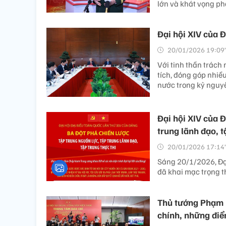
lớn và khát vọng phá
Đại hội XIV của Đả
20/01/2026 19:09’
Với tinh thần trách 
tích, đóng góp nhiề
nước trong kỷ nguy
Đại hội XIV của Đ
trung lãnh đạo, t
20/01/2026 17:14’
Sáng 20/1/2026, Đại
đã khai mạc trọng t
Thủ tướng Phạm M
chính, những điể