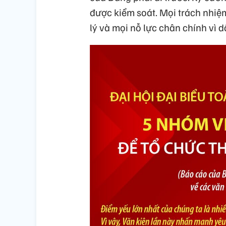
đư
ợc kiểm
so
át
. M
ọi
tr
ách
nhi
ệ
l
ý
và
m
ọi nỗ lực
ch
ân
chính
vì
d