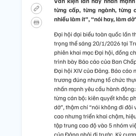
Văn kiện lần này nhấn mạnh
từng cấp, từng ngành, từng c
nhiều làm ít”, “nói hay, làm dở
Đ
ại hội
đ
ại biểu
to
àn
qu
ốc lần 
trọng thể
s
áng
20/1/2026 t
ại T
phi
ên
khai
m
ạc
Đ
ại hội,
đ
ồng
c
tr
ình
bày
Báo
cáo
c
ủa Ban Chấ
Đ
ại hội XIV của
Đ
ảng.
B
áo
cáo
tr
ương
đ
úng
nh
ưng
t
ổ chức thự
nh
ấn mạnh
y
êu
c
ầu
h
ành
đ
ộng
t
ừng
c
án
b
ộ;
ki
ên
quy
ết khắc p
d
ở”, thậm
ch
í
“
nói
không
đi
đ
ôi
cao
nh
ưng
tri
ển khai chậm, hiệ
tập trung cao
đ
ộ
v
ào
5
nhóm
vi
của
Đ
ảng phải
đi trư
ớc. Kỷ c
ươ