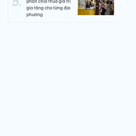
phân chia thuế giá trị
gia tăng cho từng địa
phương