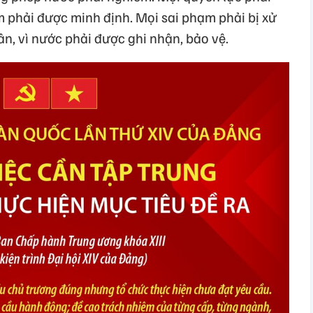
m phải
đư
ợc minh
đ
ịnh. Mọi sai phạm phải bị xử
ân
,
vì
n
ư
ớc phải
đư
ợc ghi nhận, bảo vệ.