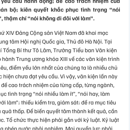
 yêu cầu hành động; đề cao trách nhiệm của
án bộ; kiên quyết khắc phục tình trạng “nói
”, thậm chí “nói không đi đôi với làm”.
thứ XIV
Đ
ảng Cộng sản Việt Nam
đ
ã
khai
m
ạc
rung
t
âm
H
ội nghị Quốc gia, Thủ
đ
ô
Hà
N
ội. Tại
h
í
T
ổng
B
í
th
ư
T
ô
Lâm
, Tr
ư
ởng Tiểu ban V
ăn ki
ện
p
h
ành
Trung
ương
kh
óa
XIII v
ề
c
ác
v
ăn
ki
ện
tr
ình
nêu
,
đi
ểm yếu lớn nhất của
ch
úng
ta
là
nhi
ều chủ
c hiện ch
ưa đ
ạt
y
êu
c
ầu.
V
ì
v
ậy, v
ăn ki
ện lần
n
ày
;
đ
ề cao
tr
ách
nhi
ệm của từng cấp, từng
ng
ành
,
hục
t
ình
tr
ạng “
n
ói
nhi
ều
l
àm
ít
”, “
nói
hay,
làm
v
ới
l
àm
”; thi
ếu kiểm tra,
gi
ám
sát
;
đ
ề ra mục
ti
êu
u quả thấp.
Đ
ể biến quyết
t
âm
thành
k
ết quả, cần
ệc. Tổ chức thực hiện phải gắn với kỷ luật. Kỷ luật
ng
ph
ép
n
ư
ớc phải
nghi
êm
. M
ọi quyền lực phải