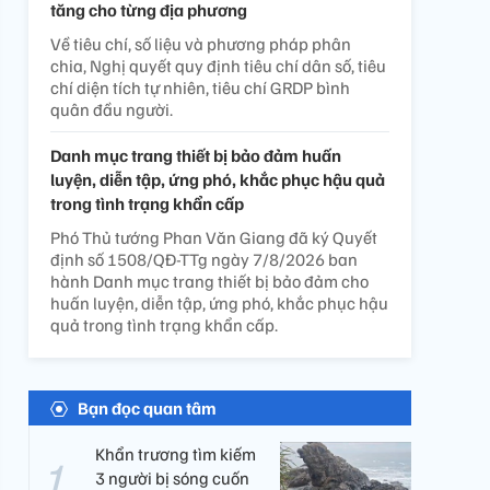
tăng cho từng địa phương
Về tiêu chí, số liệu và phương pháp phân
chia, Nghị quyết quy định tiêu chí dân số, tiêu
chí diện tích tự nhiên, tiêu chí GRDP bình
quân đầu người.
Danh mục trang thiết bị bảo đảm huấn
luyện, diễn tập, ứng phó, khắc phục hậu quả
trong tình trạng khẩn cấp
Phó Thủ tướng Phan Văn Giang đã ký Quyết
định số 1508/QĐ-TTg ngày 7/8/2026 ban
hành Danh mục trang thiết bị bảo đảm cho
huấn luyện, diễn tập, ứng phó, khắc phục hậu
quả trong tình trạng khẩn cấp.
Bạn đọc quan tâm
Khẩn trương tìm kiếm
3 người bị sóng cuốn