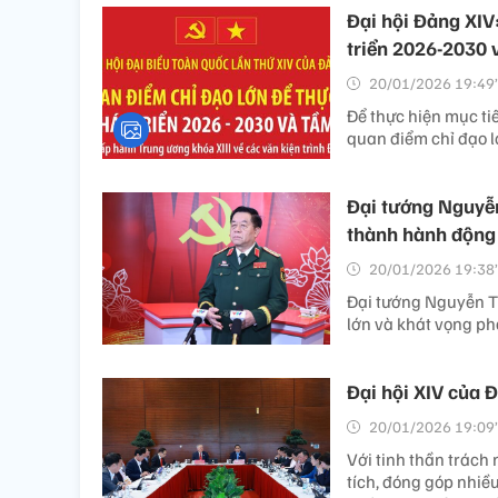
Đại hội Đảng XIV:
triển 2026-2030 
20/01/2026 19:49’
Để thực hiện mục tiê
quan điểm chỉ đạo l
Đại tướng Nguyễn
thành hành động
20/01/2026 19:38’
Đại tướng Nguyễn Tr
lớn và khát vọng phá
Đại hội XIV của Đả
20/01/2026 19:09’
Với tinh thần trách 
tích, đóng góp nhiề