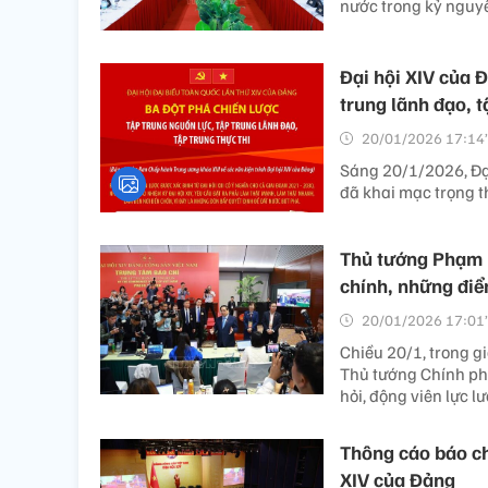
nước trong kỷ nguy
Đại hội XIV của Đ
trung lãnh đạo, t
20/01/2026 17:14’
Sáng 20/1/2026, Đại
đã khai mạc trọng t
Thủ tướng Phạm M
chính, những điể
20/01/2026 17:01’
Chiều 20/1, trong gi
Thủ tướng Chính ph
hỏi, động viên lực l
Thông cáo báo ch
XIV của Đảng