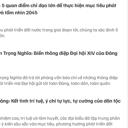
 5 quan điểm chỉ đạo lớn để thực hiện mục tiêu phát
và tầm nhìn 2045
u phát triển đất nước trong giai đoạn tới, chúng ta xác định 5
ớn.
 Trọng Nghĩa: Biến thông điệp Đại hội XIV của Đảng
ọng Nghĩa đã trả lời phỏng vấn báo chí về những thông điệp
t triển mà Đại hội gửi tới toàn Đảng, toàn dân, toàn quân.
ng: Kết tinh trí tuệ, ý chí tự lực, tự cường của dân tộc
nhiệm cao, trí tuệ và tâm huyết, các đại biểu đã tập trung phân
u ý kiến sâu sắc vào mục tiêu, phương hướng phát triển đất