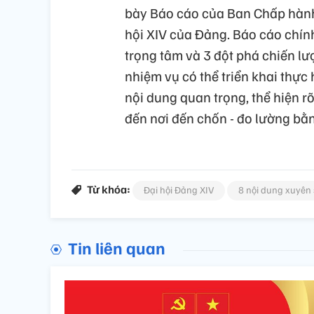
bày Báo cáo của Ban Chấp hành 
hội XIV của Đảng. Báo cáo chính
trọng tâm và 3 đột phá chiến l
nhiệm vụ có thể triển khai thực 
nội dung quan trọng, thể hiện r
đến nơi đến chốn - đo lường bằn
Từ khóa:
Đại hội Đảng XIV
8 nội dung xuyên 
Tin liên quan