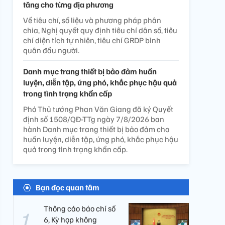
tăng cho từng địa phương
Về tiêu chí, số liệu và phương pháp phân
chia, Nghị quyết quy định tiêu chí dân số, tiêu
chí diện tích tự nhiên, tiêu chí GRDP bình
quân đầu người.
Danh mục trang thiết bị bảo đảm huấn
luyện, diễn tập, ứng phó, khắc phục hậu quả
trong tình trạng khẩn cấp
Phó Thủ tướng Phan Văn Giang đã ký Quyết
định số 1508/QĐ-TTg ngày 7/8/2026 ban
hành Danh mục trang thiết bị bảo đảm cho
huấn luyện, diễn tập, ứng phó, khắc phục hậu
quả trong tình trạng khẩn cấp.
Bạn đọc quan tâm
Thông cáo báo chí số
6, Kỳ họp không