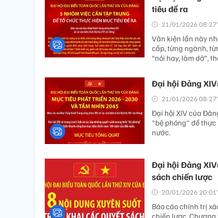
tiêu đề ra
21/01/2026 08:27’
Văn kiện lần này n
cấp, từng ngành, từn
“nói hay, làm dở”, t
Đại hội Đảng XIV
21/01/2026 08:27’
Đại hội XIV của Đản
"bệ phóng" để thực 
nước.
Đại hội Đảng XIV:
sách chiến lược
20/01/2026 20:01’
Báo cáo chính trị x
chiến lược. Chương 