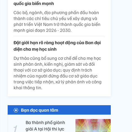
quốc gia biển mạnh
Các bộ, ngành, địa phương phấn đấu hoàn
thành các chỉ tiêu chủ yếu về xây dựng và
phát triển Việt Nam trở thành quốc gia biển
mạnh giai đoạn 2026 - 2030.
Đặt giới hạn rõ ràng hoạt động của Ban đại
diện cha mẹ học sinh
Dự thảo cũng bổ sung cơ chế để cha mẹ học
sinh phản ánh, kiến nghị, giám sát và đối
thoại với cơ sở giáo dục; quy định trách
nhiệm của người đứng đầu cơ sở giáo dục
trong việc tiếp nhận, xử lý phản ánh và công
khai thông tin.
Bạn đọc quan tâm
Ba thành phố giành
giải A tại Hội thi lực