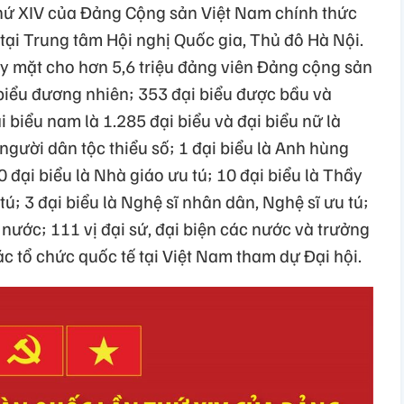
thứ XIV của
Đ
ảng Cộng sản Việt Nam
ch
ính
th
ức
t
ại Trung
t
âm
H
ội nghị Quốc gia, Thủ
đ
ô
Hà
N
ội.
ay mặt cho h
ơn 5,6 tri
ệu
đ
ảng
vi
ên
Đ
ảng cộng sản
 biểu
đương
nhi
ên
; 353
đ
ại biểu
đư
ợc bầu
v
à
ại biểu nam
l
à
1.285
đ
ại biểu
v
à
đ
ại biểu nữ
l
à
ng
ư
ời
d
ân
t
ộc thiểu số; 1
đ
ại biểu
l
à
Anh
hùng
10
đ
ại biểu
l
à
Nhà
giáo
ưu
t
ú
; 10
đ
ại biểu
l
à
Th
ầy
t
ú
; 3
đ
ại biểu
l
à
Ngh
ệ s
ĩ
nh
ân
dân
, Ngh
ệ s
ĩ ưu
t
ú
;
 n
ư
ớc; 111 vị
đ
ại sứ,
đ
ại biện
c
ác
n
ư
ớc
v
à
tr
ư
ởng
ác
t
ổ chức quốc tế tại Việt Nam tham dự
Đ
ại hội.