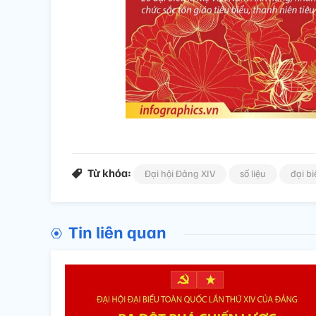
Từ khóa:
Đại hội Đảng XIV
số liệu
đại bi
Tin liên quan