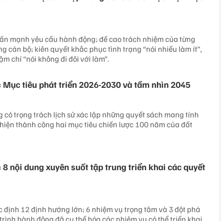
hấn mạnh yêu cầu hành động; đề cao trách nhiệm của từng
g cán bộ; kiên quyết khắc phục tình trạng “nói nhiều làm ít”,
hậm chí “nói không đi đôi với làm”.
: Mục tiêu phát triển 2026-2030 và tầm nhìn 2045
g có trọng trách lịch sử xác lập những quyết sách mang tính
hiện thành công hai mục tiêu chiến lược 100 năm của đất
 8 nội dung xuyên suốt tập trung triển khai các quyết
ác định 12 định hướng lớn; 6 nhiệm vụ trọng tâm và 3 đột phá
trình hành động đã cụ thể hóa các nhiệm vụ có thể triển khai