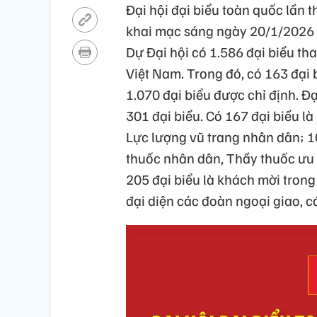
Đ
ại hội
đ
ại biểu
to
àn
qu
ốc lần 
khai mạc
s
áng
ngày
20/1/2026 
Dự
Đ
ại hội
c
ó
1.586
đ
ại biểu th
Việt Nam. Trong
đ
ó
,
có
163
đ
ại
1.070
đ
ại biểu
đư
ợc chỉ
đ
ịnh.
Đ
301
đ
ại biểu.
C
ó
167
đ
ại biểu
l
à
L
ực l
ư
ợng v
ũ trang
nh
ân
dân
; 
thuốc
nh
ân
dân
, Th
ầy thuốc
ưu
205
đ
ại biểu
l
à
khách
m
ời trong
đ
ại diện
c
ác
đo
àn
ngo
ại giao,
c