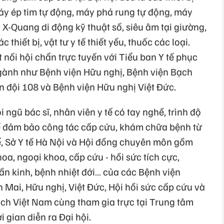
máy ép tim tự động, máy phá rung tự động, máy
 X-Quang di động kỹ thuật số, siêu âm tại giường,
hiết bị, vật tư y tế thiết yếu, thuốc các loại.
 nối hội chẩn trực tuyến với Tiểu ban Y tế phục
ngành như Bệnh viện Hữu nghị, Bệnh viện Bạch
 đội 108 và Bệnh viện Hữu nghị Việt Đức.
i ngũ bác sĩ, nhân viên y tế có tay nghề, trình độ
ể đảm bảo công tác cấp cứu, khám chữa bệnh từ
tế, Sở Y tế Hà Nội và Hội đồng chuyên môn gồm
oa, ngoại khoa, cấp cứu - hồi sức tích cực,
ần kinh, bệnh nhiệt đới… của các Bệnh viện
 Mai, Hữu nghị, Việt Đức, Hội hồi sức cấp cứu và
ch Việt Nam cùng tham gia trực tại Trung tâm
i gian diễn ra Đại hội.