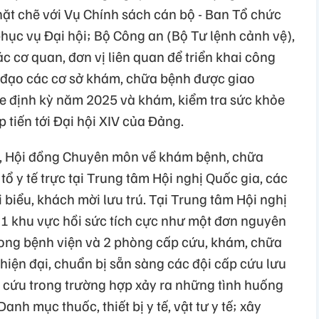
hặt chẽ với Vụ Chính sách cán bộ - Ban Tổ chức
hục vụ Đại hội; Bộ Công an (Bộ Tư lệnh cảnh vệ),
 cơ quan, đơn vị liên quan để triển khai công
hỉ đạo các cơ sở khám, chữa bệnh được giao
e định kỳ năm 2025 và khám, kiểm tra sức khỏe
 tiến tới Đại hội XIV của Đảng.
tế, Hội đồng Chuyên môn về khám bệnh, chữa
 tổ y tế trực tại Trung tâm Hội nghị Quốc gia, các
 biểu, khách mời lưu trú. Tại Trung tâm Hội nghị
ập 1 khu vực hồi sức tích cực như một đơn nguyên
trong bệnh viện và 2 phòng cấp cứu, khám, chữa
ế hiện đại, chuẩn bị sẵn sàng các đội cấp cứu lưu
 cứu trong trường hợp xảy ra những tình huống
anh mục thuốc, thiết bị y tế, vật tư y tế; xây