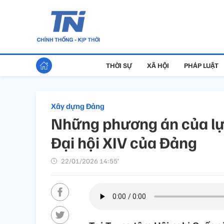
THỜI SỰ
XÃ HỘI
PHÁP LUẬT
Xây dựng Đảng
Những phương án của lực
Đại hội XIV của Đảng
22/01/2026 14:55’