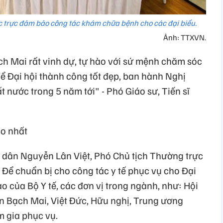
úc trực đảm bảo công tác khám chữa bệnh cho các đại biểu.
Ảnh: TTXVN.
ch Mai rất vinh dự, tự hào với sứ mệnh chăm sóc
để Đại hội thành công tốt đẹp, ban hành Nghị
t nước trong 5 năm tới" - Phó Giáo sư, Tiến sĩ
ao nhất
n dân Nguyễn Lân Việt, Phó Chủ tịch Thường trực
 Để chuẩn bị cho công tác y tế phục vụ cho Đại
ạo của Bộ Y tế, các đơn vị trong ngành, như: Hội
 Bạch Mai, Việt Đức, Hữu nghị, Trung ương
 gia phục vụ.