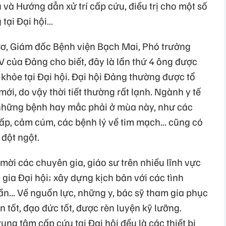
và Hướng dẫn xử trí cấp cứu, điều trị cho một số
 tại Đại hội…
Cơ, Giám đốc Bệnh viện Bạch Mai, Phó trưởng
IV của Đảng cho biết, đây là lần thứ 4 ông được
khỏe tại Đại hội. Đại hội Đảng thường được tổ
i, do vậy thời tiết thường rất lạnh. Ngành y tế
những bệnh hay mắc phải ở mùa này, như các
ấp, cảm cúm, các bệnh lý về tim mạch... cũng có
 đột ngột.
mời các chuyên gia, giáo sư trên nhiều lĩnh vực
 gia Đại hội; xây dựng kịch bản với các tình
ần... Về nguồn lực, những y, bác sỹ tham gia phục
 tốt, đạo đức tốt, được rèn luyện kỹ lưỡng.
ng tâm cấp cứu tại Đại hội đều là các thiết bị