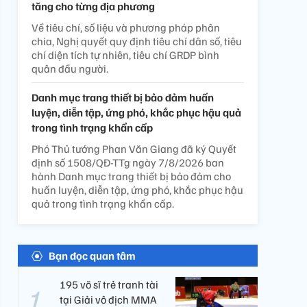
tăng cho từng địa phương
Về tiêu chí, số liệu và phương pháp phân
chia, Nghị quyết quy định tiêu chí dân số, tiêu
chí diện tích tự nhiên, tiêu chí GRDP bình
quân đầu người.
Danh mục trang thiết bị bảo đảm huấn
luyện, diễn tập, ứng phó, khắc phục hậu quả
trong tình trạng khẩn cấp
Phó Thủ tướng Phan Văn Giang đã ký Quyết
định số 1508/QĐ-TTg ngày 7/8/2026 ban
hành Danh mục trang thiết bị bảo đảm cho
huấn luyện, diễn tập, ứng phó, khắc phục hậu
quả trong tình trạng khẩn cấp.
Bạn đọc quan tâm
195 võ sĩ trẻ tranh tài
tại Giải vô địch MMA