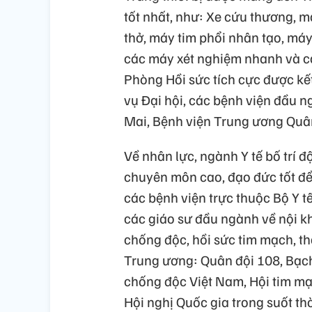
tốt nhất, như: Xe cứu thương, 
thở, máy tim phổi nhân tạo, máy
các máy xét nghiệm nhanh và các t
Phòng Hồi sức tích cực được kết
vụ Đại hội, các bệnh viện đầu 
Mai, Bệnh viện Trung ương Quân
Về nhân lực, ngành Y tế bố trí độ
chuyên môn cao, đạo đức tốt đ
các bệnh viện trực thuộc Bộ Y 
các giáo sư đầu ngành về nội kh
chống độc, hồi sức tim mạch, th
Trung ương: Quân đội 108, Bạch
chống độc Việt Nam, Hội tim mạ
Hội nghị Quốc gia trong suốt thờ