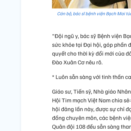
Cán bộ, bác sĩ bệnh viện Bạch Mai t
"Đội ngũ y, bác sỹ Bệnh viện Bạ
sức khỏe tại Đại hội, góp phần 
quyết cho thời kỳ đổi mới của đấ
Đào Xuân Cơ nêu rõ.
* Luôn sẵn sàng với tinh thần c
Giáo sư, Tiến sỹ, Nhà giáo Nhâ
Hội Tim mạch Việt Nam chia sẻ:
hội đảng lần này, được sự chỉ đ
đồng chuyên môn, các bệnh viện
Quân đội 108 đều sẵn sàng tham