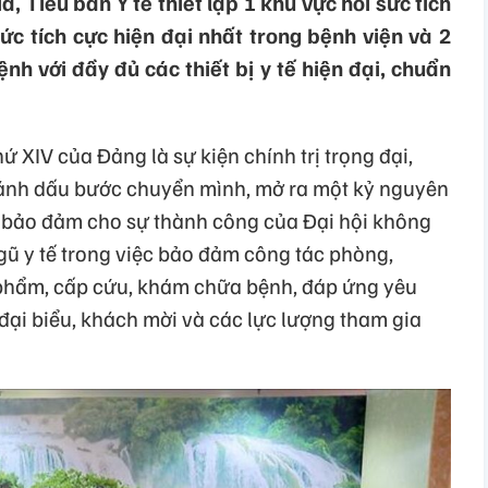
, Tiểu ban Y tế thiết lập 1 khu vực hồi sức tích
c tích cực hiện đại nhất trong bệnh viện và 2
h với đầy đủ các thiết bị y tế hiện đại, chuẩn
hứ XIV của Đảng là sự kiện chính trị trọng đại,
đánh dấu bước chuyển mình, mở ra một kỷ nguyên
ể bảo đảm cho sự thành công của Đại hội không
gũ y tế trong việc bảo đảm công tác phòng,
 phẩm, cấp cứu, khám chữa bệnh, đáp ứng yêu
đại biểu, khách mời và các lực lượng tham gia