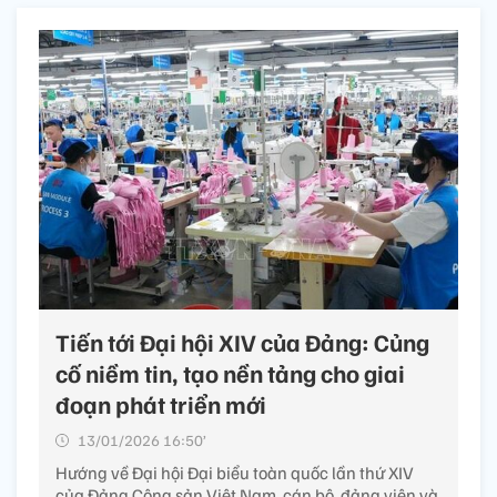
Tiến tới Đại hội XIV của Đảng: Củng
cố niềm tin, tạo nền tảng cho giai
đoạn phát triển mới
13/01/2026 16:50’
Hướng về Đại hội Đại biểu toàn quốc lần thứ XIV
của Đảng Cộng sản Việt Nam, cán bộ, đảng viên và