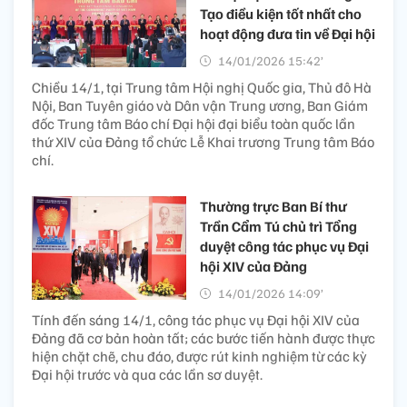
Tạo điều kiện tốt nhất cho
hoạt động đưa tin về Đại hội
14/01/2026 15:42’
Chiều 14/1, tại Trung tâm Hội nghị Quốc gia, Thủ đô Hà
Nội, Ban Tuyên giáo và Dân vận Trung ương, Ban Giám
đốc Trung tâm Báo chí Đại hội đại biểu toàn quốc lần
thứ XIV của Đảng tổ chức Lễ Khai trương Trung tâm Báo
chí.
Thường trực Ban Bí thư
Trần Cẩm Tú chủ trì Tổng
duyệt công tác phục vụ Đại
hội XIV của Đảng
14/01/2026 14:09’
Tính đến sáng 14/1, công tác phục vụ Đại hội XIV của
Đảng đã cơ bản hoàn tất; các bước tiến hành được thực
hiện chặt chẽ, chu đáo, được rút kinh nghiệm từ các kỳ
Đại hội trước và qua các lần sơ duyệt.