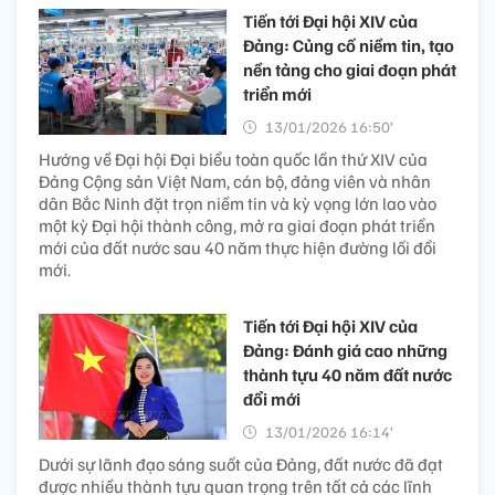
Tiến tới Đại hội XIV của
Đảng: Củng cố niềm tin, tạo
nền tảng cho giai đoạn phát
triển mới
13/01/2026 16:50’
Hướng về Đại hội Đại biểu toàn quốc lần thứ XIV của
Đảng Cộng sản Việt Nam, cán bộ, đảng viên và nhân
dân Bắc Ninh đặt trọn niềm tin và kỳ vọng lớn lao vào
một kỳ Đại hội thành công, mở ra giai đoạn phát triển
mới của đất nước sau 40 năm thực hiện đường lối đổi
mới.
Tiến tới Đại hội XIV của
Đảng: Đánh giá cao những
thành tựu 40 năm đất nước
đổi mới
13/01/2026 16:14’
Dưới sự lãnh đạo sáng suốt của Đảng, đất nước đã đạt
được nhiều thành tựu quan trọng trên tất cả các lĩnh