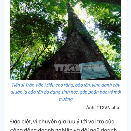
Tiến sĩ Trần Văn Miều cho rằng, bảo tồn, vinh danh cây
di sản là bảo tồn đa dạng sinh học, góp phần bảo vệ môi
trường
Ảnh: TTXVN phát
Đặc biệt, vị chuyên gia lưu ý tới vai trò của
cộng đồng doanh nghiệp và đội ngũ doanh