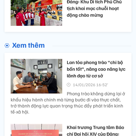
Đảng: Khu Di tích Phủ Chủ
tịch khai mạc chuỗi hoạt
động chào mừng
Xem thêm
Lan tỏa phong trào “chi bộ
bốn tốt”, nâng cao năng lực
lãnh đạo từ cơ sở
14/01/2026 16:52’
Phong trào không dừng lại ở
khẩu hiệu hành chính mà từng bước đi vào thực chất,
trở thành động lực quan trọng thúc đẩy phát triển kinh
tế-xã hội.
Khai trương Trung tâm Báo
chí Đại hội XIV của Đảng: