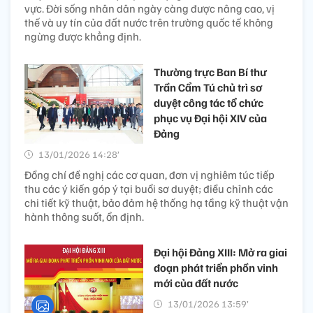
vực. Đời sống nhân dân ngày càng được nâng cao, vị
thế và uy tín của đất nước trên trường quốc tế không
ngừng được khẳng định.
Thường trực Ban Bí thư
Trần Cẩm Tú chủ trì sơ
duyệt công tác tổ chức
phục vụ Đại hội XIV của
Đảng
13/01/2026 14:28’
Đồng chí đề nghị các cơ quan, đơn vị nghiêm túc tiếp
thu các ý kiến góp ý tại buổi sơ duyệt; điều chỉnh các
chi tiết kỹ thuật, bảo đảm hệ thống hạ tầng kỹ thuật vận
hành thông suốt, ổn định.
Đại hội Đảng XIII: Mở ra giai
đoạn phát triển phồn vinh
mới của đất nước
13/01/2026 13:59’