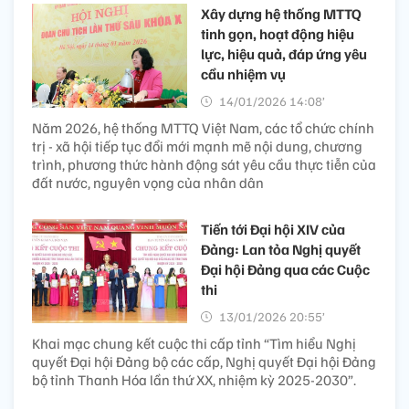
Xây dựng hệ thống MTTQ
tinh gọn, hoạt động hiệu
lực, hiệu quả, đáp ứng yêu
cầu nhiệm vụ
14/01/2026 14:08’
Năm 2026, hệ thống MTTQ Việt Nam, các tổ chức chính
trị - xã hội tiếp tục đổi mới mạnh mẽ nội dung, chương
trình, phương thức hành động sát yêu cầu thực tiễn của
đất nước, nguyên vọng của nhân dân
Tiến tới Đại hội XIV của
Đảng: Lan tỏa Nghị quyết
Đại hội Đảng qua các Cuộc
thi
13/01/2026 20:55’
Khai mạc chung kết cuộc thi cấp tỉnh “Tìm hiểu Nghị
quyết Đại hội Đảng bộ các cấp, Nghị quyết Đại hội Đảng
bộ tỉnh Thanh Hóa lần thứ XX, nhiệm kỳ 2025-2030”.