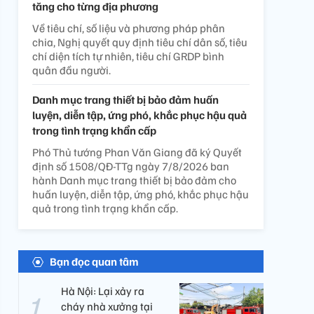
tăng cho từng địa phương
Về tiêu chí, số liệu và phương pháp phân
chia, Nghị quyết quy định tiêu chí dân số, tiêu
chí diện tích tự nhiên, tiêu chí GRDP bình
quân đầu người.
Danh mục trang thiết bị bảo đảm huấn
luyện, diễn tập, ứng phó, khắc phục hậu quả
trong tình trạng khẩn cấp
Phó Thủ tướng Phan Văn Giang đã ký Quyết
định số 1508/QĐ-TTg ngày 7/8/2026 ban
hành Danh mục trang thiết bị bảo đảm cho
huấn luyện, diễn tập, ứng phó, khắc phục hậu
quả trong tình trạng khẩn cấp.
Bạn đọc quan tâm
Hà Nội: Lại xảy ra
cháy nhà xưởng tại