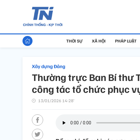
THỜI SỰ
XÃ HỘI
PHÁP LUẬT
Xây dựng Đảng
Thường trực Ban Bí thư T
công tác tổ chức phục v
13/01/2026 14:28’