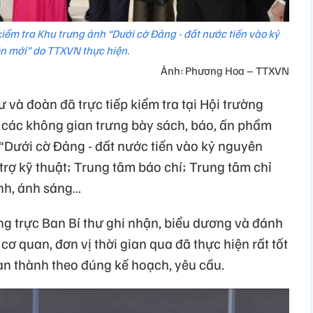
iểm tra Khu trưng ảnh “Dưới cờ Đảng - đất nước tiến vào kỷ
n mới” do TTXVN thực hiện.
Ảnh: Phương Hoa – TTXVN
 và đoàn đã trực tiếp kiểm tra tại Hội trường
V; các không gian trưng bày sách, báo, ấn phẩm
 “Dưới cờ Đảng - đất nước tiến vào kỷ nguyên
rợ kỹ thuật; Trung tâm báo chí; Trung tâm chỉ
anh, ánh sáng…
ờng trực Ban Bí thư ghi nhận, biểu dương và đánh
 cơ quan, đơn vị thời gian qua đã thực hiện rất tốt
àn thành theo đúng kế hoạch, yêu cầu.