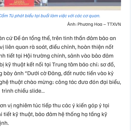
ẩm Tú phát biểu tại buổi làm việc với các cơ quan.
Ảnh: Phương Hoa – TTXVN
n cứ Đề án tổng thể, trên tinh thần đảm bảo an
vị liên quan rà soát, điều chỉnh, hoàn thiện nốt
nh tiết tại Hội trường chính, sảnh vào bảo đảm
 bị kỹ thuật kết nối tại Trung tâm báo chí; sơ đồ,
ng bày ảnh “Dưới cờ Đảng, đất nước tiến vào kỷ
ghệ thuật chào mừng; công tác đưa đón đại biểu,
 trình chiếu slide…
n vị nghiêm túc tiếp thu các ý kiến góp ý tại
i tiết kỹ thuật, bảo đảm hệ thống hạ tầng kỹ
ịnh.