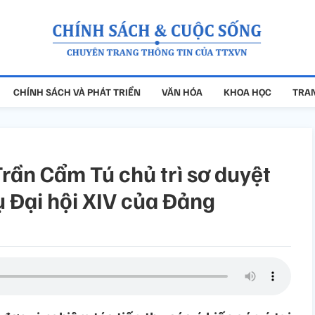
CHÍNH SÁCH VÀ PHÁT TRIỂN
VĂN HÓA
KHOA HỌC
TRAN
rần Cẩm Tú chủ trì sơ duyệt
ụ Đại hội XIV của Đảng