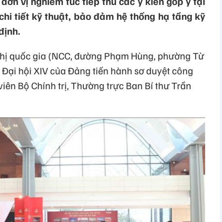
đơn vị nghiêm túc tiếp thu các ý kiến góp ý tại
chi tiết kỹ thuật, bảo đảm hệ thống hạ tầng kỹ
định.
nghị quốc gia (NCC, đường Phạm Hùng, phường Từ
 Đại hội XIV của Đảng tiến hành sơ duyệt công
viên Bộ Chính trị, Thường trực Ban Bí thư Trần