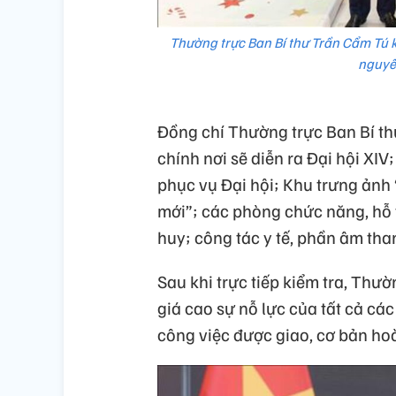
Thường trực Ban Bí thư Trần Cẩm Tú k
nguyê
Đồng chí Thường trực Ban Bí thư
chính nơi sẽ diễn ra Đại hội XI
phục vụ Đại hội; Khu trưng ảnh
mới”; các phòng chức năng, hỗ t
huy; công tác y tế, phần âm th
Sau khi trực tiếp kiểm tra, Thư
giá cao sự nỗ lực của tất cả các
công việc được giao, cơ bản ho