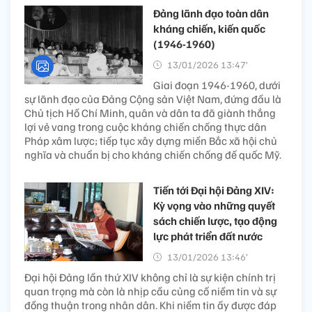
Đảng lãnh đạo toàn dân
kháng chiến, kiến quốc
(1946-1960)
13/01/2026 13:47’
Giai đoạn 1946-1960, dưới
sự lãnh đạo của Đảng Cộng sản Việt Nam, đứng đầu là
Chủ tịch Hồ Chí Minh, quân và dân ta đã giành thắng
lợi vẻ vang trong cuộc kháng chiến chống thực dân
Pháp xâm lược; tiếp tục xây dựng miền Bắc xã hội chủ
nghĩa và chuẩn bị cho kháng chiến chống đế quốc Mỹ.
Tiến tới Đại hội Đảng XIV:
Kỳ vọng vào những quyết
sách chiến lược, tạo động
lực phát triển đất nước
13/01/2026 13:46’
Đại hội Đảng lần thứ XIV không chỉ là sự kiện chính trị
quan trọng mà còn là nhịp cầu củng cố niềm tin và sự
đồng thuận trong nhân dân. Khi niềm tin ấy được đáp