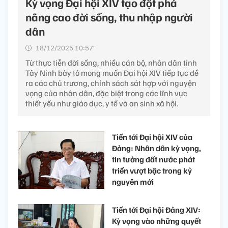
Kỳ vọng Đại hội XIV tạo đột phá
nâng cao đời sống, thu nhập người
dân
18/12/2025 10:57’
Từ thực tiễn đời sống, nhiều cán bộ, nhân dân tỉnh
Tây Ninh bày tỏ mong muốn Đại hội XIV tiếp tục đề
ra các chủ trương, chính sách sát hợp với nguyện
vọng của nhân dân, đặc biệt trong các lĩnh vực
thiết yếu như giáo dục, y tế và an sinh xã hội.
Tiến tới Đại hội XIV của
Đảng:​ Nhân dân kỳ vọng,
tin tưởng đất nước phát
triển vượt bậc trong kỷ
nguyên mới
Tiến tới Đại hội Đảng XIV:
Kỳ vọng vào những quyết