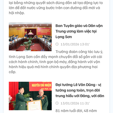
lại bằng những quyết sách đúng đắn sẽ tạo động lực to
lớn để đất nước vững bước trên con đường đổi mới và
hội nhập.
Ban Tuyên giáo và Dân vận
Trung ương làm việc tại
Lạng Sơn
13/01/2026 13:01’
Trưởng đoàn công tác lưu ý,
tỉnh Lạng Sơn cần đẩy mạnh chuyển đổi số gắn với cải
cách hành chính, tinh gọn bộ máy, đồng hành với vận
hành hiệu quả mô hình chính quyền địa phương hai
cấp.
Đại tướng Lê Văn Dũng - vị
tướng song toàn, trọn đời
trung hiếu với Đảng, với dân
13/01/2026 11:31’
81 năm tuổi đời, 48 năm