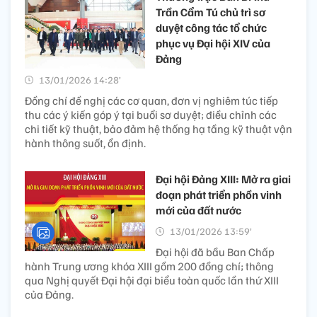
Trần Cẩm Tú chủ trì sơ
duyệt công tác tổ chức
phục vụ Đại hội XIV của
Đảng
13/01/2026 14:28’
Đồng chí đề nghị các cơ quan, đơn vị nghiêm túc tiếp
thu các ý kiến góp ý tại buổi sơ duyệt; điều chỉnh các
chi tiết kỹ thuật, bảo đảm hệ thống hạ tầng kỹ thuật vận
hành thông suốt, ổn định.
Đại hội Đảng XIII: Mở ra giai
đoạn phát triển phồn vinh
mới của đất nước
13/01/2026 13:59’
Đại hội đã bầu Ban Chấp
hành Trung ương khóa XIII gồm 200 đồng chí; thông
qua Nghị quyết Đại hội đại biểu toàn quốc lần thứ XIII
của Đảng.