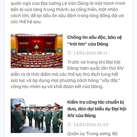
quân ngũ của Đại tướng Lê Văn Dũng là một hành trình
bền bỉ của lòng trung thành, sự cống hiến, một nhân
cách lớn, để lại dấu ấn sâu đậm trong lòng đồng đội và
các thế hệ sau.
Chống tin xấu độc, bảo vệ
"trái tim" của Đảng
13/01/2026 08:11’
Trước và trong khi Đại hội
Đảng toàn quốc lần thứ XIV
diễn ra là thời điểm mà các thế lực thù địch tung hết
sức lực và áp dụng mọi phương cách hòng "vẩy độc"
công tác nhân sự và khối đoàn kết của Đảng.
Kiểm tra công tác chuẩn bị
đưa, đón đại biểu dự Đại hội
XIV của Đảng
12/01/2026 21:23’
Quân ủy Trung ương, Bộ