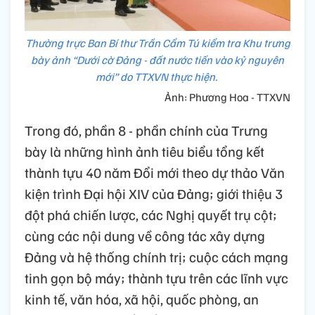
Thường trực Ban Bí thư Trần Cẩm Tú kiểm tra Khu trưng
bày ảnh “Dưới cờ Đảng - đất nước tiến vào kỷ nguyên
mới” do TTXVN thực hiện.
Ảnh: Phương Hoa - TTXVN
Trong đó, phần 8 - phần chính của Trưng
bày là những hình ảnh tiêu biểu tổng kết
thành tựu 40 năm Đổi mới theo dự thảo Văn
kiện trình Đại hội XIV của Đảng; giới thiệu 3
đột phá chiến lược, các Nghị quyết trụ cột;
cùng các nội dung về công tác xây dựng
Đảng và hệ thống chính trị; cuộc cách mạng
tinh gọn bộ máy; thành tựu trên các lĩnh vực
kinh tế, văn hóa, xã hội, quốc phòng, an