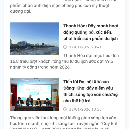
phẩm phản ánh diện mạo phong phú của mỹ thuật
đương đại.
Thanh Hóa: Đẩy mạnh hoạt
động quảng bá, xúc tiến,
phát triển sản phẩm du lịch
12/01/2026 20:41’
Thanh Hóa đặt mục tiêu đón
16,8 triệu lượt khách, tổng thu từ du lịch ước đạt 49,5
nghìn tỷ đồng trong năm 2026.
Tiến tới Đại hội XIV của
Đảng: Khơi dậy niềm yêu
thích, sáng tạo văn chương
cho thế hệ trẻ
12/01/2026 18:13’
Thông qua việc tạo dựng một không gian sáng tạo văn
học lành mạnh, cuộc thi sáng tác truyện ngắn “Cây Bút
Xanh” lần thứ I - năm 2026 góp phần khơi dậy, nuôi