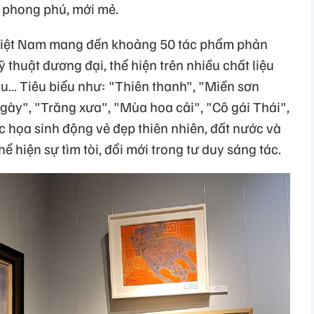
c phong phú, mới mẻ.
ĩ Việt Nam mang đến khoảng 50 tác phẩm phản
huật đương đại, thể hiện trên nhiều chất liệu
dầu… Tiêu biểu như: "Thiên thanh", "Miền sơn
gày", "Trăng xưa", "Mùa hoa cải", "Cô gái Thái",
c họa sinh động vẻ đẹp thiên nhiên, đất nước và
ể hiện sự tìm tòi, đổi mới trong tư duy sáng tác.