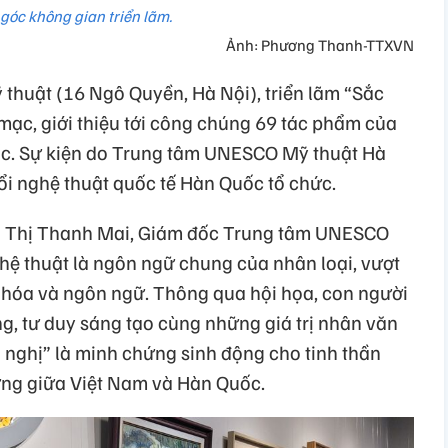
góc không gian triển lãm.
Ảnh: Phương Thanh-TTXVN
ỹ thuật (16 Ngô Quyền, Hà Nội), triển lãm “Sắc
mạc, giới thiệu tới công chúng 69 tác phẩm của
ốc. Sự kiện do Trung tâm UNESCO Mỹ thuật Hà
đổi nghệ thuật quốc tế Hàn Quốc tổ chức.
an Thị Thanh Mai, Giám đốc Trung tâm UNESCO
ệ thuật là ngôn ngữ chung của nhân loại, vượt
n hóa và ngôn ngữ. Thông qua hội họa, con người
ng, tư duy sáng tạo cùng những giá trị nhân văn
 nghị” là minh chứng sinh động cho tinh thần
vững giữa Việt Nam và Hàn Quốc.