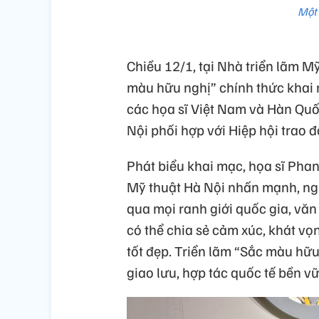
Một 
Chiều 12/1, tại Nhà triển lãm M
màu hữu nghị” chính thức khai 
các họa sĩ Việt Nam và Hàn Qu
Nội phối hợp với Hiệp hội trao 
Phát biểu khai mạc, họa sĩ Ph
Mỹ thuật Hà Nội nhấn mạnh, ngh
qua mọi ranh giới quốc gia, vă
có thể chia sẻ cảm xúc, khát vọ
tốt đẹp. Triển lãm “Sắc màu hữu
giao lưu, hợp tác quốc tế bền 