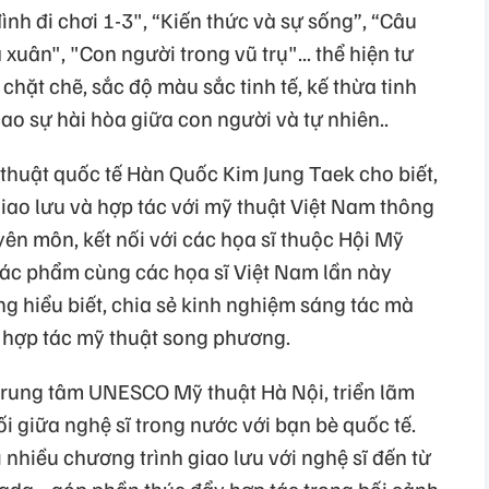
ình đi chơi 1-3", “Kiến thức và sự sống”, “Câu
uân", "Con người trong vũ trụ"... thể hiện tư
 chặt chẽ, sắc độ màu sắc tinh tế, kế thừa tinh
o sự hài hòa giữa con người và tự nhiên..
 thuật quốc tế Hàn Quốc Kim Jung Taek cho biết,
iao lưu và hợp tác với mỹ thuật Việt Nam thông
ên môn, kết nối với các họa sĩ thuộc Hội Mỹ
 tác phẩm cùng các họa sĩ Việt Nam lần này
ng hiểu biết, chia sẻ kinh nghiệm sáng tác mà
 hợp tác mỹ thuật song phương.
Trung tâm UNESCO Mỹ thuật Hà Nội, triển lãm
nối giữa nghệ sĩ trong nước với bạn bè quốc tế.
 nhiều chương trình giao lưu với nghệ sĩ đến từ
ada… góp phần thúc đẩy hợp tác trong bối cảnh