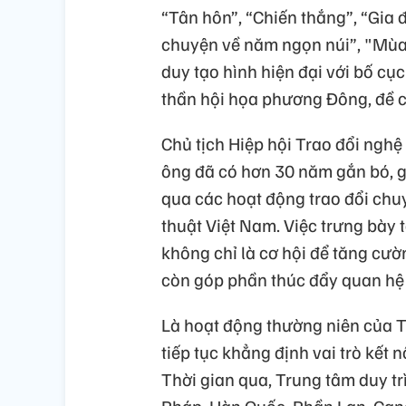
“Tân hôn”, “Chiến thắng”, “Gia đ
chuyện về năm ngọn núi”, "Mùa x
duy tạo hình hiện đại với bố cục
thần hội họa phương Đông, đề ca
Chủ tịch Hiệp hội Trao đổi nghệ
ông đã có hơn 30 năm gắn bó, g
qua các hoạt động trao đổi chuy
thuật Việt Nam. Việc trưng bày
không chỉ là cơ hội để tăng cườ
còn góp phần thúc đẩy quan hệ
Là hoạt động thường niên của 
tiếp tục khẳng định vai trò kết 
Thời gian qua, Trung tâm duy trì
Pháp, Hàn Quốc, Phần Lan, Can