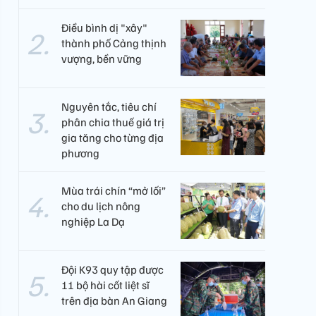
Điều bình dị "xây"
thành phố Cảng thịnh
vượng, bền vững
Nguyên tắc, tiêu chí
phân chia thuế giá trị
gia tăng cho từng địa
phương
Mùa trái chín “mở lối”
cho du lịch nông
nghiệp La Dạ
Đội K93 quy tập được
11 bộ hài cốt liệt sĩ
trên địa bàn An Giang