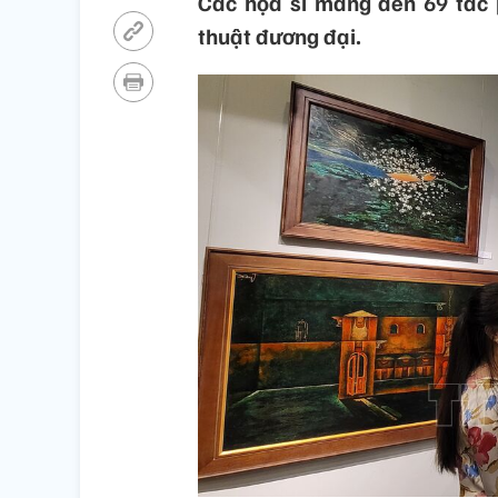
Các họa sĩ mang đến 69 tác
thuật đương đại.