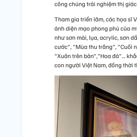
công chúng trải nghiệm thị giá
Tham gia triển lãm, các họa s
ánh diện mạo phong phú của mỹ t
như sơn mài, lụa, acrylic, sơn 
cước", "Mùa thu trắng", "Cuối n
"Xuân trên bản","Hoa đá"... khắ
con người Việt Nam, đồng thời th