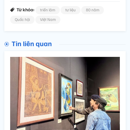
Từ khóa:
triển lãm
tư liệu
80 năm
Quốc hội
Việt Nam
Tin liên quan