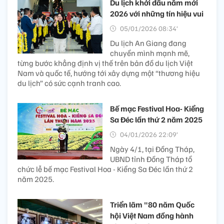
Du lịch khởi đầu năm mới
2026 với những tín hiệu vui
05/01/2026 08:34’
Du lịch An Giang đang
chuyển mình mạnh mẽ,
từng bước khẳng định vị thế trên bản đồ du lịch Việt
Nam và quốc tế, hướng tới xây dựng một “thương hiệu
du lịch” có sức cạnh tranh cao.
Bế mạc Festival Hoa- Kiểng
Sa Đéc lần thứ 2 năm 2025
04/01/2026 22:09’
Ngày 4/1, tại Đồng Tháp,
UBND tỉnh Đồng Tháp tổ
chức lễ bế mạc Festival Hoa - Kiểng Sa Đéc lần thứ 2
năm 2025.
Triển lãm "80 năm Quốc
hội Việt Nam đồng hành