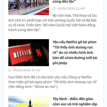
cùng dân tộc"
04/01/2026 21:48’
Bộ Văn hóa, Thể thao và Du
lịch chủ trì, phối hợp với Văn phòng Quốc hội và Bộ Nội
vụ tổ chức Triển lãm “80 năm Quốc hội Việt Nam đồng
hành cùng dân tộc”.
Yêu cầu Netflix gỡ bỏ phim
“Tôi thấy ánh dương rực
rỡ” do có nhiều hình ảnh
bản đồ chứa đường lưỡi bò
phi pháp
04/01/2026 21:46’
Cục Điện ảnh đã có văn bản yêu cầu Công ty Netflix
thực hiện gỡ bỏ ngay phim "Tôi thấy ánh dương rực rỡ"
(tên tiếng Anh: "Shine on me").
Tây Ninh - điểm đến giàu
cảm xúc và trải nghiệm dịp