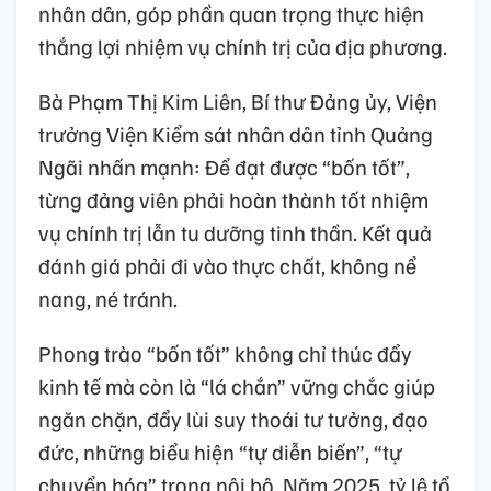
nhân dân, góp phần quan trọng thực hiện
thắng lợi nhiệm vụ chính trị của địa phương.
Bà Phạm Thị Kim Liên, Bí thư Đảng ủy, Viện
trưởng Viện Kiểm sát nhân dân tỉnh Quảng
Ngãi nhấn mạnh: Để đạt được “bốn tốt”,
từng đảng viên phải hoàn thành tốt nhiệm
vụ chính trị lẫn tu dưỡng tinh thần. Kết quả
đánh giá phải đi vào thực chất, không nể
nang, né tránh.
Phong trào “bốn tốt” không chỉ thúc đẩy
kinh tế mà còn là “lá chắn” vững chắc giúp
ngăn chặn, đẩy lùi suy thoái tư tưởng, đạo
đức, những biểu hiện “tự diễn biến”, “tự
chuyển hóa” trong nội bộ. Năm 2025, tỷ lệ tổ