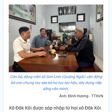
Cán bộ, đảng viên xã Sơn Linh (Quảng Ngãi) vận động
bà con chung tay xóa bỏ hủ tục lạc hậu, xây dựng nếp
sống văn minh.
Ảnh: Đinh Hương - TTXVN
Xã Đăk Kôi được sáp nhập từ hai xã Đăk Kôi