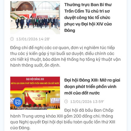
Thường trực Ban Bí thư
Trần Cẩm Tú chủ trì sơ
duyệt công tác tổ chức
phục vụ Đại hội XIV của
Đảng
13/01/2026 14:28’
Đồng chí đề nghị các cơ quan, đơn vị nghiêm túc tiếp
thu các ý kiến góp ý tại buổi sơ duyệt; điều chỉnh các
chi tiết kỹ thuật, bảo đảm hệ thống hạ tầng kỹ thuật vận
hành thông suốt, ổn định.
Đại hội Đảng XIII: Mở ra giai
đoạn phát triển phồn vinh
mới của đất nước
13/01/2026 13:59’
Đại hội đã bầu Ban Chấp
hành Trung ương khóa XIII gồm 200 đồng chí; thông
qua Nghị quyết Đại hội đại biểu toàn quốc lần thứ XIII
của Đảng.