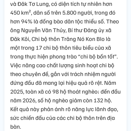
và Đăk Tơ Lung, có diện tích tự nhiên hơn
450 km², dân số trên 5.800 người, trong đó
hơn 94% là đồng bào dân tộc thiểu số. Theo
ông Nguyễn Văn Thủy, Bí thư Đảng ủy xã
Đăk Kôi, Chi bộ thôn Trăng Nó Kon Blo là
một trong 17 chi bộ thôn tiêu biểu của xã
trong thực hiện phong trào “chi bộ bốn tốt”.
Việc nâng cao chất lượng sinh hoạt chi bộ
theo chuyên đề, gắn với trách nhiệm người
đứng đầu đã mang lại hiệu quả rõ rệt. Năm
2025, toàn xã có 98 hộ thoát nghèo; đến đầu
năm 2026, số hộ nghèo giảm còn 132 hộ.
Kết quả này phản ánh rõ năng lực lãnh đạo,
sức chiến đấu của các chi bộ thôn trên địa
bàn.