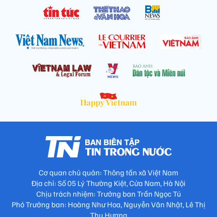
Cơ quan chủ quản: Thông tấn xã Việt Nam
Địa chỉ: Số 05 Lý Thường Kiệt, Cửa Nam, Hà Nội
Chịu trách nhiệm: Trưởng ban Trần Ngọc Tú
Phó Trưởng ban: Hoàng Như Hoa, Nguyễn Văn Nhật, Lê Thị
Thu Hương