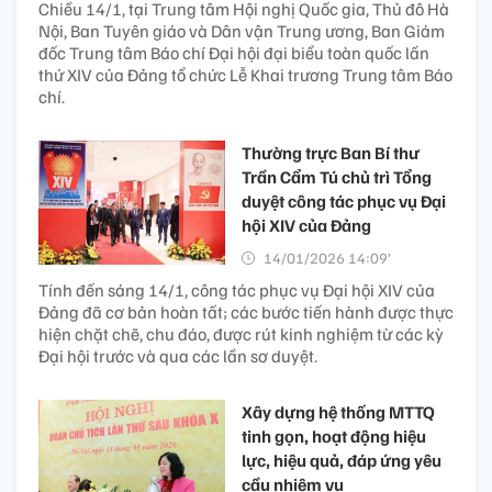
Chiều 14/1, tại Trung tâm Hội nghị Quốc gia, Thủ đô Hà
Nội, Ban Tuyên giáo và Dân vận Trung ương, Ban Giám
đốc Trung tâm Báo chí Đại hội đại biểu toàn quốc lần
thứ XIV của Đảng tổ chức Lễ Khai trương Trung tâm Báo
chí.
Thường trực Ban Bí thư
Trần Cẩm Tú chủ trì Tổng
duyệt công tác phục vụ Đại
hội XIV của Đảng
14/01/2026 14:09’
Tính đến sáng 14/1, công tác phục vụ Đại hội XIV của
Đảng đã cơ bản hoàn tất; các bước tiến hành được thực
hiện chặt chẽ, chu đáo, được rút kinh nghiệm từ các kỳ
Đại hội trước và qua các lần sơ duyệt.
Xây dựng hệ thống MTTQ
tinh gọn, hoạt động hiệu
lực, hiệu quả, đáp ứng yêu
cầu nhiệm vụ