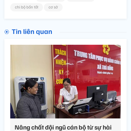
chi bộ bốn tốt
cơ sở
Tin liên quan
Nâng chất đội ngũ cán bộ từ sự hài