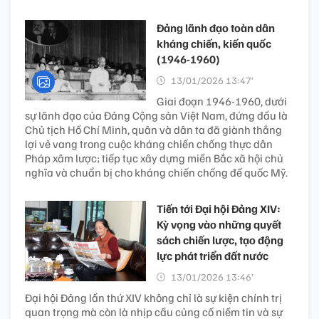
Đảng lãnh đạo toàn dân
kháng chiến, kiến quốc
(1946-1960)
13/01/2026 13:47’
Giai đoạn 1946-1960, dưới
sự lãnh đạo của Đảng Cộng sản Việt Nam, đứng đầu là
Chủ tịch Hồ Chí Minh, quân và dân ta đã giành thắng
lợi vẻ vang trong cuộc kháng chiến chống thực dân
Pháp xâm lược; tiếp tục xây dựng miền Bắc xã hội chủ
nghĩa và chuẩn bị cho kháng chiến chống đế quốc Mỹ.
Tiến tới Đại hội Đảng XIV:
Kỳ vọng vào những quyết
sách chiến lược, tạo động
lực phát triển đất nước
13/01/2026 13:46’
Đại hội Đảng lần thứ XIV không chỉ là sự kiện chính trị
quan trọng mà còn là nhịp cầu củng cố niềm tin và sự