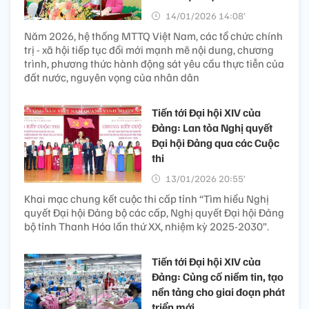
14/01/2026 14:08’
Năm 2026, hệ thống MTTQ Việt Nam, các tổ chức chính
trị - xã hội tiếp tục đổi mới mạnh mẽ nội dung, chương
trình, phương thức hành động sát yêu cầu thực tiễn của
đất nước, nguyên vọng của nhân dân
Tiến tới Đại hội XIV của
Đảng: Lan tỏa Nghị quyết
Đại hội Đảng qua các Cuộc
thi
13/01/2026 20:55’
Khai mạc chung kết cuộc thi cấp tỉnh “Tìm hiểu Nghị
quyết Đại hội Đảng bộ các cấp, Nghị quyết Đại hội Đảng
bộ tỉnh Thanh Hóa lần thứ XX, nhiệm kỳ 2025-2030”.
Tiến tới Đại hội XIV của
Đảng: Củng cố niềm tin, tạo
nền tảng cho giai đoạn phát
triển mới