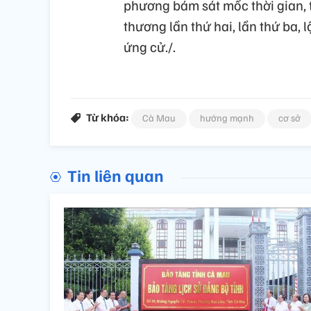
phương bám sát mốc thời gian, 
thương lần thứ hai, lần thứ ba,
ứng cử./.
Từ khóa:
Cà Mau
hướng mạnh
cơ sở
Tin liên quan