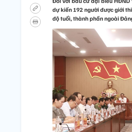
Đối với bầu cử đại biểu HĐND t
dự kiến 192 người được giới th
độ tuổi, thành phần ngoài Đảng