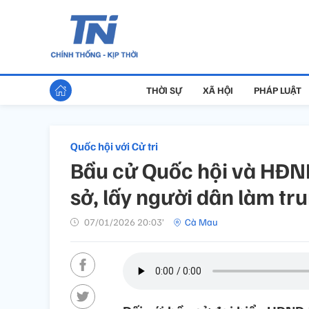
THỜI SỰ
XÃ HỘI
PHÁP LUẬT
Quốc hội với Cử tri
Bầu cử Quốc hội và HĐN
sở, lấy người dân làm tr
07/01/2026 20:03’
Cà Mau