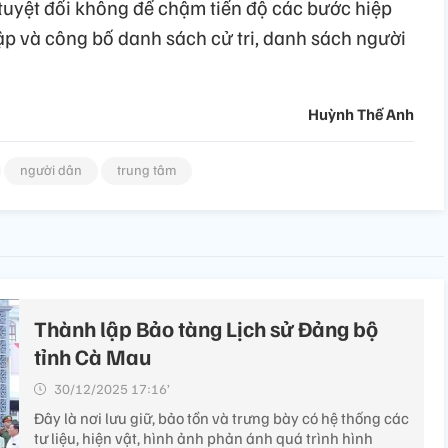
tuyệt đối không để chậm tiến độ các bước hiệp
 lập và công bố danh sách cử tri, danh sách người
Huỳnh Thế Anh
người dân
trung tâm
Thành lập Bảo tàng Lịch sử Đảng bộ
tỉnh Cà Mau
30/12/2025 17:16’
Đây là nơi lưu giữ, bảo tồn và trưng bày có hệ thống các
tư liệu, hiện vật, hình ảnh phản ánh quá trình hình