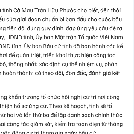
ụ tỉnh Cà Mau Trần Hữu Phước cho biết, đến thời
yếu của giai đoạn chuẩn bị ban đầu cho cuộc bầu
ng tiến độ, đúng quy định, đáp ứng yêu cầu đề ra.
y, HĐND tỉnh, Ủy ban Mặt trận Tổ quốc Việt Nam
UBND tỉnh, Ủy ban Bầu cử tỉnh đã ban hành các kế
i để quán triệt, triển khai thực hiện công tác
ộ, thống nhất; xác định cụ thể nhiệm vụ, phân
n hoàn thành; có theo dõi, đôn đốc, đánh giá kết
ang khẩn trương tổ chức hội nghị cử tri nơi công
 thiện hồ sơ ứng cử. Theo kế hoạch, tỉnh sẽ tổ
hứ hai và lần thứ ba để lập danh sách chính thức
ai công tác giám sát, kiểm tra toàn diện từ tháng
 vận động cử tri tham gia ngày bầu cử