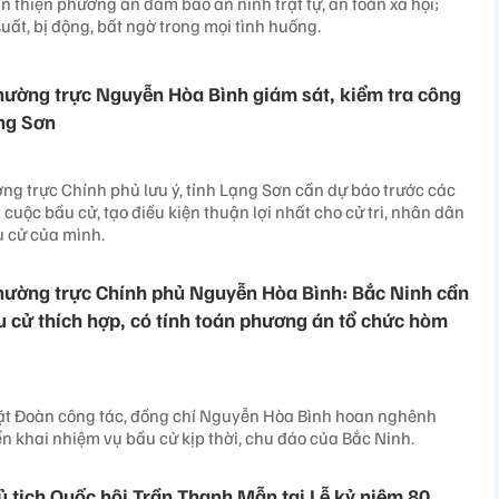
n thiện phương án đảm bảo an ninh trật tự, an toàn xã hội;
uất, bị động, bất ngờ trong mọi tình huống.
ường trực Nguyễn Hòa Bình giám sát, kiểm tra công
ạng Sơn
g trực Chính phủ lưu ý, tỉnh Lạng Sơn cần dự báo trước các
 cuộc bầu cử, tạo điều kiện thuận lợi nhất cho cử tri, nhân dân
u cử của mình.
hường trực Chính phủ Nguyễn Hòa Bình: Bắc Ninh cần
 cử thích hợp, có tính toán phương án tổ chức hòm
mặt Đoàn công tác, đồng chí Nguyễn Hòa Bình hoan nghênh
ển khai nhiệm vụ bầu cử kịp thời, chu đáo của Bắc Ninh.
ủ tịch Quốc hội Trần Thanh Mẫn tại Lễ kỷ niệm 80