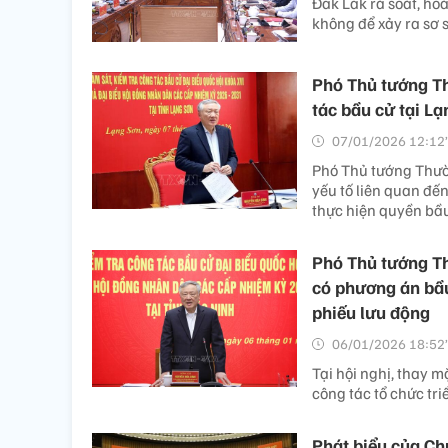
Đấk Lắk rà soát, hoà
không để xảy ra sơ s
Phó Thủ tướng Th
tác bầu cử tại L
07/01/2026 12:12’
Phó Thủ tướng Thườn
yếu tố liên quan đến
thực hiện quyền bầ
Phó Thủ tướng T
có phương án bầu
phiếu lưu động
06/01/2026 18:52’
Tại hội nghị, thay 
công tác tổ chức tri
Phát biểu của Ch