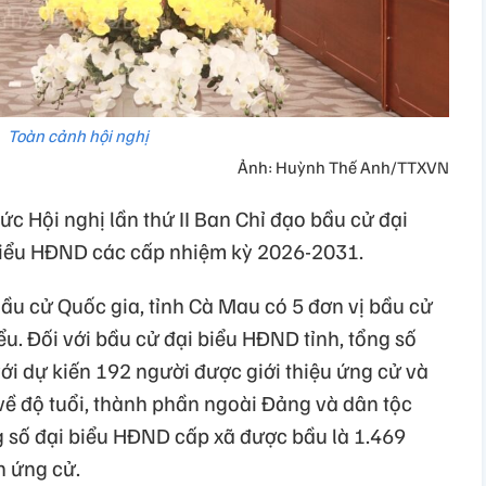
Toàn cảnh hội nghị
Ảnh: Huỳnh Thế Anh/TTXVN
ức Hội nghị lần thứ II Ban Chỉ đạo bầu cử đại
 biểu HĐND các cấp nhiệm kỳ 2026-2031.
ầu cử Quốc gia, tỉnh Cà Mau có 5 đơn vị bầu cử
ểu. Đối với bầu cử đại biểu HĐND tỉnh, tổng số
với dự kiến 192 người được giới thiệu ứng cử và
về độ tuổi, thành phần ngoài Đảng và dân tộc
ng số đại biểu HĐND cấp xã được bầu là 1.469
n ứng cử.