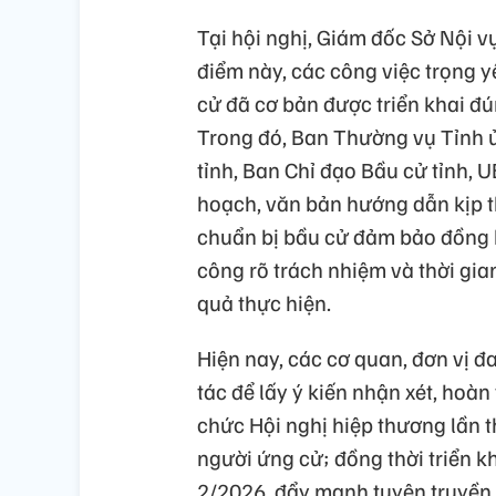
Tại hội nghị, Giám đốc Sở Nội v
điểm này, các công việc trọng 
cử đã cơ bản được triển khai đú
Trong đó, Ban Thường vụ Tỉnh ủ
tỉnh, Ban Chỉ đạo Bầu cử tỉnh, 
hoạch, văn bản hướng dẫn kịp thờ
chuẩn bị bầu cử đảm bảo đồng b
công rõ trách nhiệm và thời gia
quả thực hiện.
Hiện nay, các cơ quan, đơn vị đ
tác để lấy ý kiến nhận xét, hoàn
chức Hội nghị hiệp thương lần t
người ứng cử; đồng thời triển kh
2/2026, đẩy mạnh tuyên truyền,