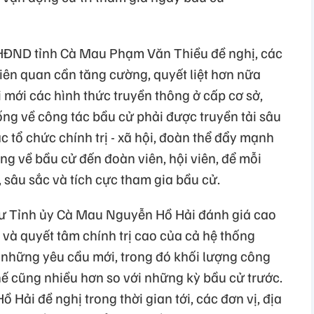
ch HĐND tỉnh Cà Mau Phạm Văn Thiều đề nghị, các
liên quan cần tăng cường, quyết liệt hơn nữa
i mới các hình thức truyền thông ở cấp cơ sở,
ống về công tác bầu cử phải được truyền tải sâu
c tổ chức chính trị - xã hội, đoàn thể đẩy mạnh
ọng về bầu cử đến đoàn viên, hội viên, để mỗi
 sâu sắc và tích cực tham gia bầu cử.
 thư Tỉnh ủy Cà Mau Nguyễn Hồ Hải đánh giá cao
 và quyết tâm chính trị cao của cả hệ thống
ới những yêu cầu mới, trong đó khối lượng công
thế cũng nhiều hơn so với những kỳ bầu cử trước.
Hải đề nghị trong thời gian tới, các đơn vị, địa