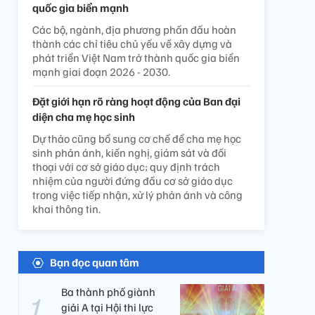
quốc gia biển mạnh
Các bộ, ngành, địa phương phấn đấu hoàn
thành các chỉ tiêu chủ yếu về xây dựng và
phát triển Việt Nam trở thành quốc gia biển
mạnh giai đoạn 2026 - 2030.
Đặt giới hạn rõ ràng hoạt động của Ban đại
diện cha mẹ học sinh
Dự thảo cũng bổ sung cơ chế để cha mẹ học
sinh phản ánh, kiến nghị, giám sát và đối
thoại với cơ sở giáo dục; quy định trách
nhiệm của người đứng đầu cơ sở giáo dục
trong việc tiếp nhận, xử lý phản ánh và công
khai thông tin.
Bạn đọc quan tâm
Ba thành phố giành
giải A tại Hội thi lực