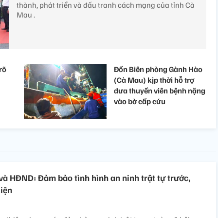
thành, phát triển và đấu tranh cách mạng của tỉnh Cà
Mau .
rõ
Đồn Biên phòng Gành Hào
(Cà Mau) kịp thời hỗ trợ
đưa thuyền viên bệnh nặng
vào bờ cấp cứu
và HĐND: Đảm bảo tình hình an ninh trật tự trước,
kiện