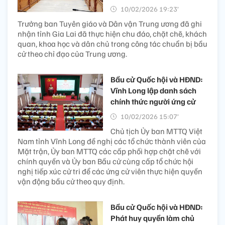
10/02/2026 19:23’
Trưởng ban Tuyên giáo và Dân vận Trung ương đã ghi
nhận tỉnh Gia Lai đã thực hiện chu đáo, chặt chẽ, khách
quan, khoa học và dân chủ trong công tác chuẩn bị bầu
cử theo chỉ đạo của Trung ương.
Bầu cử Quốc hội và HĐND:
Vĩnh Long lập danh sách
chính thức người ứng cử
10/02/2026 15:07’
Chủ tịch Ủy ban MTTQ Việt
Nam tỉnh Vĩnh Long đề nghị các tổ chức thành viên của
Mặt trận, Ủy ban MTTQ các cấp phối hợp chặt chẽ với
chính quyền và Ủy ban Bầu cử cùng cấp tổ chức hội
nghị tiếp xúc cử tri để các ứng cử viên thực hiện quyền
vận động bầu cử theo quy định.
Bầu cử Quốc hội và HĐND:
Phát huy quyền làm chủ