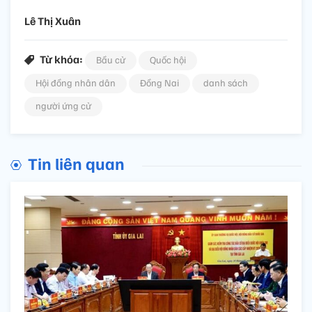
Lê Thị Xuân
Từ khóa:
Bầu cử
Quốc hội
Hội đồng nhân dân
Đồng Nai
danh sách
người ứng cử
Tin liên quan