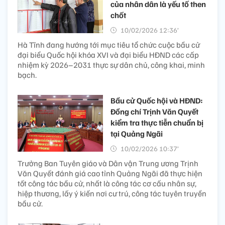
của nhân dân là yếu tố then
chốt
10/02/2026 12:36’
Hà Tĩnh đang hướng tới mục tiêu tổ chức cuộc bầu cử
đại biểu Quốc hội khóa XVI và đại biểu HĐND các cấp
nhiệm kỳ 2026–2031 thực sự dân chủ, công khai, minh
bạch.
Bầu cử Quốc hội và HĐND:
Đồng chí Trịnh Văn Quyết
kiểm tra thực tiễn chuẩn bị
tại Quảng Ngãi
10/02/2026 10:37’
Trưởng Ban Tuyên giáo và Dân vận Trung ương Trịnh
Văn Quyết đánh giá cao tỉnh Quảng Ngãi đã thực hiện
tốt công tác bầu cử, nhất là công tác cơ cấu nhân sự,
hiệp thương, lấy ý kiến nơi cư trú, công tác tuyên truyền
bầu cử.