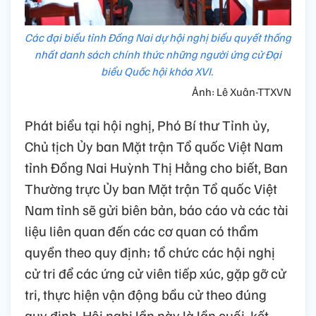
Các đại biểu tỉnh Đồng Nai dự hội nghị biểu quyết thống
nhất danh sách chính thức những người ứng cử Đại
biểu Quốc hội khóa XVI.
Ảnh: Lê Xuân-TTXVN
Phát biểu tại hội nghị, Phó Bí thư Tỉnh ủy,
Chủ tịch Ủy ban Mặt trận Tổ quốc Việt Nam
tỉnh Đồng Nai Huỳnh Thị Hằng cho biết, Ban
Thường trực Ủy ban Mặt trận Tổ quốc Việt
Nam tỉnh sẽ gửi biên bản, báo cáo và các tài
liệu liên quan đến các cơ quan có thẩm
quyền theo quy định; tổ chức các hội nghị
cử tri để các ứng cử viên tiếp xúc, gặp gỡ cử
tri, thực hiện vận động bầu cử theo đúng
quy định. Hội nghị lần này là lần cuối, kết